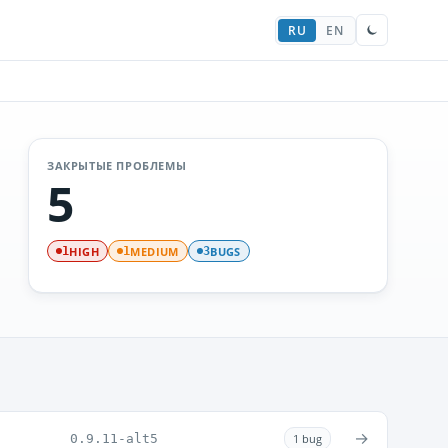
RU
EN
ЗАКРЫТЫЕ ПРОБЛЕМЫ
5
HIGH
MEDIUM
BUGS
1
1
3
→
0.9.11-alt5
1 bug