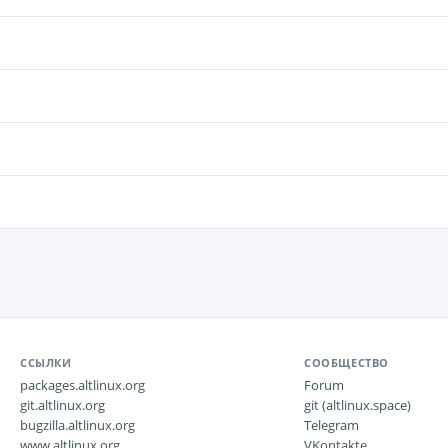
ССЫЛКИ
СООБЩЕСТВО
packages.altlinux.org
Forum
git.altlinux.org
git (altlinux.space)
bugzilla.altlinux.org
Telegram
www.altlinux.org
VKontakte