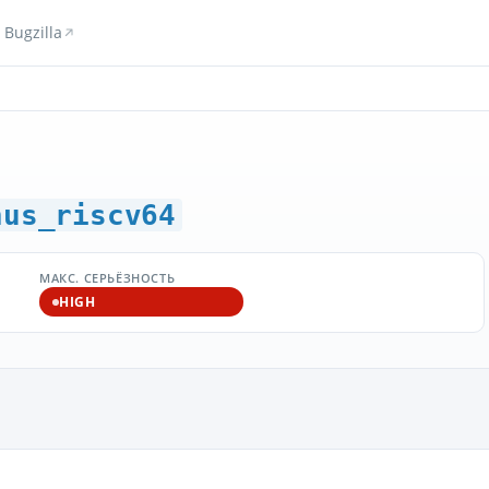
Bugzilla
hus_riscv64
МАКС. СЕРЬЁЗНОСТЬ
HIGH