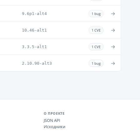
→
9.6p1-alt4
1 bug
→
10.46-alt1
1 CVE
→
3.3.5-alt1
1 CVE
→
2.10.90-alt3
1 bug
О ПРОЕКТЕ
JSON API
Исходники