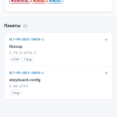
CRITICAL
HIGH
BUGS
2
2
2
Пакеты
(2)
→
ALT-PU-2025-10654-1
libsoup
2.74.3-alt2.1
4 CVE
1 bug
→
ALT-PU-2025-10656-1
xkeyboard-config
2.45-alt3
1 bug