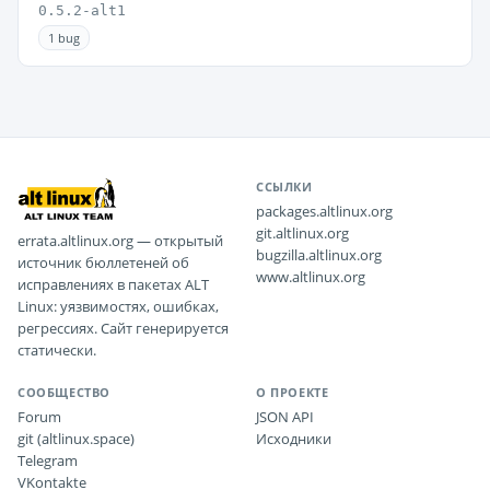
0.5.2-alt1
1 bug
ССЫЛКИ
packages.altlinux.org
git.altlinux.org
errata.altlinux.org — открытый
bugzilla.altlinux.org
источник бюллетеней об
www.altlinux.org
исправлениях в пакетах ALT
Linux: уязвимостях, ошибках,
регрессиях. Сайт генерируется
статически.
СООБЩЕСТВО
О ПРОЕКТЕ
Forum
JSON API
git (altlinux.space)
Исходники
Telegram
VKontakte