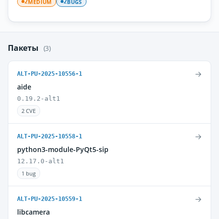
MEDIUM
BUGS
2
2
Пакеты
(3)
→
ALT-PU-2025-10556-1
aide
0.19.2-alt1
2 CVE
→
ALT-PU-2025-10558-1
python3-module-PyQt5-sip
12.17.0-alt1
1 bug
→
ALT-PU-2025-10559-1
libcamera