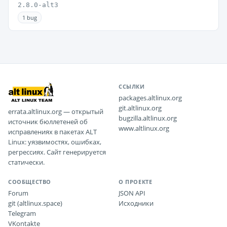
2.8.0-alt3
1 bug
ССЫЛКИ
packages.altlinux.org
git.altlinux.org
errata.altlinux.org — открытый
bugzilla.altlinux.org
источник бюллетеней об
www.altlinux.org
исправлениях в пакетах ALT
Linux: уязвимостях, ошибках,
регрессиях. Сайт генерируется
статически.
СООБЩЕСТВО
О ПРОЕКТЕ
Forum
JSON API
git (altlinux.space)
Исходники
Telegram
VKontakte