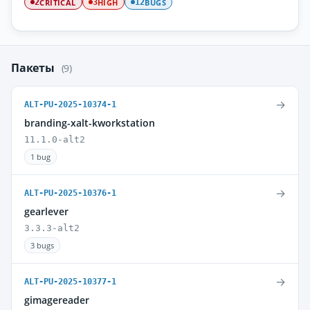
CRITICAL
HIGH
BUGS
2
3
12
Пакеты
(9)
→
ALT-PU-2025-10374-1
branding-xalt-kworkstation
11.1.0-alt2
1 bug
→
ALT-PU-2025-10376-1
gearlever
3.3.3-alt2
3 bugs
→
ALT-PU-2025-10377-1
gimagereader