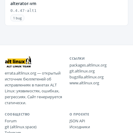
alterator-vm
0.4.47-alt1
1 bug
ССЫЛКИ
packages.altlinux.org
git.altlinux.org
errata.altlinux.org — открытый
bugzilla.altlinux.org
источник бюллетеней об
www.altlinux.org
исправлениях в пакетах ALT
Linux: уязвимостях, ошибках,
регрессиях. Сайт генерируется
статически.
СООБЩЕСТВО
О ПРОЕКТЕ
Forum
JSON API
git (altlinux.space)
Исходники
Telegram