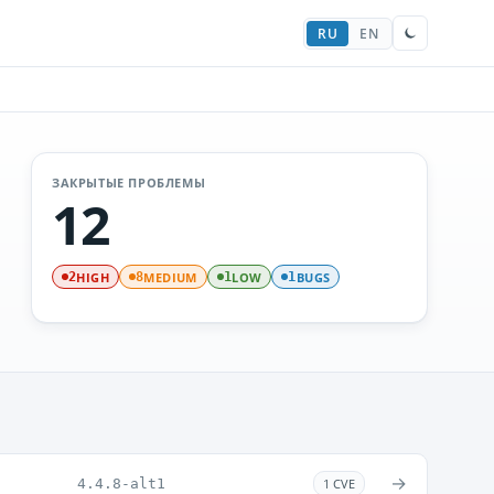
RU
EN
ЗАКРЫТЫЕ ПРОБЛЕМЫ
12
HIGH
MEDIUM
LOW
BUGS
2
8
1
1
→
4.4.8-alt1
1 CVE