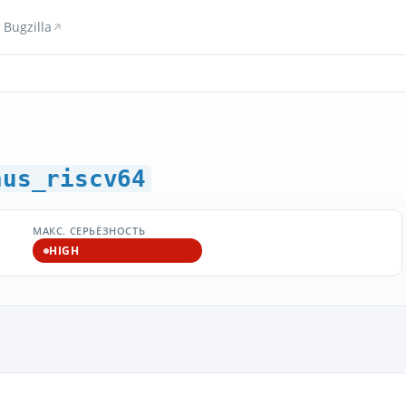
Bugzilla
hus_riscv64
МАКС. СЕРЬЁЗНОСТЬ
HIGH