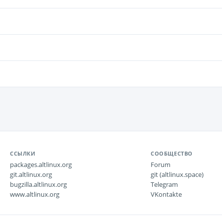
ССЫЛКИ
СООБЩЕСТВО
packages.altlinux.org
Forum
git.altlinux.org
git (altlinux.space)
bugzilla.altlinux.org
Telegram
www.altlinux.org
VKontakte