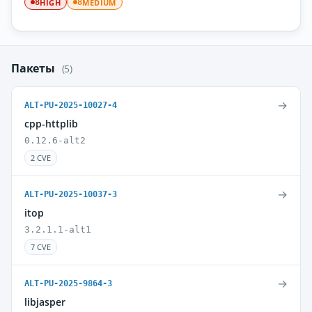
HIGH
MEDIUM
8
8
Пакеты
(5)
→
ALT-PU-2025-10027-4
cpp-httplib
0.12.6-alt2
2 CVE
→
ALT-PU-2025-10037-3
itop
3.2.1.1-alt1
7 CVE
→
ALT-PU-2025-9864-3
libjasper