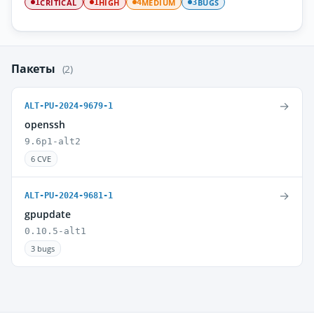
CRITICAL
HIGH
MEDIUM
BUGS
1
1
4
3
Пакеты
(2)
→
ALT-PU-2024-9679-1
openssh
9.6p1-alt2
6 CVE
→
ALT-PU-2024-9681-1
gpupdate
0.10.5-alt1
3 bugs