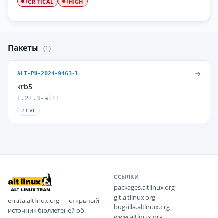
CRITICAL
HIGH
1
1
Пакеты
(1)
→
ALT-PU-2024-9463-1
krb5
1.21.3-alt1
2 CVE
ССЫЛКИ
packages.altlinux.org
git.altlinux.org
errata.altlinux.org — открытый
bugzilla.altlinux.org
источник бюллетеней об
www.altlinux.org