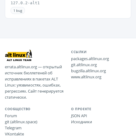
127.0.2-alt1
1 bug
ССЫЛКИ
packages.altlinux.org
git.altlinux.org
errata.altlinux.org — открытый
bugzilla.altlinux.org
источник бюллетеней об
www.altlinux.org
исправлениях в пакетах ALT
Linux: уязвимостях, ошибках,
регрессиях. Сайт генерируется
статически.
СООБЩЕСТВО
О ПРОЕКТЕ
Forum
JSON API
git (altlinux.space)
Исходники
Telegram
VKontakte