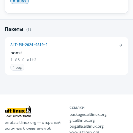
BUGS
1
Пакеты
(1)
→
ALT-PU-2024-9319-1
boost
1.85.0-alt3
1 bug
ССЫЛКИ
packages.altlinux.org
git.altlinux.org
errata.altlinux.org — открытый
bugzilla.altlinux.org
источник бюллетеней об
www.altlinux.org