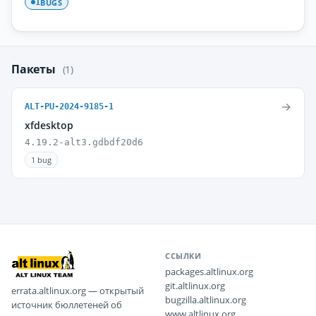
BUGS
1
Пакеты
(1)
→
ALT-PU-2024-9185-1
xfdesktop
4.19.2-alt3.gdbdf20d6
1 bug
ССЫЛКИ
packages.altlinux.org
git.altlinux.org
errata.altlinux.org — открытый
bugzilla.altlinux.org
источник бюллетеней об
www.altlinux.org