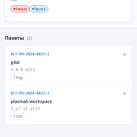
HIGH
BUGS
1
1
Пакеты
(2)
→
ALT-PU-2024-8825-1
gdal
3.9.0-alt2
1 bug
→
ALT-PU-2024-8827-1
plasma5-workspace
5.27.11-alt7
1 CVE