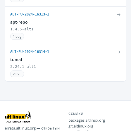
→
ALT-PU-2024-16313-1
apt-repo
1.4.5-alt1
1 bug
→
ALT-PU-2024-16314-1
tuned
2.24.1-alt1
2 CVE
ССЫЛКИ
packages.altlinux.org
git.altlinux.org
errata.altlinux.org — открытый