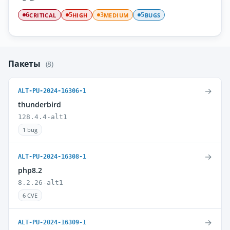
CRITICAL
HIGH
MEDIUM
BUGS
6
5
3
5
Пакеты
(8)
→
ALT-PU-2024-16306-1
thunderbird
128.4.4-alt1
1 bug
→
ALT-PU-2024-16308-1
php8.2
8.2.26-alt1
6 CVE
→
ALT-PU-2024-16309-1