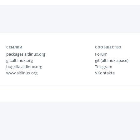
ССЫЛКИ
СООБЩЕСТВО
packages.altlinux.org
Forum
git.altlinux.org
git (altlinux.space)
bugzilla.altlinux.org
Telegram
www.altlinux.org
VKontakte