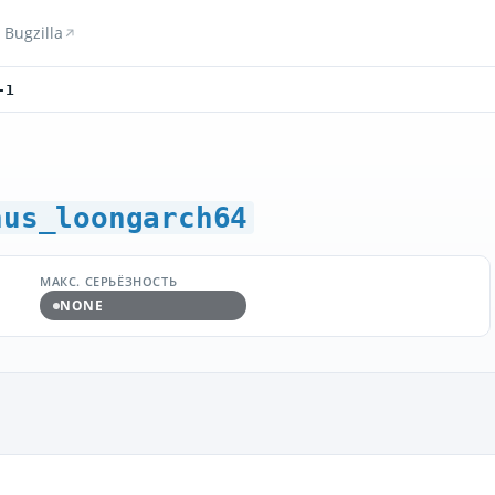
Bugzilla
-1
hus_loongarch64
МАКС. СЕРЬЁЗНОСТЬ
NONE