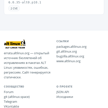
6.0.35-alt0.p10.1
2 CVE
ССЫЛКИ
packages.altlinux.org
git.altlinux.org
errata.altlinux.org — открытый
bugzilla.altlinux.org
источник бюллетеней об
www.altlinux.org
исправлениях в пакетах ALT
Linux: уязвимостях, ошибках,
регрессиях. Сайт генерируется
статически.
СООБЩЕСТВО
О ПРОЕКТЕ
Forum
JSON API
git (altlinux.space)
Исходники
Telegram
VKontakte