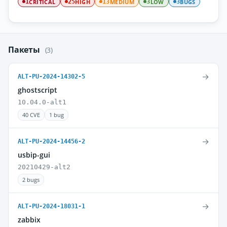
CRITICAL
HIGH
MEDIUM
LOW
BUGS
1
25
13
3
3
Пакеты
(3)
→
ALT-PU-2024-14302-5
ghostscript
10.04.0-alt1
40 CVE
1 bug
→
ALT-PU-2024-14456-2
usbip-gui
20210429-alt2
2 bugs
→
ALT-PU-2024-18031-1
zabbix