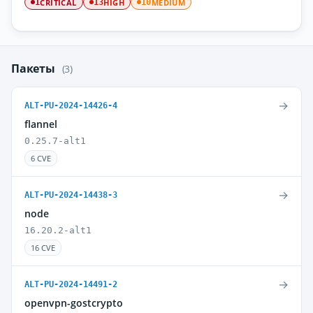
CRITICAL
HIGH
MEDIUM
1
13
10
Пакеты
(3)
→
ALT-PU-2024-14426-4
flannel
0.25.7-alt1
6 CVE
→
ALT-PU-2024-14438-3
node
16.20.2-alt1
16 CVE
→
ALT-PU-2024-14491-2
openvpn-gostcrypto