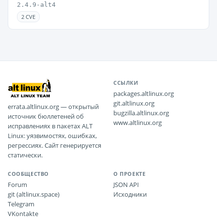
2.4.9-alt4
2 CVE
ССЫЛКИ
packages.altlinux.org
git.altlinux.org
errata.altlinux.org — открытый
bugzilla.altlinux.org
источник бюллетеней об
www.altlinux.org
исправлениях в пакетах ALT
Linux: уязвимостях, ошибках,
регрессиях. Сайт генерируется
статически.
СООБЩЕСТВО
О ПРОЕКТЕ
Forum
JSON API
git (altlinux.space)
Исходники
Telegram
VKontakte