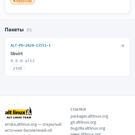
MEDIUM
2
Пакеты
(1)
→
ALT-PU-2024-13551-1
libvirt
9.0.0-alt2
2 CVE
ССЫЛКИ
packages.altlinux.org
git.altlinux.org
errata.altlinux.org — открытый
bugzilla.altlinux.org
источник бюллетеней об
www.altlinux.org