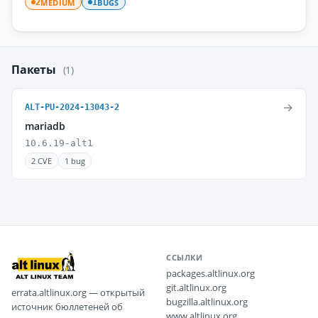
MEDIUM
BUGS
2
1
Пакеты
(1)
→
ALT-PU-2024-13043-2
mariadb
10.6.19-alt1
2 CVE
1 bug
ССЫЛКИ
packages.altlinux.org
git.altlinux.org
errata.altlinux.org — открытый
bugzilla.altlinux.org
источник бюллетеней об
www.altlinux.org