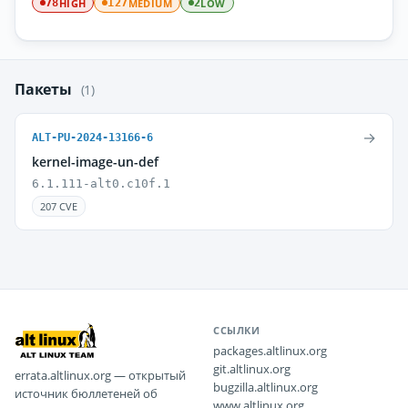
HIGH
MEDIUM
LOW
78
127
2
Пакеты
(1)
→
ALT-PU-2024-13166-6
kernel-image-un-def
6.1.111-alt0.c10f.1
207 CVE
ССЫЛКИ
packages.altlinux.org
git.altlinux.org
errata.altlinux.org — открытый
bugzilla.altlinux.org
источник бюллетеней об
www.altlinux.org