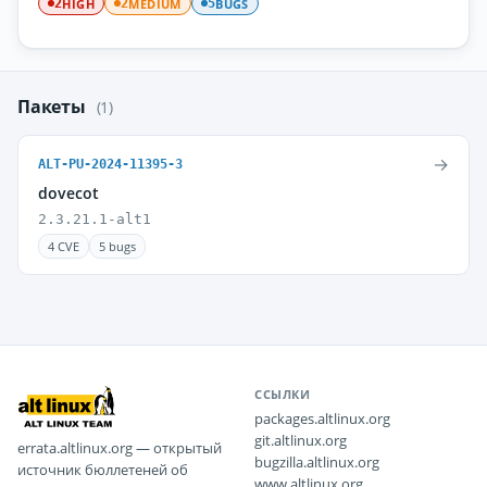
HIGH
MEDIUM
BUGS
2
2
5
Пакеты
(1)
→
ALT-PU-2024-11395-3
dovecot
2.3.21.1-alt1
4 CVE
5 bugs
ССЫЛКИ
packages.altlinux.org
git.altlinux.org
errata.altlinux.org — открытый
bugzilla.altlinux.org
источник бюллетеней об
www.altlinux.org