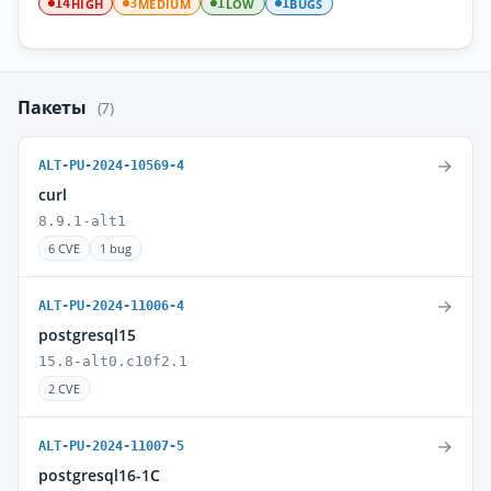
HIGH
MEDIUM
LOW
BUGS
14
3
1
1
Пакеты
(7)
→
ALT-PU-2024-10569-4
curl
8.9.1-alt1
6 CVE
1 bug
→
ALT-PU-2024-11006-4
postgresql15
15.8-alt0.c10f2.1
2 CVE
→
ALT-PU-2024-11007-5
postgresql16-1C