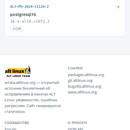
→
ALT-PU-2024-11126-2
postgresql16
16.4-alt0.c10f2.2
2 CVE
ССЫЛКИ
packages.altlinux.org
git.altlinux.org
errata.altlinux.org — открытый
bugzilla.altlinux.org
источник бюллетеней об
www.altlinux.org
исправлениях в пакетах ALT
Linux: уязвимостях, ошибках,
регрессиях. Сайт генерируется
статически.
СООБЩЕСТВО
О ПРОЕКТЕ
Forum
JSON API