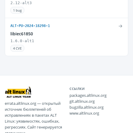
2.12-alt3
1 bug
→
ALT-PU-2024-18298-1
libiec61850
1.6.0-alt1
4 CVE
ССЫЛКИ
packages.altlinux.org
git.altlinux.org
errata.altlinux.org — открытый
bugzilla.altlinux.org
источник бюллетеней об
www.altlinux.org
исправлениях в пакетах ALT
Linux: уязвимостях, ошибках,
регрессиях. Сайт генерируется