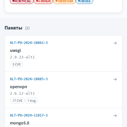
CRITICAL
HIGH
MEDIUM
BUGS
6
13
5
1
Пакеты
(3)
→
ALT-PU-2024-10861-3
uwsgi
2.0.23-alt1
3 CVE
→
ALT-PU-2024-10885-3
openvpn
2.6.12-alt1
17 CVE
1 bug
→
ALT-PU-2024-11017-3
mongo5.0