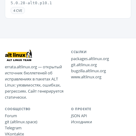
5.0.28-alt0.p10.1
4 CVE
ССЫЛКИ
packages.altlinux.org
git.altlinux.org
errata.altlinux.org — открытый
bugzilla.altlinux.org
источник бюллетеней об
www.altlinux.org
исправлениях в пакетах ALT
Linux: уязвимостях, ошибках,
регрессиях. Сайт генерируется
статически.
СООБЩЕСТВО
О ПРОЕКТЕ
Forum
JSON API
git (altlinux.space)
Исходники
Telegram
VKontakte