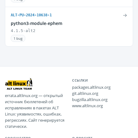
→
ALT-PU-2024-10638-1
python3-module-ephem
4.1.5-alt2
1 bug
ССЫЛКИ
packages.altlinux.org
git.altlinux.org
errata.altlinux.org — открытый
bugzilla.altlinux.org
источник бюллетеней об
www.altlinux.org
исправлениях в пакетах ALT
Linux: уязвимостях, ошибках,
регрессиях. Сайт генерируется
статически.