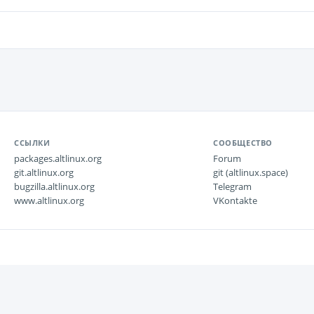
ССЫЛКИ
СООБЩЕСТВО
packages.altlinux.org
Forum
git.altlinux.org
git (altlinux.space)
bugzilla.altlinux.org
Telegram
www.altlinux.org
VKontakte