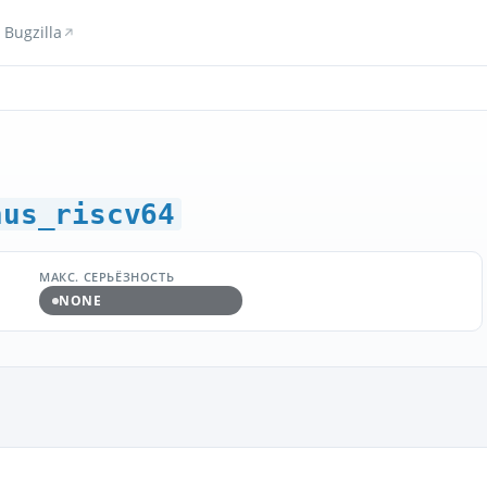
Bugzilla
hus_riscv64
МАКС. СЕРЬЁЗНОСТЬ
NONE