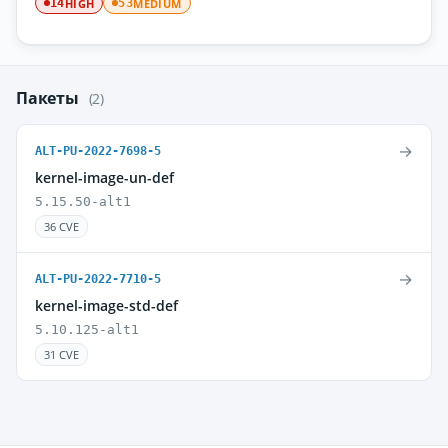
HIGH
MEDIUM
14
53
Пакеты
(2)
→
ALT-PU-2022-7698-5
kernel-image-un-def
5.15.50-alt1
36 CVE
→
ALT-PU-2022-7710-5
kernel-image-std-def
5.10.125-alt1
31 CVE