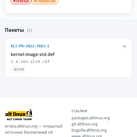
HIGH
MEDIUM
10
20
Пакеты
(1)
→
ALT-PU-2022-7683-1
kernel-image-std-def
5.4.183-alt0.c9f
30 CVE
ССЫЛКИ
packages.altlinux.org
git.altlinux.org
errata.altlinux.org — открытый
bugzilla.altlinux.org
источник бюллетеней об
www.altlinux.org