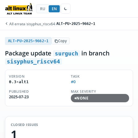
RU
EN
All errata
/
sisyphus_riscv64
/
ALT-PU-2025-9662-1
ALT-PU-2025-9662-1
Copy
Package update
in branch
surguch
sisyphus_riscv64
VERSION
TASK
#0
0.3-alt1
PUBLISHED
MAX SEVERITY
2025-07-23
NONE
CLOSED ISSUES
1