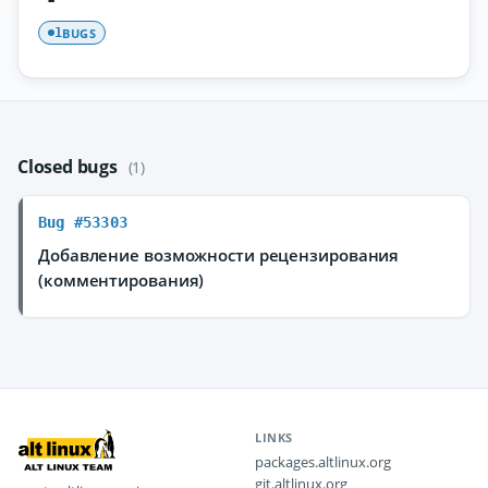
BUGS
1
Closed bugs
(1)
Bug #53303
Добавление возможности рецензирования
(комментирования)
LINKS
packages.altlinux.org
git.altlinux.org