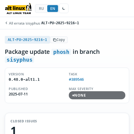
RU
EN
All errata
/
sisyphus
/
ALT-PU-2025-9216-1
ALT-PU-2025-9216-1
Copy
Package update
in branch
phosh
sisyphus
VERSION
TASK
#389546
0.48.0-alt1.1
PUBLISHED
MAX SEVERITY
2025-07-11
NONE
CLOSED ISSUES
1