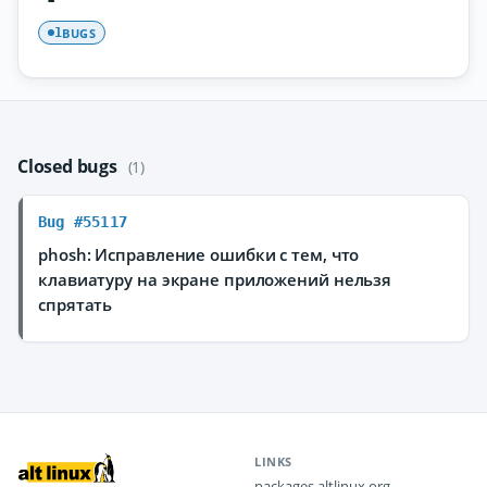
BUGS
1
Closed bugs
(1)
Bug #55117
phosh: Исправление ошибки с тем, что
клавиатуру на экране приложений нельзя
спрятать
LINKS
packages.altlinux.org