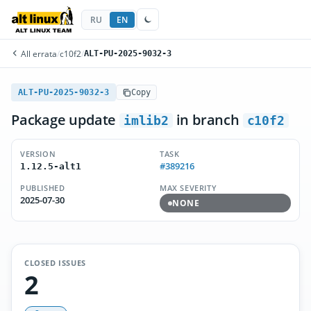
RU
EN
All errata
/
c10f2
/
ALT-PU-2025-9032-3
ALT-PU-2025-9032-3
Copy
Package update
in branch
imlib2
c10f2
VERSION
TASK
#389216
1.12.5-alt1
PUBLISHED
MAX SEVERITY
2025-07-30
NONE
CLOSED ISSUES
2