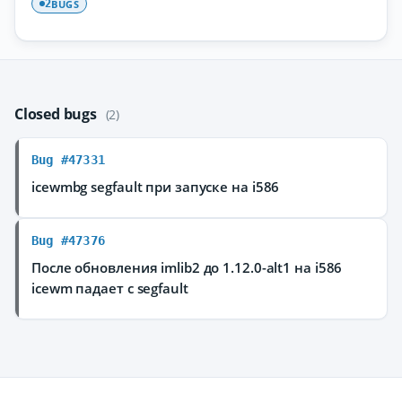
BUGS
2
Closed bugs
(2)
Bug #47331
icewmbg segfault при запуске на i586
Bug #47376
После обновления imlib2 до 1.12.0-alt1 на i586
icewm падает с segfault