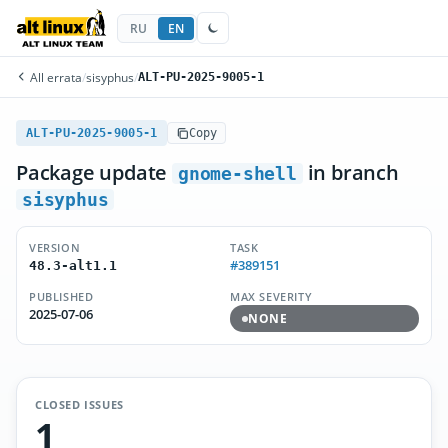
RU
EN
All errata
/
sisyphus
/
ALT-PU-2025-9005-1
ALT-PU-2025-9005-1
Copy
Package update
in branch
gnome-shell
sisyphus
VERSION
TASK
#389151
48.3-alt1.1
PUBLISHED
MAX SEVERITY
2025-07-06
NONE
CLOSED ISSUES
1