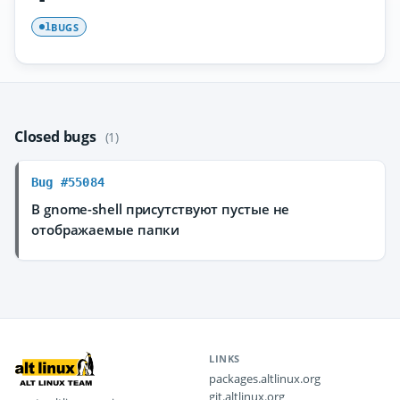
BUGS
1
Closed bugs
(1)
Bug #55084
В gnome-shell присутствуют пустые не
отображаемые папки
LINKS
packages.altlinux.org
git.altlinux.org