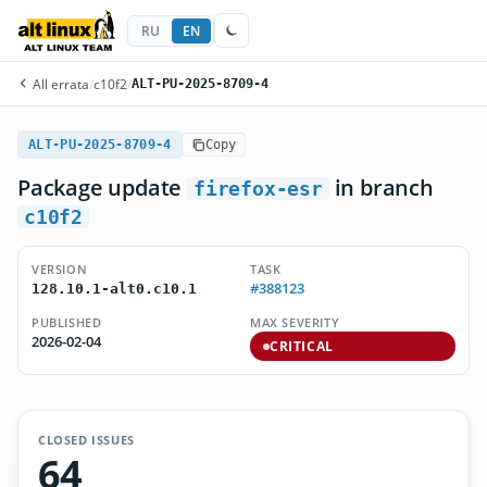
RU
EN
All errata
/
c10f2
/
ALT-PU-2025-8709-4
ALT-PU-2025-8709-4
Copy
Package update
in branch
firefox-esr
c10f2
VERSION
TASK
#388123
128.10.1-alt0.c10.1
PUBLISHED
MAX SEVERITY
2026-02-04
CRITICAL
CLOSED ISSUES
64