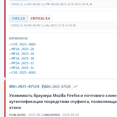
CVSS:3.x/AV:N/AC:L/PR:N/UI:N/S:U/C:H/I:H/A:N
CVSS 2.0
CRITICAL 9.4
CVSS:2.0/AV:N/AC:L/Au:N/C:C/I:C/A:N
REFERENCES
CVE-2025-4083
MFSA 2025-28
MFSA 2025-29
MFSA 2025-30
MFSA 2025-31
MFSA 2025-32
CVE-2025-4083
BDU:2025-07528
BDU:2025-07528
Уязвимость браузера Mozilla Firefox и почтового клие
аутентификации посредством спуфинга, позволяюща
атаки
2025-06-24
2026-03-03
PUBLISHED:
MODIFIED: