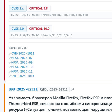
CVSS 3.x
CRITICAL 9.8
CVSS:3.x/AV:N/AC:L/PR:N/UI:N/S:U/C:H/I:H/A:H
CVSS 2.0
CRITICAL 10.0
CVSS:2.0/AV:N/AC:L/Au:N/C:C/I:C/A:C
REFERENCES
CVE-2025-1011
MFSA 2025-07
MFSA 2025-09
MFSA 2025-10
MFSA 2025-11
CVE-2025-1011
BDU:2025-02311
BDU:2025-02311
Уязвимость браузеров Mozilla Firefox, Firefox ESR и по
Thunderbird ESR, связанная с ошибками синхронизац
ресурса («Ситуация гонки»), позволяющая нарушит