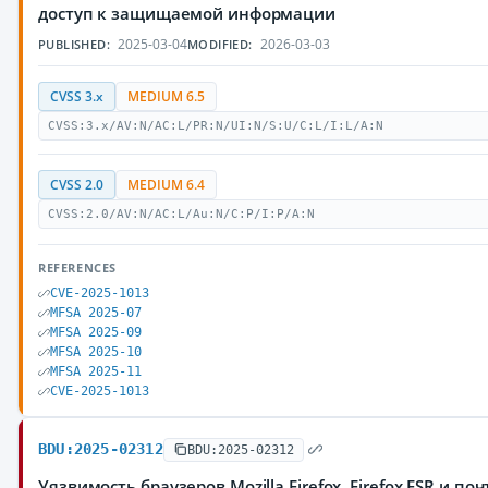
доступ к защищаемой информации
2025-03-04
2026-03-03
PUBLISHED:
MODIFIED:
CVSS 3.x
MEDIUM 6.5
CVSS:3.x/AV:N/AC:L/PR:N/UI:N/S:U/C:L/I:L/A:N
CVSS 2.0
MEDIUM 6.4
CVSS:2.0/AV:N/AC:L/Au:N/C:P/I:P/A:N
REFERENCES
CVE-2025-1013
MFSA 2025-07
MFSA 2025-09
MFSA 2025-10
MFSA 2025-11
CVE-2025-1013
BDU:2025-02312
BDU:2025-02312
Уязвимость браузеров Mozilla Firefox, Firefox ESR и по