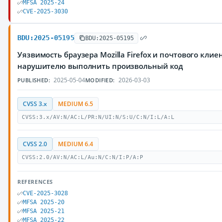
MFSA 2025-24
CVE-2025-3030
BDU:2025-05195
BDU:2025-05195
Уязвимость браузера Mozilla Firefox и почтового кли
нарушителю выполнить произвольный код
2025-05-04
2026-03-03
PUBLISHED:
MODIFIED:
CVSS 3.x
MEDIUM 6.5
CVSS:3.x/AV:N/AC:L/PR:N/UI:N/S:U/C:N/I:L/A:L
CVSS 2.0
MEDIUM 6.4
CVSS:2.0/AV:N/AC:L/Au:N/C:N/I:P/A:P
REFERENCES
CVE-2025-3028
MFSA 2025-20
MFSA 2025-21
MFSA 2025-22