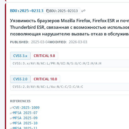
BDU:2025-02313
BDU:2025-02313
Уязвимость браузеров Mozilla Firefox, Firefox ESR и по
Thunderbird ESR, связанная с возможностью использ
позволяющая нарушителю вызвать отказ в обслужи
2025-03-04
2026-03-03
PUBLISHED:
MODIFIED:
CVSS 3.x
CRITICAL 9.8
CVSS:3.x/AV:N/AC:L/PR:N/UI:N/S:U/C:H/I:H/A:H
CVSS 2.0
CRITICAL 10.0
CVSS:2.0/AV:N/AC:L/Au:N/C:C/I:C/A:C
REFERENCES
CVE-2025-1009
MFSA 2025-07
MFSA 2025-09
MFSA 2025-10
MFSA 2025-11