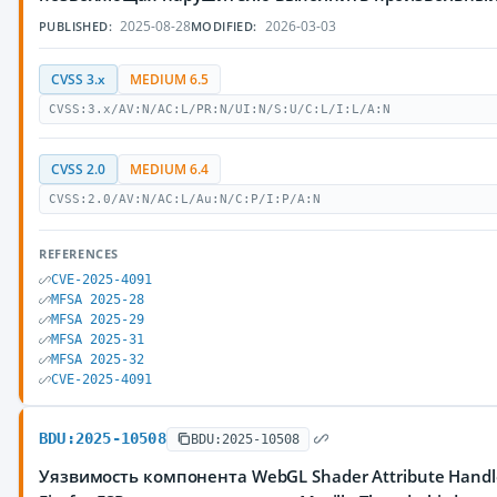
2025-08-28
2026-03-03
PUBLISHED:
MODIFIED:
CVSS 3.x
MEDIUM 6.5
CVSS:3.x/AV:N/AC:L/PR:N/UI:N/S:U/C:L/I:L/A:N
CVSS 2.0
MEDIUM 6.4
CVSS:2.0/AV:N/AC:L/Au:N/C:P/I:P/A:N
REFERENCES
CVE-2025-4091
MFSA 2025-28
MFSA 2025-29
MFSA 2025-31
MFSA 2025-32
CVE-2025-4091
BDU:2025-10508
BDU:2025-10508
Уязвимость компонента WebGL Shader Attribute Handler 