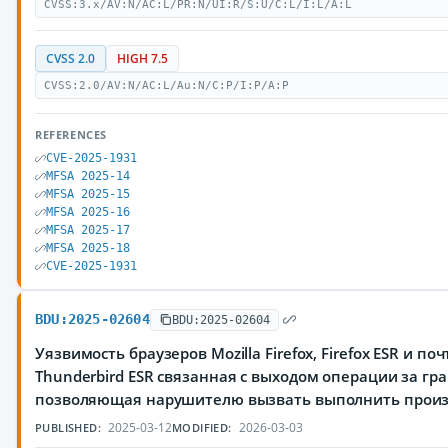
CVSS:3.x/AV:N/AC:L/PR:N/UI:R/S:U/C:L/I:L/A:L
CVSS 2.0
HIGH 7.5
CVSS:2.0/AV:N/AC:L/Au:N/C:P/I:P/A:P
REFERENCES
CVE-2025-1931
MFSA 2025-14
MFSA 2025-15
MFSA 2025-16
MFSA 2025-17
MFSA 2025-18
CVE-2025-1931
BDU:2025-02604
BDU:2025-02604
Уязвимость браузеров Mozilla Firefox, Firefox ESR и по
Thunderbird ESR связанная с выходом операции за гр
позволяющая нарушителю вызвать выполнить прои
2025-03-12
2026-03-03
PUBLISHED:
MODIFIED: