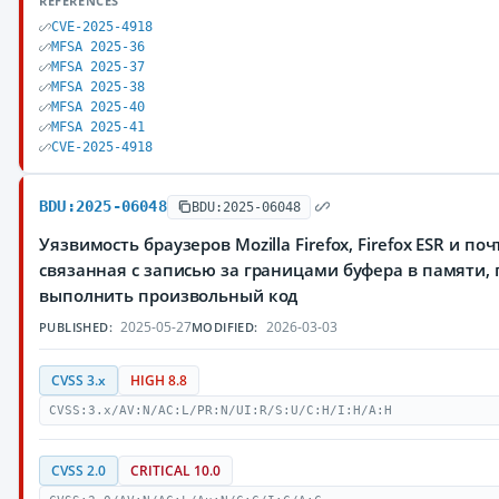
REFERENCES
CVE-2025-4918
MFSA 2025-36
MFSA 2025-37
MFSA 2025-38
MFSA 2025-40
MFSA 2025-41
CVE-2025-4918
BDU:2025-06048
BDU:2025-06048
Уязвимость браузеров Mozilla Firefox, Firefox ESR и по
связанная с записью за границами буфера в памяти
выполнить произвольный код
2025-05-27
2026-03-03
PUBLISHED:
MODIFIED:
CVSS 3.x
HIGH 8.8
CVSS:3.x/AV:N/AC:L/PR:N/UI:R/S:U/C:H/I:H/A:H
CVSS 2.0
CRITICAL 10.0