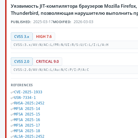
Уязвимость JIT-компилятора браузеров Mozilla Firefox,
Thunderbird, позволяющая нарушителю выполнить п
2025-03-17
2026-03-03
PUBLISHED:
MODIFIED:
CVSS 3.x
HIGH 7.6
CVSS:3.x/AV:N/AC:L/PR:N/UI:R/S:U/C:L/I:L/A:H
CVSS 2.0
CRITICAL 9.0
CVSS:2.0/AV:N/AC:L/Au:N/C:P/I:P/A:C
REFERENCES
CVE-2025-1933
USN-7334-1
RHSA-2025:2452
MFSA 2025-14
MFSA 2025-15
MFSA 2025-16
MFSA 2025-17
MFSA 2025-18
ALSA-2025:2452