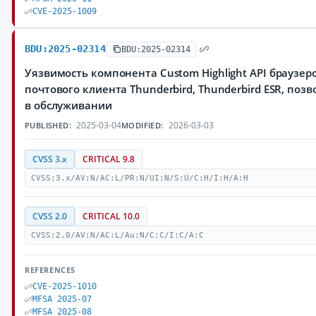
CVE-2025-1009
BDU:2025-02314
BDU:2025-02314
Уязвимость компонента Custom Highlight API браузеров M
почтового клиента Thunderbird, Thunderbird ESR, п
в обслуживании
2025-03-04
2026-03-03
PUBLISHED:
MODIFIED:
CVSS 3.x
CRITICAL 9.8
CVSS:3.x/AV:N/AC:L/PR:N/UI:N/S:U/C:H/I:H/A:H
CVSS 2.0
CRITICAL 10.0
CVSS:2.0/AV:N/AC:L/Au:N/C:C/I:C/A:C
REFERENCES
CVE-2025-1010
MFSA 2025-07
MFSA 2025-08