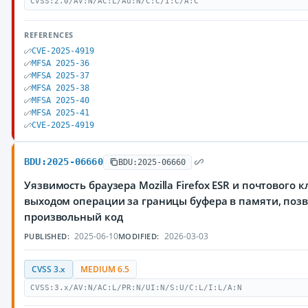
CVSS:2.0/AV:N/AC:L/Au:N/C:C/I:C/A:C
REFERENCES
CVE-2025-4919
MFSA 2025-36
MFSA 2025-37
MFSA 2025-38
MFSA 2025-40
MFSA 2025-41
CVE-2025-4919
BDU:2025-06660
BDU:2025-06660
Уязвимость браузера Mozilla Firefox ESR и почтового к
выходом операции за границы буфера в памяти, по
произвольный код
2025-06-10
2026-03-03
PUBLISHED:
MODIFIED:
CVSS 3.x
MEDIUM 6.5
CVSS:3.x/AV:N/AC:L/PR:N/UI:N/S:U/C:L/I:L/A:N