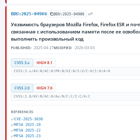
BDU:2025-04986
BDU:2025-04986
Уязвимость браузеров Mozilla Firefox, Firefox ESR и по
связанная с использованием памяти после ее осво
выполнить произвольный код
2025-04-27
2026-03-03
PUBLISHED:
MODIFIED:
CVSS 3.x
HIGH 8.1
CVSS:3.x/AV:N/AC:H/PR:N/UI:N/S:U/C:H/I:H/A:H
CVSS 2.0
HIGH 7.6
CVSS:2.0/AV:N/AC:H/Au:N/C:C/I:C/A:C
REFERENCES
CVE-2025-3030
MFSA 2025-20
MFSA 2025-22
MFSA 2025-23