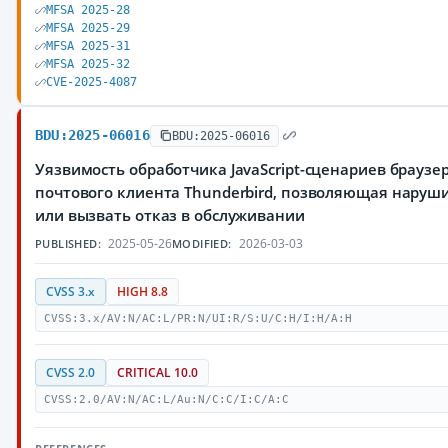
MFSA 2025-28
MFSA 2025-29
MFSA 2025-31
MFSA 2025-32
CVE-2025-4087
BDU:2025-06016
BDU:2025-06016
Уязвимость обработчика JavaScript-сценариев браузеров 
почтового клиента Thunderbird, позволяющая нару
или вызвать отказ в обслуживании
2025-05-26
2026-03-03
PUBLISHED:
MODIFIED:
CVSS 3.x
HIGH 8.8
CVSS:3.x/AV:N/AC:L/PR:N/UI:R/S:U/C:H/I:H/A:H
CVSS 2.0
CRITICAL 10.0
CVSS:2.0/AV:N/AC:L/Au:N/C:C/I:C/A:C