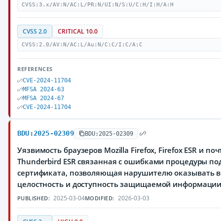
CVSS:3.x/AV:N/AC:L/PR:N/UI:N/S:U/C:H/I:H/A:H
CVSS 2.0
CRITICAL 10.0
CVSS:2.0/AV:N/AC:L/Au:N/C:C/I:C/A:C
REFERENCES
CVE-2024-11704
MFSA 2024-63
MFSA 2024-67
CVE-2024-11704
BDU:2025-02309
BDU:2025-02309
Уязвимость браузеров Mozilla Firefox, Firefox ESR и по
Thunderbird ESR связанная с ошибками процедуры п
сертификата, позволяющая нарушителю оказывать в
целостность и доступность защищаемой информаци
2025-03-04
2026-03-03
PUBLISHED:
MODIFIED: