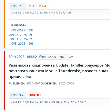
CVSS 2.0
MEDIUM 6.4
CVSS:2.0/AV:N/AC:L/Au:N/C:P/I:P/A:N
REFERENCES
CVE-2025-4093
MFSA 2025-29
MFSA 2025-32
CVE-2025-4093
BDU:2025-06662
BDU:2025-06662
Уязвимость компонента Update Handler браузеров Mozilla
почтового клиента Mozilla Thunderbird, позволяюща
привилегии
2025-06-10
2026-03-03
PUBLISHED:
MODIFIED:
CVSS 3.x
HIGH 8.8
CVSS:3.x/AV:N/AC:L/PR:L/UI:N/S:U/C:H/I:H/A:H