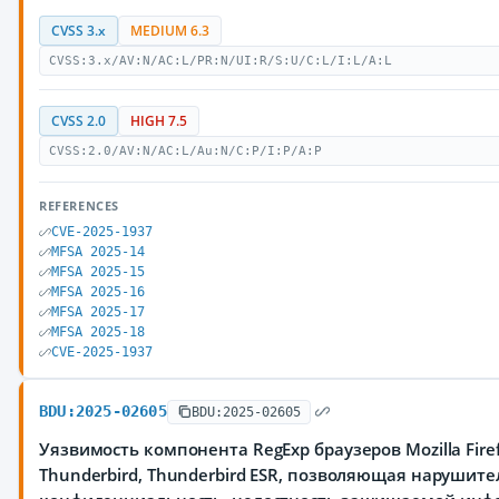
CVSS 3.x
MEDIUM 6.3
CVSS:3.x/AV:N/AC:L/PR:N/UI:R/S:U/C:L/I:L/A:L
CVSS 2.0
HIGH 7.5
CVSS:2.0/AV:N/AC:L/Au:N/C:P/I:P/A:P
REFERENCES
CVE-2025-1937
MFSA 2025-14
MFSA 2025-15
MFSA 2025-16
MFSA 2025-17
MFSA 2025-18
CVE-2025-1937
BDU:2025-02605
BDU:2025-02605
Уязвимость компонента RegExp браузеров Mozilla Firef
Thunderbird, Thunderbird ESR, позволяющая нарушит