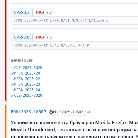
CVSS 3.x
HIGH 7.3
CVSS:3.x/AV:N/AC:L/PR:N/UI:N/S:U/C:L/I:L/A:L
CVSS 2.0
HIGH 7.5
CVSS:2.0/AV:N/AC:L/Au:N/C:P/I:P/A:P
REFERENCES
CVE-2025-3029
MFSA 2025-20
MFSA 2025-22
MFSA 2025-23
MFSA 2025-24
CVE-2025-3029
BDU:2025-10507
BDU:2025-10507
Уязвимость компонента браузеров Mozilla Firefox, Mozi
Mozilla Thunderbird, связанная с выходом операции з
позволяющая нарушителю выполнить произвольный