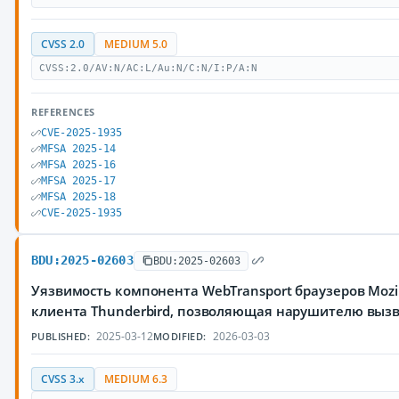
CVSS 2.0
MEDIUM 5.0
CVSS:2.0/AV:N/AC:L/Au:N/C:N/I:P/A:N
REFERENCES
CVE-2025-1935
MFSA 2025-14
MFSA 2025-16
MFSA 2025-17
MFSA 2025-18
CVE-2025-1935
BDU:2025-02603
BDU:2025-02603
Уязвимость компонента WebTransport браузеров Mozilla
клиента Thunderbird, позволяющая нарушителю вызв
2025-03-12
2026-03-03
PUBLISHED:
MODIFIED:
CVSS 3.x
MEDIUM 6.3