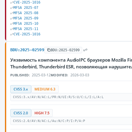
CVE-2025-1016
MFSA 2025-07
MFSA 2025-08
MFSA 2025-09
MFSA 2025-10
MFSA 2025-11
CVE-2025-1016
BDU:2025-02599
BDU:2025-02599
Уязвимость компонента AudioIPC браузеров Mozilla Fir
Thunderbird, Thunderbird ESR, позволяющая наруши
2025-03-12
2026-03-03
PUBLISHED:
MODIFIED:
CVSS 3.x
MEDIUM 6.3
CVSS:3.x/AV:N/AC:L/PR:N/UI:R/S:U/C:L/I:L/A:L
CVSS 2.0
HIGH 7.5
CVSS:2.0/AV:N/AC:L/Au:N/C:P/I:P/A:P