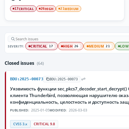
CRITICAL
HIGH
MEDIUM
17
26
21
SEVERITY:
CRITICAL
HIGH
MEDIUM
LOW
17
26
21
Closed issues
(64)
BDU:2025-00073
BDU:2025-00073
Уязвимость функции sec_pkcs7_decoder_start_decrypt() 
клиента Thunderbird, позволяющая нарушителю оказ
конфиденциальность, целостность и доступность з
2025-01-05
2026-03-03
PUBLISHED:
MODIFIED:
CVSS 3.x
CRITICAL 9.8