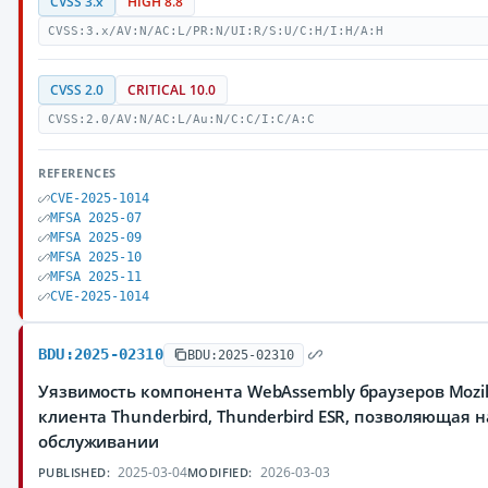
CVSS 3.x
HIGH 8.8
CVSS:3.x/AV:N/AC:L/PR:N/UI:R/S:U/C:H/I:H/A:H
CVSS 2.0
CRITICAL 10.0
CVSS:2.0/AV:N/AC:L/Au:N/C:C/I:C/A:C
REFERENCES
CVE-2025-1014
MFSA 2025-07
MFSA 2025-09
MFSA 2025-10
MFSA 2025-11
CVE-2025-1014
BDU:2025-02310
BDU:2025-02310
Уязвимость компонента WebAssembly браузеров Mozilla 
клиента Thunderbird, Thunderbird ESR, позволяющая 
обслуживании
2025-03-04
2026-03-03
PUBLISHED:
MODIFIED: