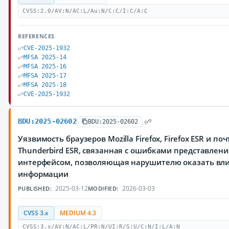
CVSS:2.0/AV:N/AC:L/Au:N/C:C/I:C/A:C
REFERENCES
CVE-2025-1932
MFSA 2025-14
MFSA 2025-16
MFSA 2025-17
MFSA 2025-18
CVE-2025-1932
BDU:2025-02602
BDU:2025-02602
Уязвимость браузеров Mozilla Firefox, Firefox ESR и по
Thunderbird ESR, связанная с ошибками представле
интерфейсом, позволяющая нарушителю оказать вл
информации
2025-03-12
2026-03-03
PUBLISHED:
MODIFIED:
CVSS 3.x
MEDIUM 4.3
CVSS:3.x/AV:N/AC:L/PR:N/UI:R/S:U/C:N/I:L/A:N