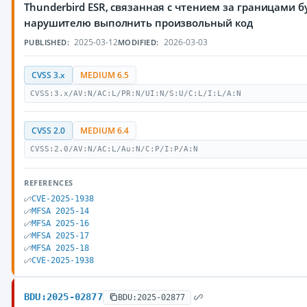
Thunderbird ESR, связанная с чтением за границами 
нарушителю выполнить произвольный код
2025-03-12
2026-03-03
PUBLISHED:
MODIFIED:
CVSS 3.x
MEDIUM 6.5
CVSS:3.x/AV:N/AC:L/PR:N/UI:N/S:U/C:L/I:L/A:N
CVSS 2.0
MEDIUM 6.4
CVSS:2.0/AV:N/AC:L/Au:N/C:P/I:P/A:N
REFERENCES
CVE-2025-1938
MFSA 2025-14
MFSA 2025-16
MFSA 2025-17
MFSA 2025-18
CVE-2025-1938
BDU:2025-02877
BDU:2025-02877