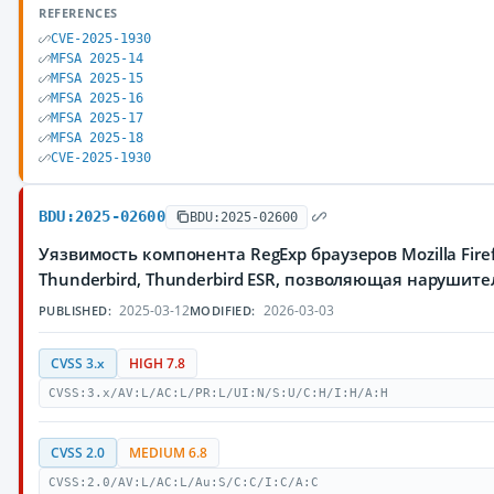
REFERENCES
CVE-2025-1930
MFSA 2025-14
MFSA 2025-15
MFSA 2025-16
MFSA 2025-17
MFSA 2025-18
CVE-2025-1930
BDU:2025-02600
BDU:2025-02600
Уязвимость компонента RegExp браузеров Mozilla Firef
Thunderbird, Thunderbird ESR, позволяющая наруши
2025-03-12
2026-03-03
PUBLISHED:
MODIFIED:
CVSS 3.x
HIGH 7.8
CVSS:3.x/AV:L/AC:L/PR:L/UI:N/S:U/C:H/I:H/A:H
CVSS 2.0
MEDIUM 6.8
CVSS:2.0/AV:L/AC:L/Au:S/C:C/I:C/A:C