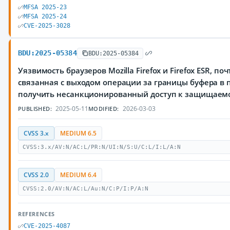
MFSA 2025-23
MFSA 2025-24
CVE-2025-3028
BDU:2025-05384
BDU:2025-05384
Уязвимость браузеров Mozilla Firefox и Firefox ESR, по
связанная с выходом операции за границы буфера 
получить несанкционированный доступ к защищае
2025-05-11
2026-03-03
PUBLISHED:
MODIFIED:
CVSS 3.x
MEDIUM 6.5
CVSS:3.x/AV:N/AC:L/PR:N/UI:N/S:U/C:L/I:L/A:N
CVSS 2.0
MEDIUM 6.4
CVSS:2.0/AV:N/AC:L/Au:N/C:P/I:P/A:N
REFERENCES
CVE-2025-4087