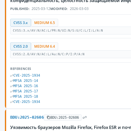
конфиденциальность, целостность защищаемой ин
2025-03-12
2026-03-03
PUBLISHED:
MODIFIED:
CVSS 3.x
MEDIUM 6.5
CVSS:3.x/AV:N/AC:L/PR:N/UI:N/S:U/C:L/I:L/A:N
CVSS 2.0
MEDIUM 6.4
CVSS:2.0/AV:N/AC:L/Au:N/C:P/I:P/A:N
REFERENCES
CVE-2025-1934
MFSA 2025-14
MFSA 2025-16
MFSA 2025-17
MFSA 2025-18
CVE-2025-1934
BDU:2025-02606
BDU:2025-02606
Уязвимость браузеров Mozilla Firefox, Firefox ESR и по