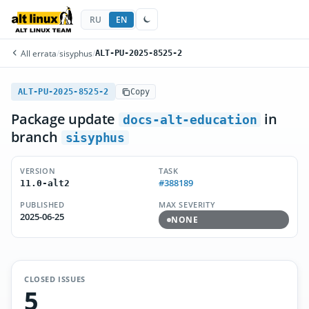
RU
EN
All errata
/
sisyphus
/
ALT-PU-2025-8525-2
ALT-PU-2025-8525-2
Copy
Package update
in
docs-alt-education
branch
sisyphus
VERSION
TASK
#388189
11.0-alt2
PUBLISHED
MAX SEVERITY
2025-06-25
NONE
CLOSED ISSUES
5