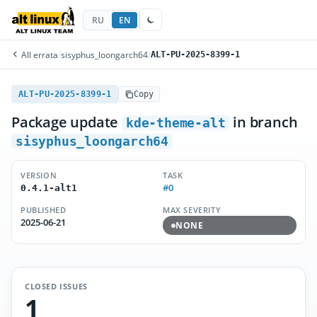
RU
EN
All errata
/
sisyphus_loongarch64
/
ALT-PU-2025-8399-1
ALT-PU-2025-8399-1
Copy
Package update
in branch
kde-theme-alt
sisyphus_loongarch64
VERSION
TASK
#0
0.4.1-alt1
PUBLISHED
MAX SEVERITY
2025-06-21
NONE
CLOSED ISSUES
1