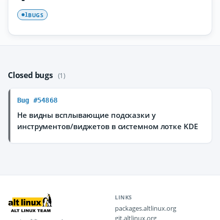
BUGS
1
Closed bugs
(1)
Bug #54868
Не видны всплывающие подсказки у
инструментов/виджетов в системном лотке KDE
LINKS
packages.altlinux.org
git.altlinux.org