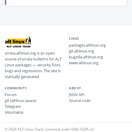
LINKS
packages.altlinux.org
git.altlinux.org
errata.altlinux.org is an open
bugzilla.altlinux.org
source of errata bulletins for ALT
www.altlinux.org
Linux packages — security fixes,
bugs and regressions. The site is
statically generated.
COMMUNITY
ABOUT
Forum
JSON API
git (altlinux.space)
Source code
Telegram
VKontakte
© 2026 ALT Linux Team. Licensed under GNU AGPL v3.