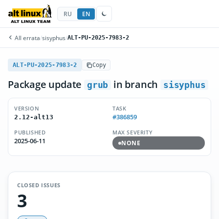
RU
EN
All errata
/
sisyphus
/
ALT-PU-2025-7983-2
ALT-PU-2025-7983-2
Copy
Package update
in branch
grub
sisyphus
VERSION
TASK
#386859
2.12-alt13
PUBLISHED
MAX SEVERITY
2025-06-11
NONE
CLOSED ISSUES
3