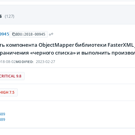
es
(127)
0945
BDU:2018-00945
ть компонента ObjectMapper библиотеки FasterXML
граничения «черного списка» и выполнить произво
18-08-02
2023-02-27
MODIFIED:
CRITICAL 9.8
HIGH 7.5
489
489