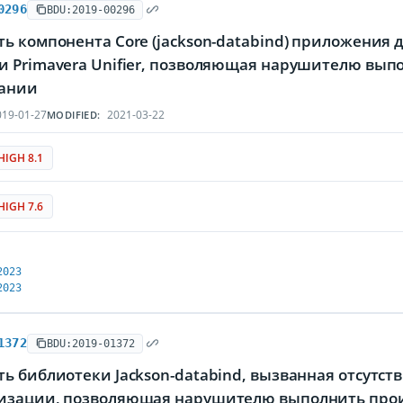
0296
BDU:2019-00296
ь компонента Core (jackson-databind) приложения
и Primavera Unifier, позволяющая нарушителю выпо
ании
19-01-27
2021-03-22
MODIFIED:
HIGH 8.1
HIGH 7.6
2023
2023
1372
BDU:2019-01372
ь библиотеки Jackson-databind, вызванная отсутств
изации, позволяющая нарушителю выполнить про