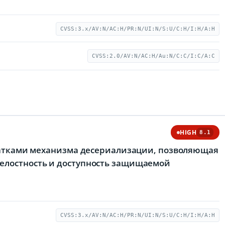
CVSS:3.x/AV:N/AC:H/PR:N/UI:N/S:U/C:H/I:H/A:H
CVSS:2.0/AV:N/AC:H/Au:N/C:C/I:C/A:C
HIGH
8.1
статками механизма десериализации, позволяющая
елостность и доступность защищаемой
CVSS:3.x/AV:N/AC:H/PR:N/UI:N/S:U/C:H/I:H/A:H