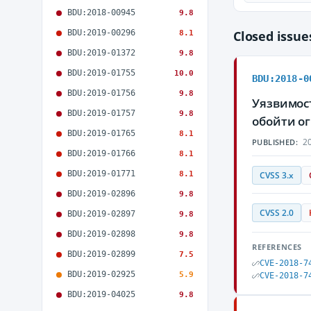
BDU:2018-00945
9.8
BDU:2019-00296
Closed issu
8.1
BDU:2019-01372
9.8
BDU:2019-01755
10.0
BDU:2018-0
BDU:2019-01756
9.8
Уязвимос
BDU:2019-01757
9.8
обойти о
BDU:2019-01765
8.1
20
PUBLISHED:
BDU:2019-01766
8.1
BDU:2019-01771
8.1
CVSS 3.x
BDU:2019-02896
9.8
CVSS 2.0
BDU:2019-02897
9.8
BDU:2019-02898
9.8
REFERENCES
BDU:2019-02899
7.5
CVE-2018-7
BDU:2019-02925
5.9
CVE-2018-7
BDU:2019-04025
9.8