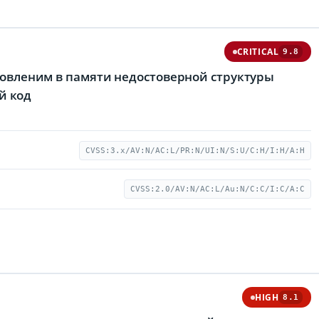
CRITICAL
9.8
ановленим в памяти недостоверной структуры
й код
CVSS:3.x/AV:N/AC:L/PR:N/UI:N/S:U/C:H/I:H/A:H
CVSS:2.0/AV:N/AC:L/Au:N/C:C/I:C/A:C
HIGH
8.1