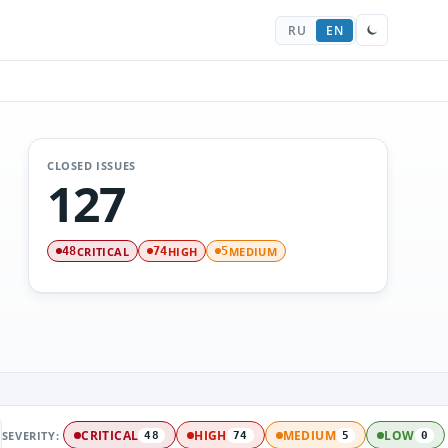
RU
EN
CLOSED ISSUES
127
CRITICAL
HIGH
MEDIUM
48
74
5
SEVERITY:
CRITICAL
HIGH
MEDIUM
LOW
48
74
5
0