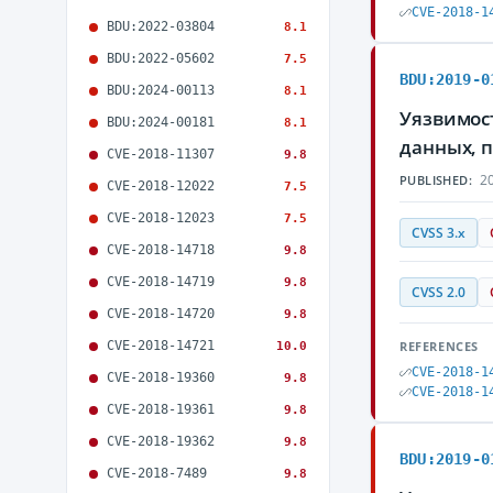
CVE-2018-1
BDU:2022-03804
8.1
BDU:2022-05602
7.5
BDU:2019-0
BDU:2024-00113
8.1
Уязвимост
BDU:2024-00181
8.1
данных, 
CVE-2018-11307
9.8
20
PUBLISHED:
CVE-2018-12022
7.5
CVE-2018-12023
7.5
CVSS 3.x
CVE-2018-14718
9.8
CVE-2018-14719
9.8
CVSS 2.0
CVE-2018-14720
9.8
CVE-2018-14721
REFERENCES
10.0
CVE-2018-1
CVE-2018-19360
9.8
CVE-2018-1
CVE-2018-19361
9.8
CVE-2018-19362
9.8
BDU:2019-0
CVE-2018-7489
9.8