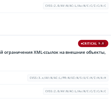
CVSS:2.0/AV:N/AC:L/Au:N/C:C/I:C/A:C
CRITICAL
9.8
кой ограничения XML-ссылок на внешние объекты,
CVSS:3.x/AV:N/AC:L/PR:N/UI:N/S:U/C:H/I:H/A:H
CVSS:2.0/AV:N/AC:L/Au:N/C:C/I:C/A:C