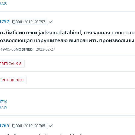
4720
1757
BDU:2019-01757
ь библиотеки jackson-databind, связанная с восст
позволяющая нарушителю выполнить произвольны
19-05-06
2023-02-27
MODIFIED:
CRITICAL 9.8
CRITICAL 10.0
4719
4719
1765
BDU:2019-01765