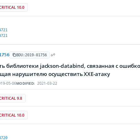
CRITICAL 10.0
4721
4721
1756
BDU:2019-01756
ь библиотеки jackson-databind, связанная с ошиб
щая нарушителю осуществить XXE-атаку
19-05-06
2021-03-22
MODIFIED:
CRITICAL 9.8
CRITICAL 10.0
4720