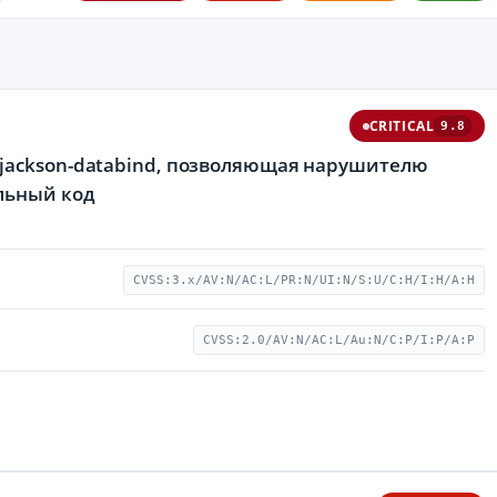
CRITICAL
9.8
 jackson-databind, позволяющая нарушителю
льный код
CVSS:3.x/AV:N/AC:L/PR:N/UI:N/S:U/C:H/I:H/A:H
CVSS:2.0/AV:N/AC:L/Au:N/C:P/I:P/A:P