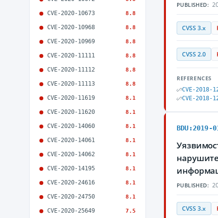
20
PUBLISHED:
CVE-2020-10673
8.8
CVE-2020-10968
8.8
CVSS 3.x
CVE-2020-10969
8.8
CVSS 2.0
CVE-2020-11111
8.8
CVE-2020-11112
8.8
REFERENCES
CVE-2020-11113
8.8
CVE-2018-1
CVE-2020-11619
8.1
CVE-2018-1
CVE-2020-11620
8.1
CVE-2020-14060
8.1
BDU:2019-0
CVE-2020-14061
8.1
Уязвимос
CVE-2020-14062
8.1
нарушите
CVE-2020-14195
информа
8.1
CVE-2020-24616
8.1
20
PUBLISHED:
CVE-2020-24750
8.1
CVSS 3.x
CVE-2020-25649
7.5