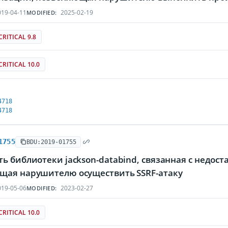
19-04-11
2025-02-19
MODIFIED:
CRITICAL 9.8
CRITICAL 10.0
4718
4718
1755
BDU:2019-01755
ь библиотеки jackson-databind, связанная с недос
щая нарушителю осуществить SSRF-атаку
19-05-06
2023-02-27
MODIFIED:
CRITICAL 10.0