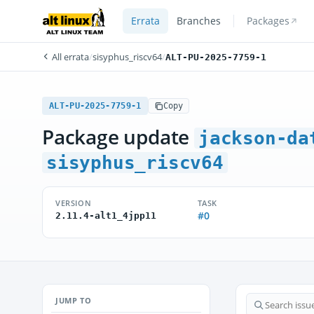
Errata
Branches
Packages
All errata
/
sisyphus_riscv64
/
ALT-PU-2025-7759-1
ALT-PU-2025-7759-1
Copy
Package update
jackson-da
sisyphus_riscv64
VERSION
TASK
#0
2.11.4-alt1_4jpp11
JUMP TO