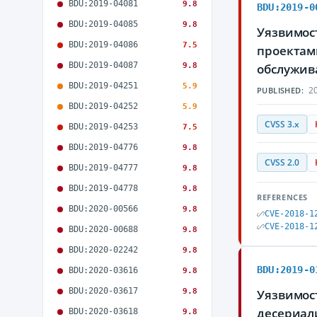
BDU:2019-04081
9.8
BDU:2019-0
BDU:2019-04085
9.8
Уязвимост
BDU:2019-04086
7.5
проектам
BDU:2019-04087
9.8
обслужив
BDU:2019-04251
5.9
20
PUBLISHED:
BDU:2019-04252
5.9
CVSS 3.x
BDU:2019-04253
7.5
BDU:2019-04776
9.8
CVSS 2.0
BDU:2019-04777
9.8
BDU:2019-04778
9.8
REFERENCES
BDU:2020-00566
9.8
CVE-2018-1
CVE-2018-1
BDU:2020-00688
9.8
BDU:2020-02242
9.8
BDU:2019-0
BDU:2020-03616
9.8
BDU:2020-03617
9.8
Уязвимост
десериал
BDU:2020-03618
9.8