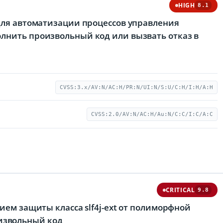
HIGH
8.1
 для автоматизации процессов управления
лнить произвольный код или вызвать отказ в
CVSS:3.x/AV:N/AC:H/PR:N/UI:N/S:U/C:H/I:H/A:H
CVSS:2.0/AV:N/AC:H/Au:N/C:C/I:C/A:C
CRITICAL
9.8
ием защиты класса slf4j-ext от полиморфной
извольный код