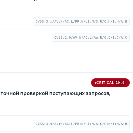
CVSS:3.x/AV:N/AC:L/PR:N/UI:N/S:U/C:H/I:H/A:H
CVSS:2.0/AV:N/AC:L/Au:N/C:C/I:C/A:C
CRITICAL
10.0
таточной проверкой поступающих запросов,
CVSS:3.x/AV:N/AC:L/PR:N/UI:N/S:C/C:H/I:H/A:H