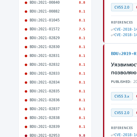
BDU:2021-00840
8.8
CVSS 2.0
BDU:2021-00882
8.1
BDU:2021-01045
8.1
REFERENCES
BDU:2021-01572
7.5
CVE-2018-1
CVE-2018-1
BDU:2021-02829
8.1
BDU:2021-02830
8.1
BDU:2019-0
BDU:2021-02831
8.1
Уязвимост
BDU:2021-02832
8.1
позволяю
BDU:2021-02833
8.1
20
PUBLISHED:
BDU:2021-02834
8.1
BDU:2021-02835
8.1
CVSS 3.x
BDU:2021-02836
8.1
BDU:2021-02837
8.1
CVSS 2.0
BDU:2021-02838
8.1
BDU:2021-02839
8.1
REFERENCES
CVE-2018-1
BDU:2021-02953
9.8