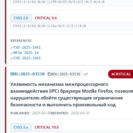
CVSS:3.x/AV:N/AC:L/PR:N/UI:N/S:U/C:H/I:H/A:N
CVSS 2.0
CRITICAL 9.4
CVSS:2.0/AV:N/AC:L/Au:N/C:C/I:C/A:N
REFERENCES
CVE-2025-1941
MFSA 2025-14
CVE-2025-1941
BDU:2025-03530
CRITICAL
BDU:2025-03530
Уязвимость механизма межпроцессорного
взаимодействия (IPC) браузера Mozilla Firefox, позво
нарушителю обойти существующие ограничения
безопасности и выполнить произвольный код
2025-03-30
2025-03-31
PUBLISHED:
MODIFIED:
CVSS 3.x
CRITICAL 10.0