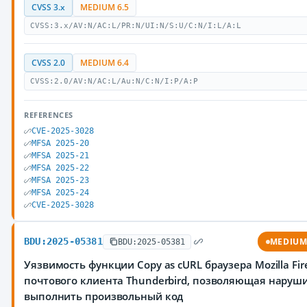
CVSS 3.x
MEDIUM 6.5
CVSS:3.x/AV:N/AC:L/PR:N/UI:N/S:U/C:N/I:L/A:L
CVSS 2.0
MEDIUM 6.4
CVSS:2.0/AV:N/AC:L/Au:N/C:N/I:P/A:P
REFERENCES
CVE-2025-3028
MFSA 2025-20
MFSA 2025-21
MFSA 2025-22
MFSA 2025-23
MFSA 2025-24
CVE-2025-3028
BDU:2025-05381
MEDIU
BDU:2025-05381
Уязвимость функции Copy as cURL браузера Mozilla Fir
почтового клиента Thunderbird, позволяющая наруш
выполнить произвольный код