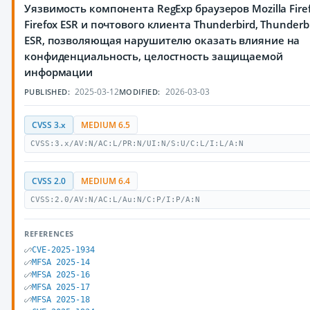
Уязвимость компонента RegExp браузеров Mozilla Firef
Firefox ESR и почтового клиента Thunderbird, Thunderb
ESR, позволяющая нарушителю оказать влияние на
конфиденциальность, целостность защищаемой
информации
2025-03-12
2026-03-03
PUBLISHED:
MODIFIED:
CVSS 3.x
MEDIUM 6.5
CVSS:3.x/AV:N/AC:L/PR:N/UI:N/S:U/C:L/I:L/A:N
CVSS 2.0
MEDIUM 6.4
CVSS:2.0/AV:N/AC:L/Au:N/C:P/I:P/A:N
REFERENCES
CVE-2025-1934
MFSA 2025-14
MFSA 2025-16
MFSA 2025-17
MFSA 2025-18