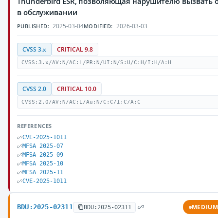
Thunderbird ESR, позволяющая нарушителю вызвать 
в обслуживании
2025-03-04
2026-03-03
PUBLISHED:
MODIFIED:
CVSS 3.x
CRITICAL 9.8
CVSS:3.x/AV:N/AC:L/PR:N/UI:N/S:U/C:H/I:H/A:H
CVSS 2.0
CRITICAL 10.0
CVSS:2.0/AV:N/AC:L/Au:N/C:C/I:C/A:C
REFERENCES
CVE-2025-1011
MFSA 2025-07
MFSA 2025-09
MFSA 2025-10
MFSA 2025-11
CVE-2025-1011
BDU:2025-02311
MEDIU
BDU:2025-02311