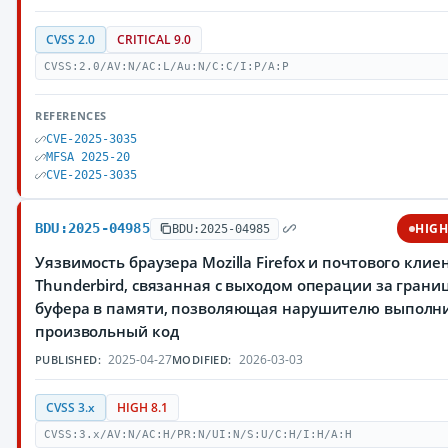
CVSS 2.0
CRITICAL 9.0
CVSS:2.0/AV:N/AC:L/Au:N/C:C/I:P/A:P
REFERENCES
CVE-2025-3035
MFSA 2025-20
CVE-2025-3035
BDU:2025-04985
HIG
BDU:2025-04985
Уязвимость браузера Mozilla Firefox и почтового клие
Thunderbird, связанная с выходом операции за грани
буфера в памяти, позволяющая нарушителю выполн
произвольный код
2025-04-27
2026-03-03
PUBLISHED:
MODIFIED:
CVSS 3.x
HIGH 8.1
CVSS:3.x/AV:N/AC:H/PR:N/UI:N/S:U/C:H/I:H/A:H