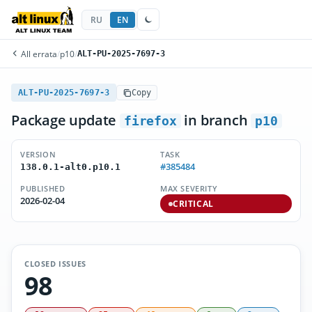
RU
EN
All errata
/
p10
/
ALT-PU-2025-7697-3
ALT-PU-2025-7697-3
Copy
Package update
in branch
firefox
p10
VERSION
TASK
#385484
138.0.1-alt0.p10.1
PUBLISHED
MAX SEVERITY
2026-02-04
CRITICAL
CLOSED ISSUES
98