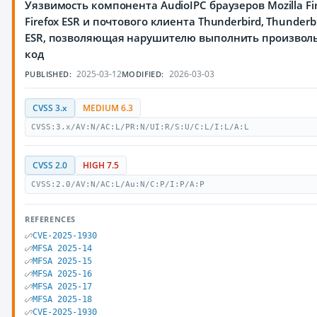
Уязвимость компонента AudioIPC браузеров Mozilla Fir
Firefox ESR и почтового клиента Thunderbird, Thunderb
ESR, позволяющая нарушителю выполнить произвол
код
2025-03-12
2026-03-03
PUBLISHED:
MODIFIED:
CVSS 3.x
MEDIUM 6.3
CVSS:3.x/AV:N/AC:L/PR:N/UI:R/S:U/C:L/I:L/A:L
CVSS 2.0
HIGH 7.5
CVSS:2.0/AV:N/AC:L/Au:N/C:P/I:P/A:P
REFERENCES
CVE-2025-1930
MFSA 2025-14
MFSA 2025-15
MFSA 2025-16
MFSA 2025-17
MFSA 2025-18
CVE-2025-1930