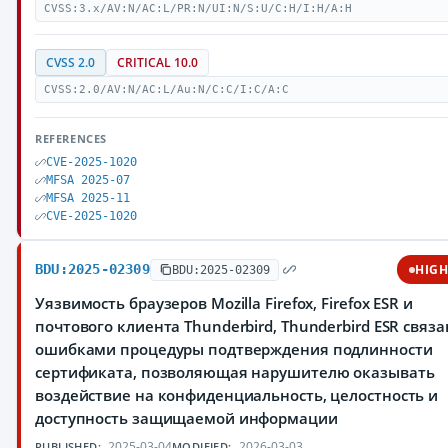
CVSS:3.x/AV:N/AC:L/PR:N/UI:N/S:U/C:H/I:H/A:H
CVSS 2.0
CRITICAL 10.0
CVSS:2.0/AV:N/AC:L/Au:N/C:C/I:C/A:C
REFERENCES
CVE-2025-1020
MFSA 2025-07
MFSA 2025-11
CVE-2025-1020
BDU:2025-02309
HIG
BDU:2025-02309
Уязвимость браузеров Mozilla Firefox, Firefox ESR и
почтового клиента Thunderbird, Thunderbird ESR связа
ошибками процедуры подтверждения подлинности
сертификата, позволяющая нарушителю оказывать
воздействие на конфиденциальность, целостность и
доступность защищаемой информации
2025-03-04
2026-03-03
PUBLISHED:
MODIFIED: