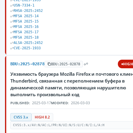
CVE-2025-1933
USN-7334-1
RHSA-2025:2452
MFSA 2025-14
MFSA 2025-15
MFSA 2025-16
MFSA 2025-17
MFSA 2025-18
ALSA-2025:2452
CVE-2025-1933
BDU:2025-02878
HIG
BDU:2025-02878
Уязвимость браузера Mozilla Firefox и почтового клие
Thunderbird, связанная с переполнением буфера в
динамической памяти, позволяющая нарушителю
выполнить произвольный код
2025-03-17
2026-03-03
PUBLISHED:
MODIFIED:
CVSS 3.x
HIGH 8.2
CVSS:3.x/AV:N/AC:L/PR:N/UI:N/S:U/C:N/I:L/A:H