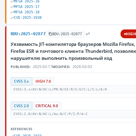
MFSA 2025-16
MFSA 2025-17
MFSA 2025-18
CVE-2025-1938
BDU:2025-02877
HIG
BDU:2025-02877
Уязвимость JIT-компилятора браузеров Mozilla Firefox,
Firefox ESR и почтового клиента Thunderbird, позвол
нарушителю выполнить произвольный код
2025-03-17
2026-03-03
PUBLISHED:
MODIFIED:
CVSS 3.x
HIGH 7.6
CVSS:3.x/AV:N/AC:L/PR:N/UI:R/S:U/C:L/I:L/A:H
CVSS 2.0
CRITICAL 9.0
CVSS:2.0/AV:N/AC:L/Au:N/C:P/I:P/A:C
REFERENCES