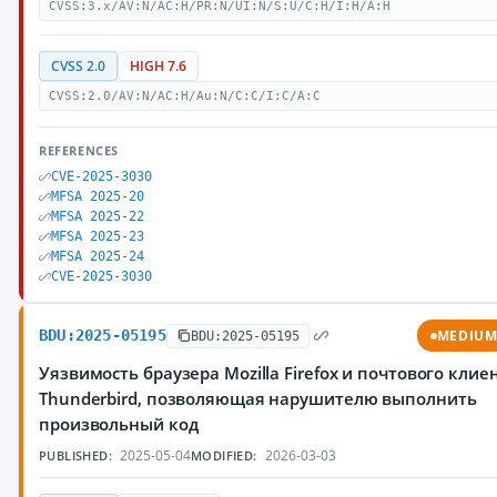
CVSS:3.x/AV:N/AC:H/PR:N/UI:N/S:U/C:H/I:H/A:H
CVSS 2.0
HIGH 7.6
CVSS:2.0/AV:N/AC:H/Au:N/C:C/I:C/A:C
REFERENCES
CVE-2025-3030
MFSA 2025-20
MFSA 2025-22
MFSA 2025-23
MFSA 2025-24
CVE-2025-3030
BDU:2025-05195
MEDIU
BDU:2025-05195
Уязвимость браузера Mozilla Firefox и почтового клие
Thunderbird, позволяющая нарушителю выполнить
произвольный код
2025-05-04
2026-03-03
PUBLISHED:
MODIFIED: