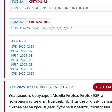
CVSS 3.x
CRITICAL 9.8
CVSS:3.x/AV:N/AC:L/PR:N/UI:N/S:U/C:H/I:H/A:H
CVSS 2.0
CRITICAL 10.0
CVSS:2.0/AV:N/AC:L/Au:N/C:C/I:C/A:C
REFERENCES
CVE-2025-1010
MFSA 2025-07
MFSA 2025-08
MFSA 2025-09
MFSA 2025-10
MFSA 2025-11
CVE-2025-1010
BDU:2025-02317
CRITICA
BDU:2025-02317
Уязвимость браузеров Mozilla Firefox, Firefox ESR и
почтового клиента Thunderbird, Thunderbird ESR, связ
с чтением за границами буфера в памяти, позволяю