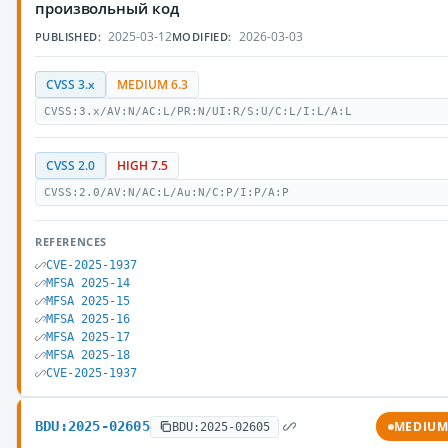
произвольный код
2025-03-12
2026-03-03
PUBLISHED:
MODIFIED:
CVSS 3.x
MEDIUM 6.3
CVSS:3.x/AV:N/AC:L/PR:N/UI:R/S:U/C:L/I:L/A:L
CVSS 2.0
HIGH 7.5
CVSS:2.0/AV:N/AC:L/Au:N/C:P/I:P/A:P
REFERENCES
CVE-2025-1937
MFSA 2025-14
MFSA 2025-15
MFSA 2025-16
MFSA 2025-17
MFSA 2025-18
CVE-2025-1937
BDU:2025-02605
MEDIU
BDU:2025-02605