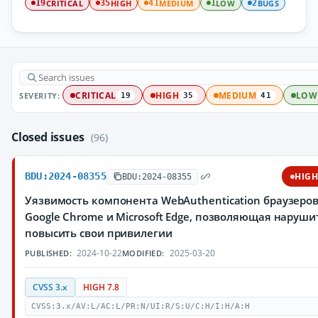
CRITICAL
HIGH
MEDIUM
LOW
BUGS
19
35
41
1
2
SEVERITY:
CRITICAL
HIGH
MEDIUM
LOW
19
35
41
Closed issues
(96)
BDU:2024-08355
HIG
BDU:2024-08355
Уязвимость компонента WebAuthentication браузеро
Google Chrome и Microsoft Edge, позволяющая наруш
повысить свои привилегии
2024-10-22
2025-03-20
PUBLISHED:
MODIFIED:
CVSS 3.x
HIGH 7.8
CVSS:3.x/AV:L/AC:L/PR:N/UI:R/S:U/C:H/I:H/A:H