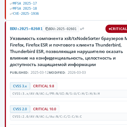
MFSA 2025-17
MFSA 2025-18
CVE-2025-1936
BDU:2025-02601
CRITICA
BDU:2025-02601
Уязвимость компонента xslt/txNodeSorter браузеров M
Firefox, Firefox ESR и почтового клиента Thunderbird,
Thunderbird ESR, позволяющая нарушителю оказать
влияние на конфиденциальность, целостность и
доступность защищаемой информации
2025-03-12
2026-03-03
PUBLISHED:
MODIFIED:
CVSS 3.x
CRITICAL 9.8
CVSS:3.x/AV:N/AC:L/PR:N/UI:N/S:U/C:H/I:H/A:H
CVSS 2.0
CRITICAL 10.0
CVSS:2.0/AV:N/AC:L/Au:N/C:C/I:C/A:C