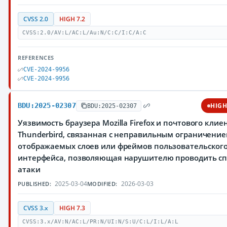
CVSS 2.0
HIGH 7.2
CVSS:2.0/AV:L/AC:L/Au:N/C:C/I:C/A:C
REFERENCES
CVE-2024-9956
CVE-2024-9956
BDU:2025-02307
HIG
BDU:2025-02307
Уязвимость браузера Mozilla Firefox и почтового клие
Thunderbird, связанная с неправильным ограничени
отображаемых слоев или фреймов пользовательског
интерфейса, позволяющая нарушителю проводить с
атаки
2025-03-04
2026-03-03
PUBLISHED:
MODIFIED:
CVSS 3.x
HIGH 7.3
CVSS:3.x/AV:N/AC:L/PR:N/UI:N/S:U/C:L/I:L/A:L