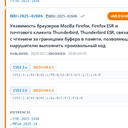
CVE-2025-1934
BDU:2025-02606
MEDIU
BDU:2025-02606
Уязвимость браузеров Mozilla Firefox, Firefox ESR и
почтового клиента Thunderbird, Thunderbird ESR, связ
с чтением за границами буфера в памяти, позволяю
нарушителю выполнить произвольный код
2025-03-12
2026-03-03
PUBLISHED:
MODIFIED:
CVSS 3.x
MEDIUM 6.5
CVSS:3.x/AV:N/AC:L/PR:N/UI:N/S:U/C:L/I:L/A:N
CVSS 2.0
MEDIUM 6.4
CVSS:2.0/AV:N/AC:L/Au:N/C:P/I:P/A:N
REFERENCES
CVE-2025-1938
MFSA 2025-14