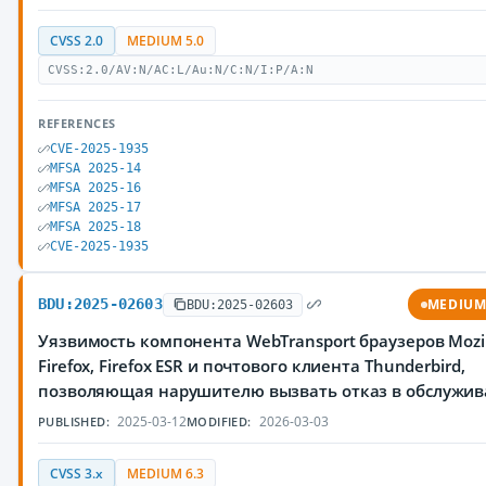
CVSS 2.0
MEDIUM 5.0
CVSS:2.0/AV:N/AC:L/Au:N/C:N/I:P/A:N
REFERENCES
CVE-2025-1935
MFSA 2025-14
MFSA 2025-16
MFSA 2025-17
MFSA 2025-18
CVE-2025-1935
BDU:2025-02603
MEDIU
BDU:2025-02603
Уязвимость компонента WebTransport браузеров Mozil
Firefox, Firefox ESR и почтового клиента Thunderbird,
позволяющая нарушителю вызвать отказ в обслужи
2025-03-12
2026-03-03
PUBLISHED:
MODIFIED:
CVSS 3.x
MEDIUM 6.3