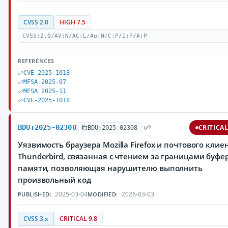
CVSS 2.0
HIGH 7.5
CVSS:2.0/AV:N/AC:L/Au:N/C:P/I:P/A:P
REFERENCES
CVE-2025-1018
MFSA 2025-07
MFSA 2025-11
CVE-2025-1018
BDU:2025-02308
CRITICA
BDU:2025-02308
Уязвимость браузера Mozilla Firefox и почтового клие
Thunderbird, связанная с чтением за границами буфе
памяти, позволяющая нарушителю выполнить
произвольный код
2025-03-04
2026-03-03
PUBLISHED:
MODIFIED:
CVSS 3.x
CRITICAL 9.8