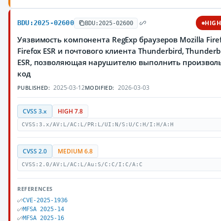
BDU:2025-02600
HIG
BDU:2025-02600
Уязвимость компонента RegExp браузеров Mozilla Firef
Firefox ESR и почтового клиента Thunderbird, Thunderb
ESR, позволяющая нарушителю выполнить произвол
код
2025-03-12
2026-03-03
PUBLISHED:
MODIFIED:
CVSS 3.x
HIGH 7.8
CVSS:3.x/AV:L/AC:L/PR:L/UI:N/S:U/C:H/I:H/A:H
CVSS 2.0
MEDIUM 6.8
CVSS:2.0/AV:L/AC:L/Au:S/C:C/I:C/A:C
REFERENCES
CVE-2025-1936
MFSA 2025-14
MFSA 2025-16