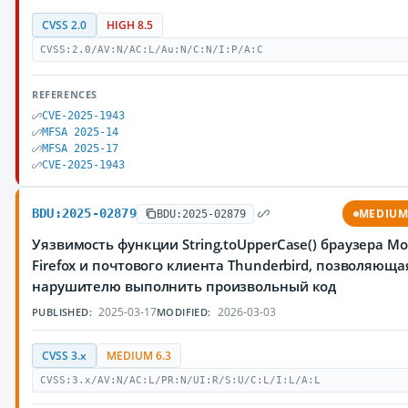
CVSS 2.0
HIGH 8.5
CVSS:2.0/AV:N/AC:L/Au:N/C:N/I:P/A:C
REFERENCES
CVE-2025-1943
MFSA 2025-14
MFSA 2025-17
CVE-2025-1943
BDU:2025-02879
MEDIU
BDU:2025-02879
Уязвимость функции String.toUpperCase() браузера Moz
Firefox и почтового клиента Thunderbird, позволяюща
нарушителю выполнить произвольный код
2025-03-17
2026-03-03
PUBLISHED:
MODIFIED:
CVSS 3.x
MEDIUM 6.3
CVSS:3.x/AV:N/AC:L/PR:N/UI:R/S:U/C:L/I:L/A:L