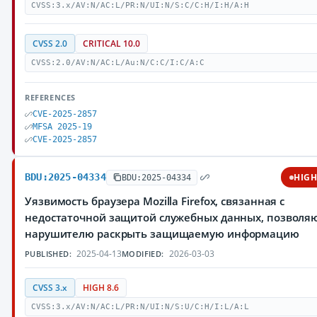
CVSS:3.x/AV:N/AC:L/PR:N/UI:N/S:C/C:H/I:H/A:H
CVSS 2.0
CRITICAL 10.0
CVSS:2.0/AV:N/AC:L/Au:N/C:C/I:C/A:C
REFERENCES
CVE-2025-2857
MFSA 2025-19
CVE-2025-2857
BDU:2025-04334
HIG
BDU:2025-04334
Уязвимость браузера Mozilla Firefox, связанная с
недостаточной защитой служебных данных, позвол
нарушителю раскрыть защищаемую информацию
2025-04-13
2026-03-03
PUBLISHED:
MODIFIED:
CVSS 3.x
HIGH 8.6
CVSS:3.x/AV:N/AC:L/PR:N/UI:N/S:U/C:H/I:L/A:L