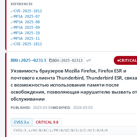
REFERENCES
CVE-2025-1012
MFSA 2025-07
MFSA 2025-08
MFSA 2025-09
MFSA 2025-10
MFSA 2025-11
CVE-2025-1012
BDU:2025-02313
CRITICA
BDU:2025-02313
Уязвимость браузеров Mozilla Firefox, Firefox ESR и
почтового клиента Thunderbird, Thunderbird ESR, связ
с возможностью использования памяти после
освобождения, позволяющая нарушителю вызвать от
обслуживании
2025-03-04
2026-03-03
PUBLISHED:
MODIFIED:
CVSS 3.x
CRITICAL 9.8
CVSS:3.x/AV:N/AC:L/PR:N/UI:N/S:U/C:H/I:H/A:H