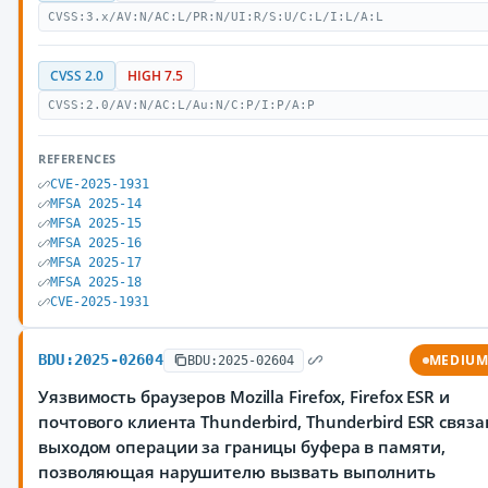
CVSS:3.x/AV:N/AC:L/PR:N/UI:R/S:U/C:L/I:L/A:L
CVSS 2.0
HIGH 7.5
CVSS:2.0/AV:N/AC:L/Au:N/C:P/I:P/A:P
REFERENCES
CVE-2025-1931
MFSA 2025-14
MFSA 2025-15
MFSA 2025-16
MFSA 2025-17
MFSA 2025-18
CVE-2025-1931
BDU:2025-02604
MEDIU
BDU:2025-02604
Уязвимость браузеров Mozilla Firefox, Firefox ESR и
почтового клиента Thunderbird, Thunderbird ESR связа
выходом операции за границы буфера в памяти,
позволяющая нарушителю вызвать выполнить