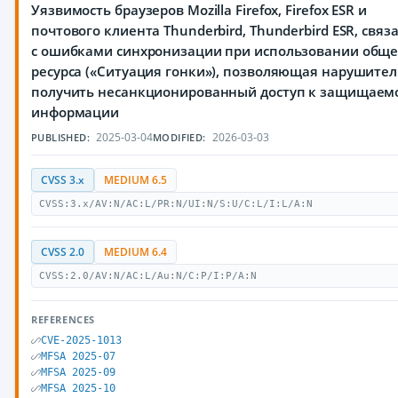
Уязвимость браузеров Mozilla Firefox, Firefox ESR и
почтового клиента Thunderbird, Thunderbird ESR, связ
с ошибками синхронизации при использовании обще
ресурса («Ситуация гонки»), позволяющая нарушите
получить несанкционированный доступ к защищаем
информации
2025-03-04
2026-03-03
PUBLISHED:
MODIFIED:
CVSS 3.x
MEDIUM 6.5
CVSS:3.x/AV:N/AC:L/PR:N/UI:N/S:U/C:L/I:L/A:N
CVSS 2.0
MEDIUM 6.4
CVSS:2.0/AV:N/AC:L/Au:N/C:P/I:P/A:N
REFERENCES
CVE-2025-1013
MFSA 2025-07
MFSA 2025-09
MFSA 2025-10