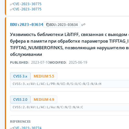
CVE-2023-30775
CVE-2023-30775
BDU:2023-03634
BDU:2023-03634
Уязвимость библиотеки LibTIFF, связанная с выходом
буфера в памяти при обработке параметров TIFFTAG
TIFFTAG_NUMBEROFINKS, позволяющая нарушителю вы
обслуживании
2023-07-10
2025-06-19
PUBLISHED:
MODIFIED:
CVSS 3.x
MEDIUM 5.5
CVSS:3.x/AV:L/AC:L/PR:N/UI:R/S:U/C:N/I:N/A:H
CVSS 2.0
MEDIUM 4.9
CVSS:2.0/AV:L/AC:L/Au:N/C:N/I:N/A:C
REFERENCES
CVE-2023-30774