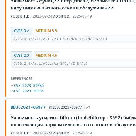
Уязвимость функции tiffcp (tiffcp.c) библиотеки LibTI
нарушителю вызвать отказ в обслуживании
2023-09-24
2025-06-19
PUBLISHED:
MODIFIED:
CVSS 3.x
MEDIUM 5.5
CVSS:3.x/AV:L/AC:L/PR:L/UI:N/S:U/C:N/I:N/A:H
CVSS 2.0
MEDIUM 4.6
CVSS:2.0/AV:L/AC:L/Au:S/C:N/I:N/A:C
REFERENCES
CVE-2023-30086
CVE-2023-30086
BDU:2023-05977
BDU:2023-05977
Уязвимость утилиты tiffcrop (tools/tiffcrop.c:3592) библ
позволяющая нарушителю вызвать отказ в обслужи
2023-09-24
2025-06-19
PUBLISHED:
MODIFIED: