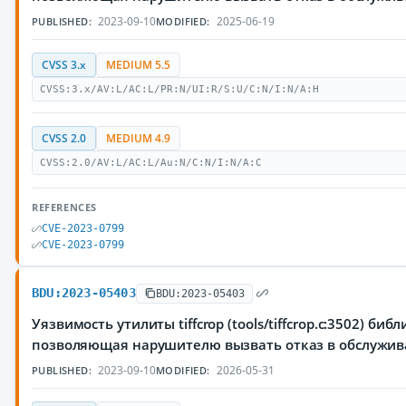
2023-09-10
2025-06-19
PUBLISHED:
MODIFIED:
CVSS 3.x
MEDIUM 5.5
CVSS:3.x/AV:L/AC:L/PR:N/UI:R/S:U/C:N/I:N/A:H
CVSS 2.0
MEDIUM 4.9
CVSS:2.0/AV:L/AC:L/Au:N/C:N/I:N/A:C
REFERENCES
CVE-2023-0799
CVE-2023-0799
BDU:2023-05403
BDU:2023-05403
Уязвимость утилиты tiffcrop (tools/tiffcrop.c:3502) библи
позволяющая нарушителю вызвать отказ в обслужи
2023-09-10
2026-05-31
PUBLISHED:
MODIFIED: