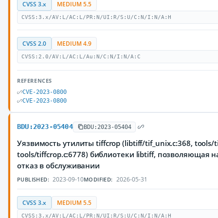
CVSS 3.x
MEDIUM 5.5
CVSS:3.x/AV:L/AC:L/PR:N/UI:R/S:U/C:N/I:N/A:H
CVSS 2.0
MEDIUM 4.9
CVSS:2.0/AV:L/AC:L/Au:N/C:N/I:N/A:C
REFERENCES
CVE-2023-0800
CVE-2023-0800
BDU:2023-05404
BDU:2023-05404
Уязвимость утилиты tiffcrop (libtiff/tif_unix.c:368, tools/t
tools/tiffcrop.c:6778) библиотеки libtiff, позволяюща
отказ в обслуживании
2023-09-10
2026-05-31
PUBLISHED:
MODIFIED:
CVSS 3.x
MEDIUM 5.5
CVSS:3.x/AV:L/AC:L/PR:N/UI:R/S:U/C:N/I:N/A:H