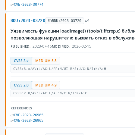
CVE-2023-30774
BDU:2023-03720
BDU:2023-03720
Уязвимость функции loadImage() (tools/tiffcrop.c) библи
позволяющая нарушителю вызвать отказ в обслужи
2023-07-16
2026-02-15
PUBLISHED:
MODIFIED:
CVSS 3.x
MEDIUM 5.5
CVSS:3.x/AV:L/AC:L/PR:N/UI:R/S:U/C:N/I:N/A:H
CVSS 2.0
MEDIUM 4.9
CVSS:2.0/AV:L/AC:L/Au:N/C:N/I:N/A:C
REFERENCES
CVE-2023-26965
CVE-2023-26965