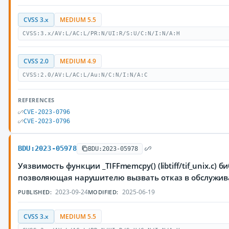
CVSS 3.x
MEDIUM 5.5
CVSS:3.x/AV:L/AC:L/PR:N/UI:R/S:U/C:N/I:N/A:H
CVSS 2.0
MEDIUM 4.9
CVSS:2.0/AV:L/AC:L/Au:N/C:N/I:N/A:C
REFERENCES
CVE-2023-0796
CVE-2023-0796
BDU:2023-05978
BDU:2023-05978
Уязвимость функции _TIFFmemcpy() (libtiff/tif_unix.c) б
позволяющая нарушителю вызвать отказ в обслужи
2023-09-24
2025-06-19
PUBLISHED:
MODIFIED:
CVSS 3.x
MEDIUM 5.5