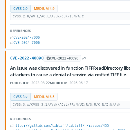
CVSS 2.0
MEDIUM 4.9
CVSS:2.0/AV:L/AC:L/Au:N/C:N/I:N/A:C
REFERENCES
CVE-2024-7006
CVE-2024-7006
CVE-2022-40090
CVE-2022-40090
An issue was discovered in function TIFFReadDirectory libti
attackers to cause a denial of service via crafted TIFF file.
2023-08-22
2026-06-17
PUBLISHED:
MODIFIED:
CVSS 3.x
MEDIUM 6.5
CVSS:3.x/CVSS:3.1/AV:N/AC:L/PR:N/UI:R/S:U/C:N/I:N/A:H
REFERENCES
https://gitlab.com/libtiff/libtiff/-/issues/455