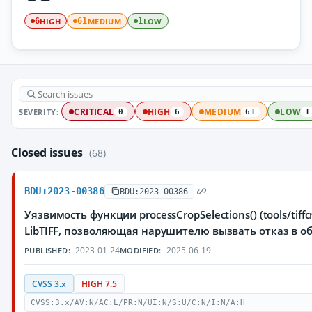
HIGH
MEDIUM
LOW
6
61
1
SEVERITY:
CRITICAL
HIGH
MEDIUM
LOW
0
6
61
1
Closed issues
(68)
BDU:2023-00386
BDU:2023-00386
Уязвимость функции processCropSelections() (tools/tiff
LibTIFF, позволяющая нарушителю вызвать отказ в 
2023-01-24
2025-06-19
PUBLISHED:
MODIFIED:
CVSS 3.x
HIGH 7.5
CVSS:3.x/AV:N/AC:L/PR:N/UI:N/S:U/C:N/I:N/A:H