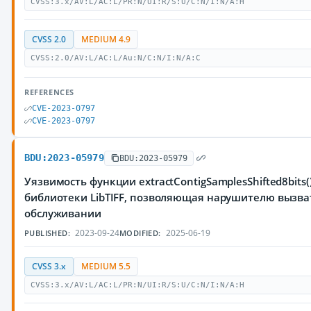
CVSS:3.x/AV:L/AC:L/PR:N/UI:R/S:U/C:N/I:N/A:H
CVSS 2.0
MEDIUM 4.9
CVSS:2.0/AV:L/AC:L/Au:N/C:N/I:N/A:C
REFERENCES
CVE-2023-0797
CVE-2023-0797
BDU:2023-05979
BDU:2023-05979
Уязвимость функции extractContigSamplesShifted8bits() (t
библиотеки LibTIFF, позволяющая нарушителю вызват
обслуживании
2023-09-24
2025-06-19
PUBLISHED:
MODIFIED:
CVSS 3.x
MEDIUM 5.5
CVSS:3.x/AV:L/AC:L/PR:N/UI:R/S:U/C:N/I:N/A:H