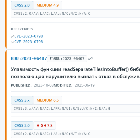
CVSS 2.0
MEDIUM 4.9
CVSS:2.0/AV:L/AC:L/Au:N/C:N/I:N/A:C
REFERENCES
CVE-2023-0798
CVE-2023-0798
BDU:2023-06407
BDU:2023-06407
Уязвимость функции readSeparateTilesIntoBuffer() библ
позволяющая нарушителю вызвать отказ в обслужи
2023-10-08
2025-06-19
PUBLISHED:
MODIFIED:
CVSS 3.x
MEDIUM 6.5
CVSS:3.x/AV:N/AC:L/PR:N/UI:R/S:U/C:N/I:N/A:H
CVSS 2.0
HIGH 7.8
CVSS:2.0/AV:N/AC:L/Au:N/C:N/I:N/A:C