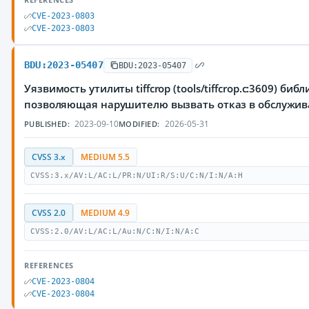
CVE-2023-0803
CVE-2023-0803
BDU:2023-05407
BDU:2023-05407
Уязвимость утилиты tiffcrop (tools/tiffcrop.c:3609) библи
позволяющая нарушителю вызвать отказ в обслужи
2023-09-10
2026-05-31
PUBLISHED:
MODIFIED:
CVSS 3.x
MEDIUM 5.5
CVSS:3.x/AV:L/AC:L/PR:N/UI:R/S:U/C:N/I:N/A:H
CVSS 2.0
MEDIUM 4.9
CVSS:2.0/AV:L/AC:L/Au:N/C:N/I:N/A:C
REFERENCES
CVE-2023-0804
CVE-2023-0804