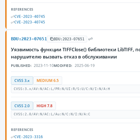
REFERENCES
CVE-2023-40745
CVE-2023-40745
BDU:2023-07651
BDU:2023-07651
Уязвимость функции TIFFClose() библиотеки LibTIFF,
нарушителю вызвать отказ в обслуживании
2023-11-10
2025-06-19
PUBLISHED:
MODIFIED:
CVSS 3.x
MEDIUM 6.5
CVSS:3.x/AV:N/AC:L/PR:N/UI:R/S:U/C:N/I:N/A:H
CVSS 2.0
HIGH 7.8
CVSS:2.0/AV:N/AC:L/Au:N/C:N/I:N/A:C
REFERENCES
CVE-2023-3316