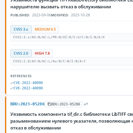
нарушителю вызвать отказ в обслуживании
2023-09-06
2025-10-28
PUBLISHED:
MODIFIED:
CVSS 3.x
MEDIUM 6.5
CVSS:3.x/AV:N/AC:L/PR:N/UI:R/S:U/C:N/I:N/A:H
CVSS 2.0
HIGH 7.8
CVSS:2.0/AV:N/AC:L/Au:N/C:N/I:N/A:C
REFERENCES
CVE-2022-40090
CVE-2022-40090
BDU:2023-05286
BDU:2023-05286
Уязвимость компонента tif_dir.c библиотеки LibTIFF с
разыменованием нулевого указателя, позволяющая
отказ в обслуживании