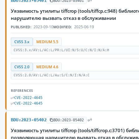
BDU:2023-05401
BDU:2023-05401
Уязвимость утилиты tiffcrop (tools/tiffcp.c:948) библио
нарушителю вызвать отказ в обслуживании
2023-09-10
2025-06-19
PUBLISHED:
MODIFIED:
CVSS 3.x
MEDIUM 5.5
CVSS:3.x/AV:L/AC:L/PR:L/UI:N/S:U/C:N/I:N/A:H
CVSS 2.0
MEDIUM 4.6
CVSS:2.0/AV:L/AC:L/Au:S/C:N/I:N/A:C
REFERENCES
CVE-2022-4645
CVE-2022-4645
BDU:2023-05402
BDU:2023-05402
Уязвимость утилиты tiffcrop (tools/tiffcrop.c:3701) библи
позволяющая нарушителю вызвать отказ в обслужи