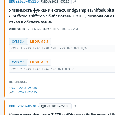
BDU:2023-05116
BDU:2023-05116
Уязвимость функции extractContigSamplesShifted8bits
/libtiff/tools/tiffcrop.c библиотеки LibTIFF, позволя
отказ в обслуживании
2023-09-03
2025-06-19
PUBLISHED:
MODIFIED:
CVSS 3.x
MEDIUM 5.5
CVSS:3.x/AV:L/AC:L/PR:N/UI:R/S:U/C:N/I:N/A:H
CVSS 2.0
MEDIUM 4.9
CVSS:2.0/AV:L/AC:L/Au:N/C:N/I:N/A:C
REFERENCES
CVE-2023-25435
CVE-2023-25435
BDU:2023-05285
BDU:2023-05285
Уязвимость функции TIFFReadDirectory библиотеки Li