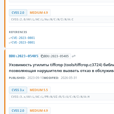
CVSS 2.0
MEDIUM 4.9
CVSS:2.0/AV:L/AC:L/Au:N/C:N/I:N/A:C
REFERENCES
CVE-2023-0801
CVE-2023-0801
BDU:2023-05405
BDU:2023-05405
Уязвимость утилиты tiffcrop (tools/tiffcrop.c:3724) библио
позволяющая нарушителю вызвать отказ в обслужи
2023-09-10
2026-05-31
PUBLISHED:
MODIFIED:
CVSS 3.x
MEDIUM 5.5
CVSS:3.x/AV:L/AC:L/PR:N/UI:R/S:U/C:N/I:N/A:H
CVSS 2.0
MEDIUM 4.9