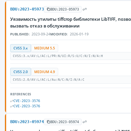
BDU:2023-05973
BDU:2023-05973
Уязвимость утилиты tiffcrop библиотеки LibTIFF, по
вызвать отказ в обслуживании
2023-09-24
2026-01-19
PUBLISHED:
MODIFIED:
CVSS 3.x
MEDIUM 5.5
CVSS:3.x/AV:L/AC:L/PR:N/UI:R/S:U/C:N/I:N/A:H
CVSS 2.0
MEDIUM 4.9
CVSS:2.0/AV:L/AC:L/Au:N/C:N/I:N/A:C
REFERENCES
CVE-2023-3576
CVE-2023-3576
BDU:2023-05974
BDU:2023-05974