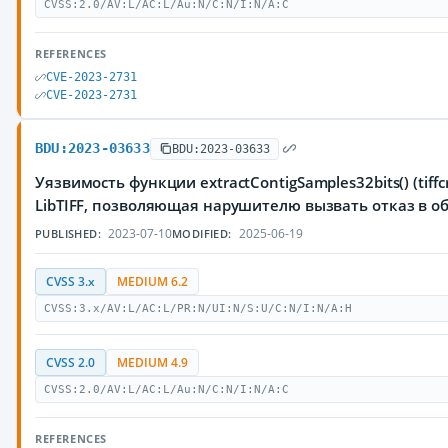
CVSS:2.0/AV:L/AC:L/Au:N/C:N/I:N/A:C
REFERENCES
CVE-2023-2731
CVE-2023-2731
BDU:2023-03633
BDU:2023-03633
Уязвимость функции extractContigSamples32bits() (tiff
LibTIFF, позволяющая нарушителю вызвать отказ в 
2023-07-10
2025-06-19
PUBLISHED:
MODIFIED:
CVSS 3.x
MEDIUM 6.2
CVSS:3.x/AV:L/AC:L/PR:N/UI:N/S:U/C:N/I:N/A:H
CVSS 2.0
MEDIUM 4.9
CVSS:2.0/AV:L/AC:L/Au:N/C:N/I:N/A:C
REFERENCES