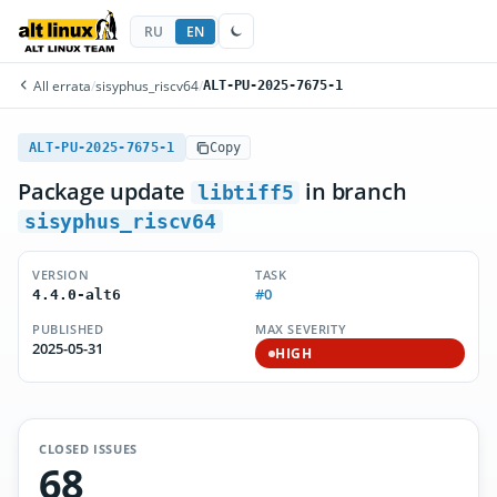
RU
EN
All errata
/
sisyphus_riscv64
/
ALT-PU-2025-7675-1
ALT-PU-2025-7675-1
Copy
Package update
in branch
libtiff5
sisyphus_riscv64
VERSION
TASK
#0
4.4.0-alt6
PUBLISHED
MAX SEVERITY
2025-05-31
HIGH
CLOSED ISSUES
68