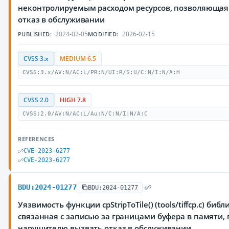
неконтролируемым расходом ресурсов, позволяюща
отказ в обслуживании
2024-02-05
2026-02-15
PUBLISHED:
MODIFIED:
CVSS 3.x
MEDIUM 6.5
CVSS:3.x/AV:N/AC:L/PR:N/UI:R/S:U/C:N/I:N/A:H
CVSS 2.0
HIGH 7.8
CVSS:2.0/AV:N/AC:L/Au:N/C:N/I:N/A:C
REFERENCES
CVE-2023-6277
CVE-2023-6277
BDU:2024-01277
BDU:2024-01277
Уязвимость функции cpStripToTile() (tools/tiffcp.c) библ
связанная с записью за границами буфера в памяти
нарушителю вызвать отказ в обслуживании