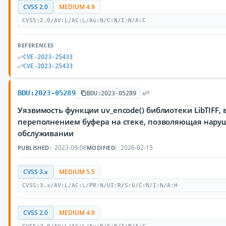
CVSS 2.0
MEDIUM 4.9
CVSS:2.0/AV:L/AC:L/Au:N/C:N/I:N/A:C
REFERENCES
CVE-2023-25433
CVE-2023-25433
BDU:2023-05289
BDU:2023-05289
Уязвимость функции uv_encode() библиотеки LibTIFF,
переполнением буфера на стеке, позволяющая наруш
обслуживании
2023-09-06
2026-02-15
PUBLISHED:
MODIFIED:
CVSS 3.x
MEDIUM 5.5
CVSS:3.x/AV:L/AC:L/PR:N/UI:R/S:U/C:N/I:N/A:H
CVSS 2.0
MEDIUM 4.9