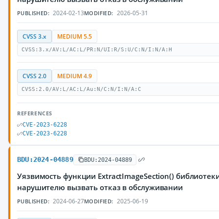
2024-02-13
2026-05-31
PUBLISHED:
MODIFIED:
CVSS 3.x
MEDIUM 5.5
CVSS:3.x/AV:L/AC:L/PR:N/UI:R/S:U/C:N/I:N/A:H
CVSS 2.0
MEDIUM 4.9
CVSS:2.0/AV:L/AC:L/Au:N/C:N/I:N/A:C
REFERENCES
CVE-2023-6228
CVE-2023-6228
BDU:2024-04889
BDU:2024-04889
Уязвимость функции ExtractImageSection() библиотек
нарушителю вызвать отказ в обслуживании
2024-06-27
2025-06-19
PUBLISHED:
MODIFIED: