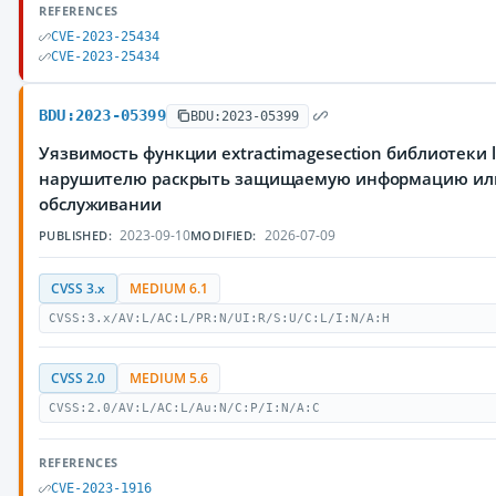
REFERENCES
CVE-2023-25434
CVE-2023-25434
BDU:2023-05399
BDU:2023-05399
Уязвимость функции extractimagesection библиотеки l
нарушителю раскрыть защищаемую информацию или 
обслуживании
2023-09-10
2026-07-09
PUBLISHED:
MODIFIED:
CVSS 3.x
MEDIUM 6.1
CVSS:3.x/AV:L/AC:L/PR:N/UI:R/S:U/C:L/I:N/A:H
CVSS 2.0
MEDIUM 5.6
CVSS:2.0/AV:L/AC:L/Au:N/C:P/I:N/A:C
REFERENCES
CVE-2023-1916