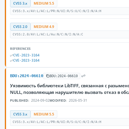
CVSS 3.x
MEDIUM 5.5
CVSS:3.x/AV:L/AC:L/PR:N/UI:R/S:U/C:N/I:N/A:H
CVSS 2.0
MEDIUM 4.9
CVSS:2.0/AV:L/AC:L/Au:N/C:N/I:N/A:C
REFERENCES
CVE-2023-3164
CVE-2023-3164
BDU:2024-06610
BDU:2024-06610
Уязвимость библиотеки LibTIFF, связанная с разыме
NULL, позволяющая нарушителю вызвать отказ в об
2024-09-02
2026-05-31
PUBLISHED:
MODIFIED:
CVSS 3.x
MEDIUM 5.5
CVSS:3.x/AV:L/AC:L/PR:N/UI:R/S:U/C:N/I:N/A:H