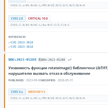
CVSS:3.x/AV:N/AC:L/PR:N/UI:R/S:U/C:N/I:N/A:H
CVSS 2.0
CRITICAL 10.0
CVSS:2.0/AV:N/AC:L/Au:N/C:C/I:C/A:C
REFERENCES
CVE-2023-3618
CVE-2023-3618
BDU:2023-05288
BDU:2023-05288
Уязвимость функции rotateimage() библиотеки LibTIFF
нарушителю вызвать отказ в обслуживании
2023-09-06
2026-05-31
PUBLISHED:
MODIFIED:
CVSS 3.x
MEDIUM 5.5
CVSS:3.x/AV:L/AC:L/PR:N/UI:R/S:U/C:N/I:N/A:H