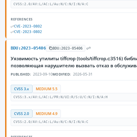
CVSS:2.0/AV:L/AC:L/Au:N/C:N/I:N/A:C
REFERENCES
CVE-2023-0802
CVE-2023-0802
BDU:2023-05406
BDU:2023-05406
Уязвимость утилиты tiffcrop (tools/tiffcrop.c:3516) библи
позволяющая нарушителю вызвать отказ в обслужи
2023-09-10
2026-05-31
PUBLISHED:
MODIFIED:
CVSS 3.x
MEDIUM 5.5
CVSS:3.x/AV:L/AC:L/PR:N/UI:R/S:U/C:N/I:N/A:H
CVSS 2.0
MEDIUM 4.9
CVSS:2.0/AV:L/AC:L/Au:N/C:N/I:N/A:C
REFERENCES