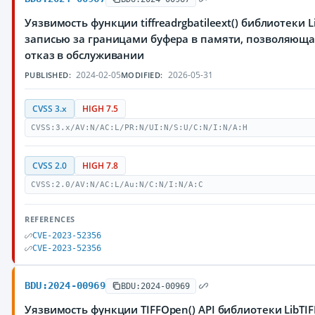
Уязвимость функции tiffreadrgbatileext() библиотеки Li
записью за границами буфера в памяти, позволяющ
отказ в обслуживании
2024-02-05
2026-05-31
PUBLISHED:
MODIFIED:
CVSS 3.x
HIGH 7.5
CVSS:3.x/AV:N/AC:L/PR:N/UI:N/S:U/C:N/I:N/A:H
CVSS 2.0
HIGH 7.8
CVSS:2.0/AV:N/AC:L/Au:N/C:N/I:N/A:C
REFERENCES
CVE-2023-52356
CVE-2023-52356
BDU:2024-00969
BDU:2024-00969
Уязвимость функции TIFFOpen() API библиотеки LibTIF