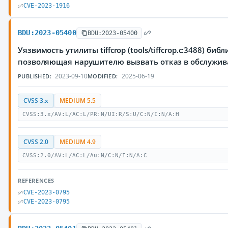
CVE-2023-1916
BDU:2023-05400
BDU:2023-05400
Уязвимость утилиты tiffcrop (tools/tiffcrop.c:3488) библи
позволяющая нарушителю вызвать отказ в обслужи
2023-09-10
2025-06-19
PUBLISHED:
MODIFIED:
CVSS 3.x
MEDIUM 5.5
CVSS:3.x/AV:L/AC:L/PR:N/UI:R/S:U/C:N/I:N/A:H
CVSS 2.0
MEDIUM 4.9
CVSS:2.0/AV:L/AC:L/Au:N/C:N/I:N/A:C
REFERENCES
CVE-2023-0795
CVE-2023-0795