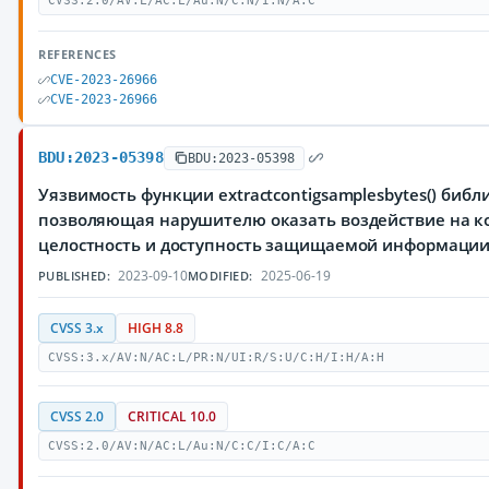
CVSS:2.0/AV:L/AC:L/Au:N/C:N/I:N/A:C
REFERENCES
CVE-2023-26966
CVE-2023-26966
BDU:2023-05398
BDU:2023-05398
Уязвимость функции extractcontigsamplesbytes() библиот
позволяющая нарушителю оказать воздействие на к
целостность и доступность защищаемой информаци
2023-09-10
2025-06-19
PUBLISHED:
MODIFIED:
CVSS 3.x
HIGH 8.8
CVSS:3.x/AV:N/AC:L/PR:N/UI:R/S:U/C:H/I:H/A:H
CVSS 2.0
CRITICAL 10.0
CVSS:2.0/AV:N/AC:L/Au:N/C:C/I:C/A:C