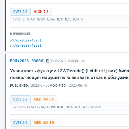
CVSS 2.0
HIGH 7.8
CVSS:2.0/AV:N/AC:L/Au:N/C:N/I:N/A:C
REFERENCES
CVE-2022-48281
CVE-2022-48281
BDU:2023-03608
BDU:2023-03608
Уязвимость функции LZWDecode() (libtiff /tif_lzw.c) биб
позволяющая нарушителю вызвать отказ в обслужи
2023-07-09
2025-06-19
PUBLISHED:
MODIFIED:
CVSS 3.x
MEDIUM 5.5
CVSS:3.x/AV:L/AC:L/PR:N/UI:R/S:U/C:N/I:N/A:H
CVSS 2.0
MEDIUM 4.9