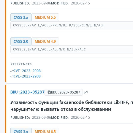
2023-09-06
2026-02-15
PUBLISHED:
MODIFIED:
CVSS 3.x
MEDIUM 5.5
CVSS:3.x/AV:L/AC:L/PR:N/UI:R/S:U/C:N/I:N/A:H
CVSS 2.0
MEDIUM 4.9
CVSS:2.0/AV:L/AC:L/Au:N/C:N/I:N/A:C
REFERENCES
CVE-2023-2908
CVE-2023-2908
BDU:2023-05287
BDU:2023-05287
Уязвимость функции fax3encode библиотеки LibTIFF,
нарушителю вызвать отказ в обслуживании
2023-09-06
2026-02-15
PUBLISHED:
MODIFIED:
CVSS 3.x
MEDIUM 6.5