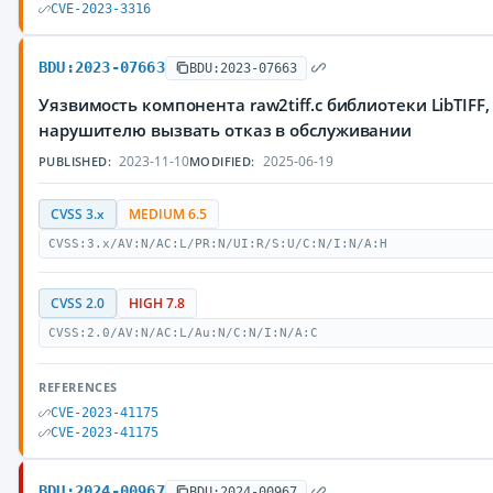
CVE-2023-3316
BDU:2023-07663
BDU:2023-07663
Уязвимость компонента raw2tiff.c библиотеки LibTIF
нарушителю вызвать отказ в обслуживании
2023-11-10
2025-06-19
PUBLISHED:
MODIFIED:
CVSS 3.x
MEDIUM 6.5
CVSS:3.x/AV:N/AC:L/PR:N/UI:R/S:U/C:N/I:N/A:H
CVSS 2.0
HIGH 7.8
CVSS:2.0/AV:N/AC:L/Au:N/C:N/I:N/A:C
REFERENCES
CVE-2023-41175
CVE-2023-41175
BDU:2024-00967
BDU:2024-00967