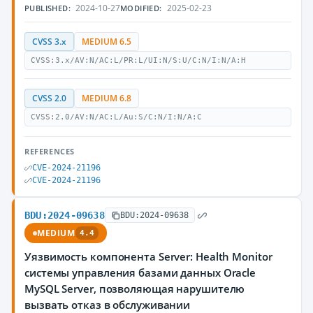
2024-10-27
2025-02-23
PUBLISHED:
MODIFIED:
CVSS 3.x
MEDIUM 6.5
CVSS:3.x/AV:N/AC:L/PR:L/UI:N/S:U/C:N/I:N/A:H
CVSS 2.0
MEDIUM 6.8
CVSS:2.0/AV:N/AC:L/Au:S/C:N/I:N/A:C
REFERENCES
CVE-2024-21196
CVE-2024-21196
BDU:2024-09638
BDU:2024-09638
MEDIUM
4.4
Уязвимость компонента Server: Health Monitor
системы управления базами данных Oracle
MySQL Server, позволяющая нарушителю
вызвать отказ в обслуживании