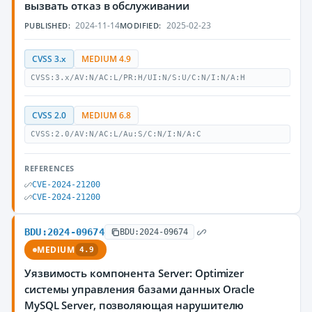
вызвать отказ в обслуживании
2024-11-14
2025-02-23
PUBLISHED:
MODIFIED:
CVSS 3.x
MEDIUM 4.9
CVSS:3.x/AV:N/AC:L/PR:H/UI:N/S:U/C:N/I:N/A:H
CVSS 2.0
MEDIUM 6.8
CVSS:2.0/AV:N/AC:L/Au:S/C:N/I:N/A:C
REFERENCES
CVE-2024-21200
CVE-2024-21200
BDU:2024-09674
BDU:2024-09674
MEDIUM
4.9
Уязвимость компонента Server: Optimizer
системы управления базами данных Oracle
MySQL Server, позволяющая нарушителю