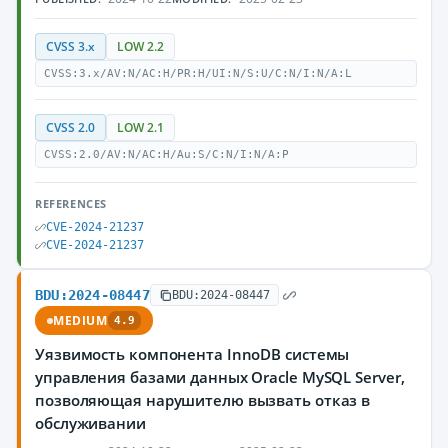
CVSS 3.x
LOW 2.2
CVSS:3.x/AV:N/AC:H/PR:H/UI:N/S:U/C:N/I:N/A:L
CVSS 2.0
LOW 2.1
CVSS:2.0/AV:N/AC:H/Au:S/C:N/I:N/A:P
REFERENCES
CVE-2024-21237
CVE-2024-21237
BDU:2024-08447
BDU:2024-08447
MEDIUM
4.9
Уязвимость компонента InnoDB системы
управления базами данных Oracle MySQL Server,
позволяющая нарушителю вызвать отказ в
обслуживании