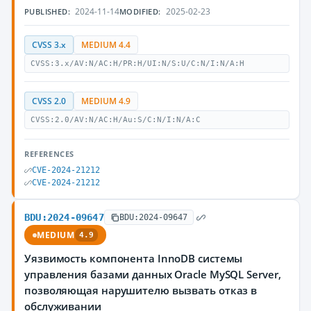
2024-11-14
2025-02-23
PUBLISHED:
MODIFIED:
CVSS 3.x
MEDIUM 4.4
CVSS:3.x/AV:N/AC:H/PR:H/UI:N/S:U/C:N/I:N/A:H
CVSS 2.0
MEDIUM 4.9
CVSS:2.0/AV:N/AC:H/Au:S/C:N/I:N/A:C
REFERENCES
CVE-2024-21212
CVE-2024-21212
BDU:2024-09647
BDU:2024-09647
MEDIUM
4.9
Уязвимость компонента InnoDB системы
управления базами данных Oracle MySQL Server,
позволяющая нарушителю вызвать отказ в
обслуживании