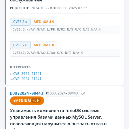
2024-10-22
2025-02-23
PUBLISHED:
MODIFIED:
CVSS 3.x
MEDIUM 4.9
CVSS:3.x/AV:N/AC:L/PR:H/UI:N/S:U/C:N/I:N/A:H
CVSS 2.0
MEDIUM 6.8
CVSS:2.0/AV:N/AC:L/Au:S/C:N/I:N/A:C
REFERENCES
CVE-2024-21241
CVE-2024-21241
BDU:2024-08443
BDU:2024-08443
MEDIUM
4.9
Уязвимость компонента InnoDB системы
управления базами данных MySQL Server,
позволяющая нарушителю вызвать отказ в