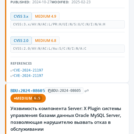
2024-10-27
2025-02-23
PUBLISHED:
MODIFIED:
CVSS 3.x
MEDIUM 4.9
CVSS:3.x/AV:N/AC:L/PR:H/UI:N/S:U/C:N/I:N/A:H
CVSS 2.0
MEDIUM 6.8
CVSS:2.0/AV:N/AC:L/Au:S/C:N/I:N/A:C
REFERENCES
CVE-2024-21197
CVE-2024-21197
BDU:2024-08605
BDU:2024-08605
MEDIUM
6.5
Уязвимость компонента Server: X Plugin системы
управления базами данных Oracle MySQL Server,
позволяющая нарушителю вызвать отказ в
обслуживании