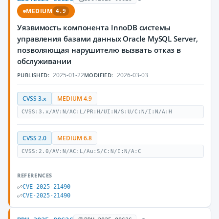
MEDIUM
4.9
Уязвимость компонента InnoDB системы
управления базами данных Oracle MySQL Server,
позволяющая нарушителю вызвать отказ в
обслуживании
2025-01-22
2026-03-03
PUBLISHED:
MODIFIED:
CVSS 3.x
MEDIUM 4.9
CVSS:3.x/AV:N/AC:L/PR:H/UI:N/S:U/C:N/I:N/A:H
CVSS 2.0
MEDIUM 6.8
CVSS:2.0/AV:N/AC:L/Au:S/C:N/I:N/A:C
REFERENCES
CVE-2025-21490
CVE-2025-21490