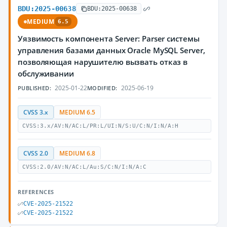
BDU:2025-00638
BDU:2025-00638
MEDIUM
6.5
Уязвимость компонента Server: Parser системы
управления базами данных Oracle MySQL Server,
позволяющая нарушителю вызвать отказ в
обслуживании
2025-01-22
2025-06-19
PUBLISHED:
MODIFIED:
CVSS 3.x
MEDIUM 6.5
CVSS:3.x/AV:N/AC:L/PR:L/UI:N/S:U/C:N/I:N/A:H
CVSS 2.0
MEDIUM 6.8
CVSS:2.0/AV:N/AC:L/Au:S/C:N/I:N/A:C
REFERENCES
CVE-2025-21522
CVE-2025-21522