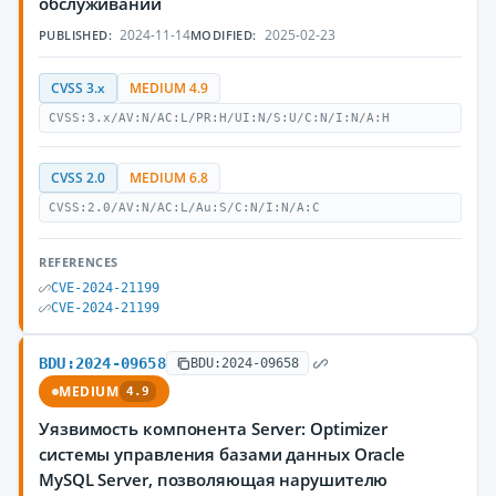
обслуживании
2024-11-14
2025-02-23
PUBLISHED:
MODIFIED:
CVSS 3.x
MEDIUM 4.9
CVSS:3.x/AV:N/AC:L/PR:H/UI:N/S:U/C:N/I:N/A:H
CVSS 2.0
MEDIUM 6.8
CVSS:2.0/AV:N/AC:L/Au:S/C:N/I:N/A:C
REFERENCES
CVE-2024-21199
CVE-2024-21199
BDU:2024-09658
BDU:2024-09658
MEDIUM
4.9
Уязвимость компонента Server: Optimizer
системы управления базами данных Oracle
MySQL Server, позволяющая нарушителю