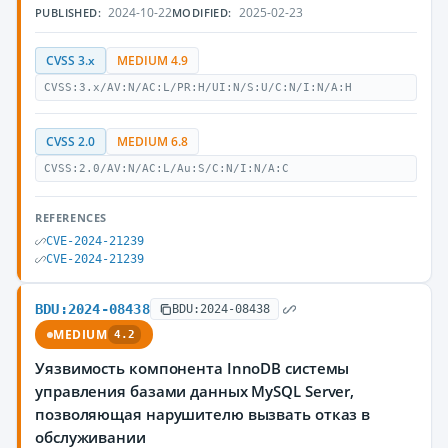
2024-10-22
2025-02-23
PUBLISHED:
MODIFIED:
CVSS 3.x
MEDIUM 4.9
CVSS:3.x/AV:N/AC:L/PR:H/UI:N/S:U/C:N/I:N/A:H
CVSS 2.0
MEDIUM 6.8
CVSS:2.0/AV:N/AC:L/Au:S/C:N/I:N/A:C
REFERENCES
CVE-2024-21239
CVE-2024-21239
BDU:2024-08438
BDU:2024-08438
MEDIUM
4.2
Уязвимость компонента InnoDB системы
управления базами данных MySQL Server,
позволяющая нарушителю вызвать отказ в
обслуживании