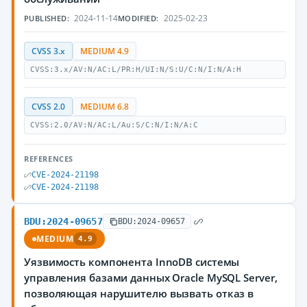
2024-11-14
2025-02-23
PUBLISHED:
MODIFIED:
CVSS 3.x
MEDIUM 4.9
CVSS:3.x/AV:N/AC:L/PR:H/UI:N/S:U/C:N/I:N/A:H
CVSS 2.0
MEDIUM 6.8
CVSS:2.0/AV:N/AC:L/Au:S/C:N/I:N/A:C
REFERENCES
CVE-2024-21198
CVE-2024-21198
BDU:2024-09657
BDU:2024-09657
MEDIUM
4.9
Уязвимость компонента InnoDB системы
управления базами данных Oracle MySQL Server,
позволяющая нарушителю вызвать отказ в