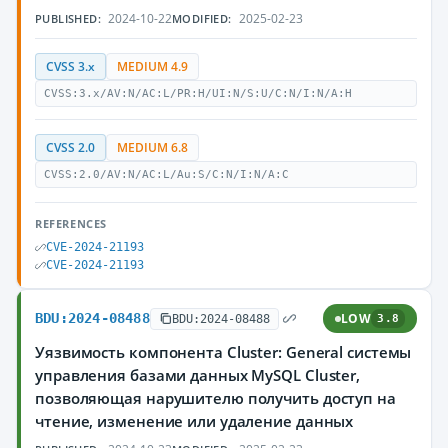
2024-10-22
2025-02-23
PUBLISHED:
MODIFIED:
CVSS 3.x
MEDIUM 4.9
CVSS:3.x/AV:N/AC:L/PR:H/UI:N/S:U/C:N/I:N/A:H
CVSS 2.0
MEDIUM 6.8
CVSS:2.0/AV:N/AC:L/Au:S/C:N/I:N/A:C
REFERENCES
CVE-2024-21193
CVE-2024-21193
BDU:2024-08488
LOW
BDU:2024-08488
3.8
Уязвимость компонента Cluster: General системы
управления базами данных MySQL Cluster,
позволяющая нарушителю получить доступ на
чтение, изменение или удаление данных