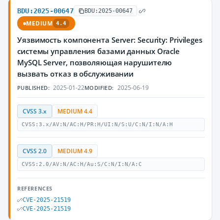
BDU:2025-00647
BDU:2025-00647
MEDIUM
4.4
Уязвимость компонента Server: Security: Privileges
системы управления базами данных Oracle
MySQL Server, позволяющая нарушителю
вызвать отказ в обслуживании
2025-01-22
2025-06-19
PUBLISHED:
MODIFIED:
CVSS 3.x
MEDIUM 4.4
CVSS:3.x/AV:N/AC:H/PR:H/UI:N/S:U/C:N/I:N/A:H
CVSS 2.0
MEDIUM 4.9
CVSS:2.0/AV:N/AC:H/Au:S/C:N/I:N/A:C
REFERENCES
CVE-2025-21519
CVE-2025-21519