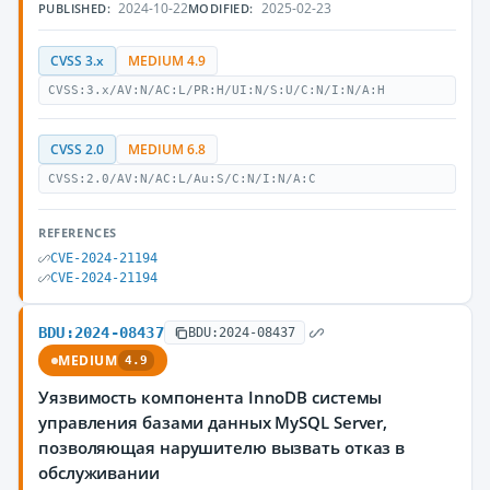
2024-10-22
2025-02-23
PUBLISHED:
MODIFIED:
CVSS 3.x
MEDIUM 4.9
CVSS:3.x/AV:N/AC:L/PR:H/UI:N/S:U/C:N/I:N/A:H
CVSS 2.0
MEDIUM 6.8
CVSS:2.0/AV:N/AC:L/Au:S/C:N/I:N/A:C
REFERENCES
CVE-2024-21194
CVE-2024-21194
BDU:2024-08437
BDU:2024-08437
MEDIUM
4.9
Уязвимость компонента InnoDB системы
управления базами данных MySQL Server,
позволяющая нарушителю вызвать отказ в
обслуживании