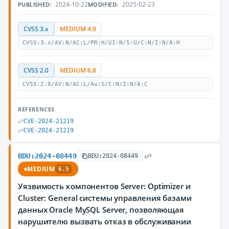
2024-10-22
2025-02-23
PUBLISHED:
MODIFIED:
CVSS 3.x
MEDIUM 4.9
CVSS:3.x/AV:N/AC:L/PR:H/UI:N/S:U/C:N/I:N/A:H
CVSS 2.0
MEDIUM 6.8
CVSS:2.0/AV:N/AC:L/Au:S/C:N/I:N/A:C
REFERENCES
CVE-2024-21219
CVE-2024-21219
BDU:2024-08449
BDU:2024-08449
MEDIUM
6.5
Уязвимость компонентов Server: Optimizer и
Cluster: General системы управления базами
данных Oracle MySQL Server, позволяющая
нарушителю вызвать отказ в обслуживании