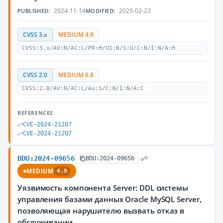
2024-11-14
2025-02-23
PUBLISHED:
MODIFIED:
CVSS 3.x
MEDIUM 4.9
CVSS:3.x/AV:N/AC:L/PR:H/UI:N/S:U/C:N/I:N/A:H
CVSS 2.0
MEDIUM 6.8
CVSS:2.0/AV:N/AC:L/Au:S/C:N/I:N/A:C
REFERENCES
CVE-2024-21207
CVE-2024-21207
BDU:2024-09656
BDU:2024-09656
MEDIUM
4.9
Уязвимость компонента Server: DDL системы
управления базами данных Oracle MySQL Server,
позволяющая нарушителю вызвать отказ в
обслуживании