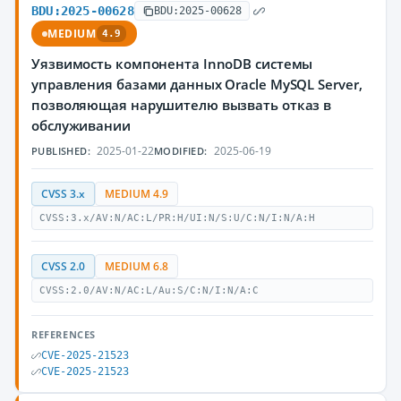
BDU:2025-00628
BDU:2025-00628
MEDIUM
4.9
Уязвимость компонента InnoDB системы
управления базами данных Oracle MySQL Server,
позволяющая нарушителю вызвать отказ в
обслуживании
2025-01-22
2025-06-19
PUBLISHED:
MODIFIED:
CVSS 3.x
MEDIUM 4.9
CVSS:3.x/AV:N/AC:L/PR:H/UI:N/S:U/C:N/I:N/A:H
CVSS 2.0
MEDIUM 6.8
CVSS:2.0/AV:N/AC:L/Au:S/C:N/I:N/A:C
REFERENCES
CVE-2025-21523
CVE-2025-21523