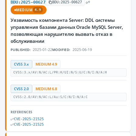
BDU:2025-00627
BDU:2025-00627
MEDIUM
4.9
Уязвимость компонента Server: DDL системы
управления базами данных Oracle MySQL Server,
позволяющая нарушителю вызвать отказ в
обслуживании
2025-01-22
2025-06-19
PUBLISHED:
MODIFIED:
CVSS 3.x
MEDIUM 4.9
CVSS:3.x/AV:N/AC:L/PR:H/UI:N/S:U/C:N/I:N/A:H
CVSS 2.0
MEDIUM 6.8
CVSS:2.0/AV:N/AC:L/Au:S/C:N/I:N/A:C
REFERENCES
CVE-2025-21525
CVE-2025-21525