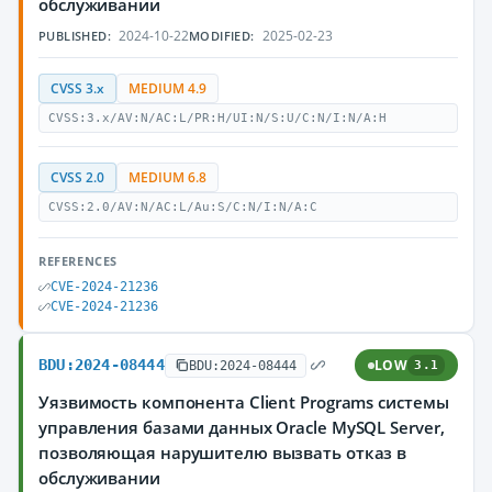
обслуживании
2024-10-22
2025-02-23
PUBLISHED:
MODIFIED:
CVSS 3.x
MEDIUM 4.9
CVSS:3.x/AV:N/AC:L/PR:H/UI:N/S:U/C:N/I:N/A:H
CVSS 2.0
MEDIUM 6.8
CVSS:2.0/AV:N/AC:L/Au:S/C:N/I:N/A:C
REFERENCES
CVE-2024-21236
CVE-2024-21236
BDU:2024-08444
LOW
BDU:2024-08444
3.1
Уязвимость компонента Client Programs системы
управления базами данных Oracle MySQL Server,
позволяющая нарушителю вызвать отказ в
обслуживании