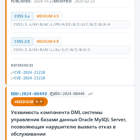
2024-10-22
2025-02-23
PUBLISHED:
MODIFIED:
CVSS 3.x
MEDIUM 4.9
CVSS:3.x/AV:N/AC:L/PR:H/UI:N/S:U/C:N/I:N/A:H
CVSS 2.0
MEDIUM 6.8
CVSS:2.0/AV:N/AC:L/Au:S/C:N/I:N/A:C
REFERENCES
CVE-2024-21218
CVE-2024-21218
BDU:2024-08448
BDU:2024-08448
MEDIUM
4.9
Уязвимость компонента DML системы
управления базами данных Oracle MySQL Server,
позволяющая нарушителю вызвать отказ в
обслуживании