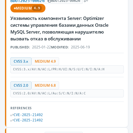
BDU:2025-00626
BDU:2025-00626
MEDIUM
4.9
Уязвимость компонента Server: Optimizer
системы управления базами данных Oracle
MySQL Server, позволяющая нарушителю
вызвать отказ в обслуживании
2025-01-22
2025-06-19
PUBLISHED:
MODIFIED:
CVSS 3.x
MEDIUM 4.9
CVSS:3.x/AV:N/AC:L/PR:H/UI:N/S:U/C:N/I:N/A:H
CVSS 2.0
MEDIUM 6.8
CVSS:2.0/AV:N/AC:L/Au:S/C:N/I:N/A:C
REFERENCES
CVE-2025-21492
CVE-2025-21492