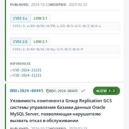
2024-10-22
2025-02-23
PUBLISHED:
MODIFIED:
CVSS 3.x
LOW 3.1
CVSS:3.x/AV:N/AC:H/PR:L/UI:N/S:U/C:N/I:N/A:L
CVSS 2.0
LOW 2.1
CVSS:2.0/AV:N/AC:H/Au:S/C:N/I:N/A:P
REFERENCES
CVE-2024-21231
CVE-2024-21231
BDU:2024-08445
LOW
BDU:2024-08445
2.2
Уязвимость компонента Group Replication GCS
системы управления базами данных Oracle
MySQL Server, позволяющая нарушителю
вызвать отказ в обслуживании
2024-10-22
2025-02-23
PUBLISHED:
MODIFIED: