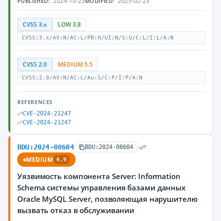
2024-10-23
2025-02-23
PUBLISHED:
MODIFIED:
CVSS 3.x
LOW 3.8
CVSS:3.x/AV:N/AC:L/PR:H/UI:N/S:U/C:L/I:L/A:N
CVSS 2.0
MEDIUM 5.5
CVSS:2.0/AV:N/AC:L/Au:S/C:P/I:P/A:N
REFERENCES
CVE-2024-21247
CVE-2024-21247
BDU:2024-08604
BDU:2024-08604
MEDIUM
4.9
Уязвимость компонента Server: Information
Schema системы управления базами данных
Oracle MySQL Server, позволяющая нарушителю
вызвать отказ в обслуживании