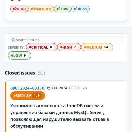
HIGH
MEDIUM
LOW
BUGS
2
84
9
1
SEVERITY:
CRITICAL
HIGH
MEDIUM
0
2
84
LOW
9
Closed issues
(95)
BDU:2024-08336
BDU:2024-08336
MEDIUM
4.9
Уязвимость компонента InnoDB системы
управления базами данных MySQL Server,
позволяющая нарушителю вызвать отказ в
обслуживании