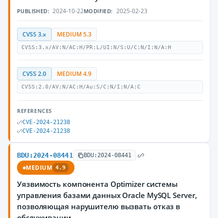
2024-10-22
2025-02-23
PUBLISHED:
MODIFIED:
CVSS 3.x
MEDIUM 5.3
CVSS:3.x/AV:N/AC:H/PR:L/UI:N/S:U/C:N/I:N/A:H
CVSS 2.0
MEDIUM 4.9
CVSS:2.0/AV:N/AC:H/Au:S/C:N/I:N/A:C
REFERENCES
CVE-2024-21238
CVE-2024-21238
BDU:2024-08441
BDU:2024-08441
MEDIUM
4.9
Уязвимость компонента Optimizer системы
управления базами данных Oracle MySQL Server,
позволяющая нарушителю вызвать отказ в
обслуживании