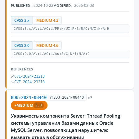
2024-10-22
2026-02-03
PUBLISHED:
MODIFIED:
CVSS 3.x
MEDIUM 4.2
CVSS:3.x/AV:L/AC:L/PR:H/UI:R/S:U/C:N/I:N/A:H
CVSS 2.0
MEDIUM 4.6
CVSS:2.0/AV:L/AC:L/Au:S/C:N/I:N/A:C
REFERENCES
CVE-2024-21213
CVE-2024-21213
BDU:2024-08440
BDU:2024-08440
MEDIUM
5.3
Уязвимость компонента Server: Thread Pooling
системы управления базами данных Oracle
MySQL Server, позволяющая нарушителю
вызвать отказ в обслуживании