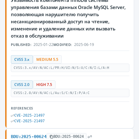
Уязвимость компонента InnoDB системы
управления базами данных Oracle MySQL Server,
позволяющая нарушителю получить
несанкционированный доступ на чтение,
изменение и удаление данных или вызвать
отказ в обслуживании
2025-01-22
2025-06-19
PUBLISHED:
MODIFIED:
CVSS 3.x
MEDIUM 5.5
CVSS:3.x/AV:N/AC:L/PR:H/UI:N/S:U/C:N/I:L/A:H
CVSS 2.0
HIGH 7.5
CVSS:2.0/AV:N/AC:L/Au:S/C:N/I:P/A:C
REFERENCES
CVE-2025-21497
CVE-2025-21497
BDU:2025-00624
BDU:2025-00624