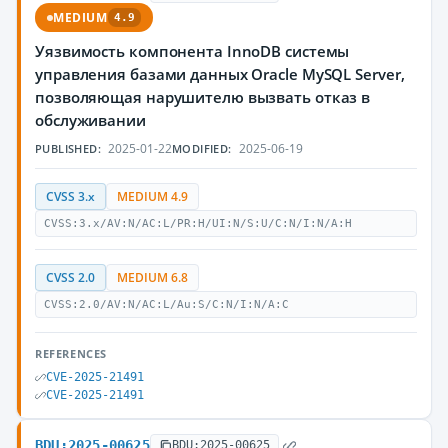
MEDIUM
4.9
Уязвимость компонента InnoDB системы
управления базами данных Oracle MySQL Server,
позволяющая нарушителю вызвать отказ в
обслуживании
2025-01-22
2025-06-19
PUBLISHED:
MODIFIED:
CVSS 3.x
MEDIUM 4.9
CVSS:3.x/AV:N/AC:L/PR:H/UI:N/S:U/C:N/I:N/A:H
CVSS 2.0
MEDIUM 6.8
CVSS:2.0/AV:N/AC:L/Au:S/C:N/I:N/A:C
REFERENCES
CVE-2025-21491
CVE-2025-21491
BDU:2025-00625
BDU:2025-00625