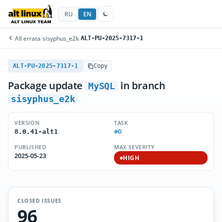
RU
EN
All errata
/
sisyphus_e2k
/
ALT-PU-2025-7317-1
ALT-PU-2025-7317-1
Copy
Package update
in branch
MySQL
sisyphus_e2k
VERSION
TASK
#0
8.0.41-alt1
PUBLISHED
MAX SEVERITY
2025-05-23
HIGH
CLOSED ISSUES
96