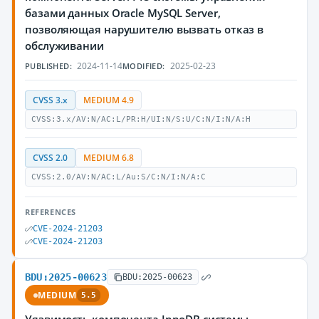
базами данных Oracle MySQL Server,
позволяющая нарушителю вызвать отказ в
обслуживании
2024-11-14
2025-02-23
PUBLISHED:
MODIFIED:
CVSS 3.x
MEDIUM 4.9
CVSS:3.x/AV:N/AC:L/PR:H/UI:N/S:U/C:N/I:N/A:H
CVSS 2.0
MEDIUM 6.8
CVSS:2.0/AV:N/AC:L/Au:S/C:N/I:N/A:C
REFERENCES
CVE-2024-21203
CVE-2024-21203
BDU:2025-00623
BDU:2025-00623
MEDIUM
5.5