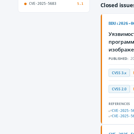
CVE-2025-5683
Closed issu
5.1
BDU:2026-0
Уязвимос
программ
изображе
20
PUBLISHED:
CVSS 3.x
CVSS 2.0
REFERENCES
CVE-2025-5
CVE-2025-5