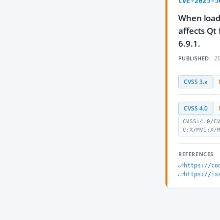
CVE-2025-5
When loadi
affects Qt 
6.9.1.
20
PUBLISHED:
CVSS 3.x
CVSS 4.0
CVSS:4.0/C
C:X/MVI:X/
REFERENCES
https://co
https://is