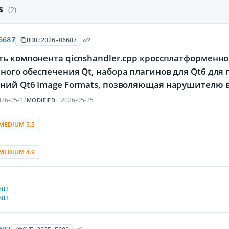
es
(2)
6687
BDU:2026-06687
ть компонента qicnshandler.cpp кроссплатформенн
ного обеспечения Qt, набора плагинов для Qt6 дл
ний Qt6 Image Formats, позволяющая нарушителю в
26-05-12
2026-05-25
MODIFIED:
MEDIUM 5.5
MEDIUM 4.9
683
683