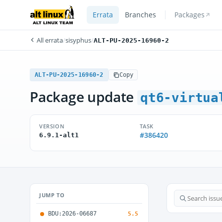
Errata
Branches
Packages
All errata
/
sisyphus
/
ALT-PU-2025-16960-2
ALT-PU-2025-16960-2
Copy
Package update
qt6-virtua
VERSION
TASK
#386420
6.9.1-alt1
JUMP TO
BDU:2026-06687
5.5