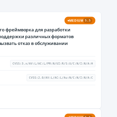
MEDIUM
5.5
ого фреймворка для разработки
я поддержки различных форматов
ызвать отказ в обслуживании
CVSS:3.x/AV:L/AC:L/PR:N/UI:R/S:U/C:N/I:N/A:H
CVSS:2.0/AV:L/AC:L/Au:N/C:N/I:N/A:C