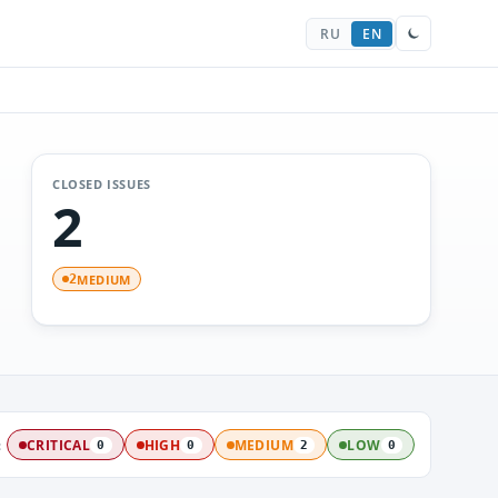
RU
EN
CLOSED ISSUES
2
MEDIUM
2
:
CRITICAL
HIGH
MEDIUM
LOW
0
0
2
0