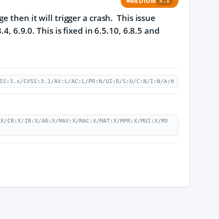
MEDIUM
5.1
 then it will trigger a crash. This issue
, 6.9.0. This is fixed in 6.5.10, 6.8.5 and
SS:3.x/CVSS:3.1/AV:L/AC:L/PR:N/UI:R/S:U/C:N/I:N/A:H
:X/CR:X/IR:X/AR:X/MAV:X/MAC:X/MAT:X/MPR:X/MUI:X/MV