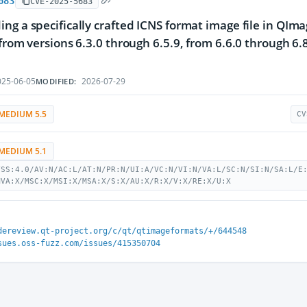
683
CVE-2025-5683
ng a specifically crafted ICNS format image file in QImage
from versions 6.3.0 through 6.5.9, from 6.6.0 through 6.8.4
25-06-05
2026-07-29
MODIFIED:
MEDIUM 5.5
CV
MEDIUM 5.1
VSS:4.0/AV:N/AC:L/AT:N/PR:N/UI:A/VC:N/VI:N/VA:L/SC:N/SI:N/SA:L/E
MVA:X/MSC:X/MSI:X/MSA:X/S:X/AU:X/R:X/V:X/RE:X/U:X
dereview.qt-project.org/c/qt/qtimageformats/+/644548
sues.oss-fuzz.com/issues/415350704