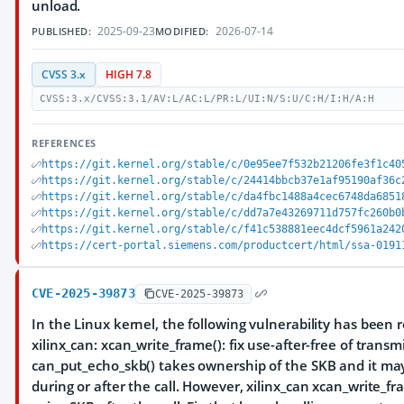
unload.
2025-09-23
2026-07-14
PUBLISHED:
MODIFIED:
CVSS 3.x
HIGH 7.8
CVSS:3.x/CVSS:3.1/AV:L/AC:L/PR:L/UI:N/S:U/C:H/I:H/A:H
REFERENCES
https://git.kernel.org/stable/c/0e95ee7f532b21206fe3f1c40
https://git.kernel.org/stable/c/24414bbcb37e1af95190af36c
https://git.kernel.org/stable/c/da4fbc1488a4cec6748da6851
https://git.kernel.org/stable/c/dd7a7e43269711d757fc260b0
https://git.kernel.org/stable/c/f41c538881eec4dcf5961a242
https://cert-portal.siemens.com/productcert/html/ssa-0191
CVE-2025-39873
CVE-2025-39873
In the Linux kernel, the following vulnerability has been r
xilinx_can: xcan_write_frame(): fix use-after-free of trans
can_put_echo_skb() takes ownership of the SKB and it ma
during or after the call. However, xilinx_can xcan_write_f