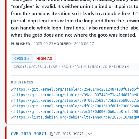
"conf_dev" is invalid. It's either uninitialized or it points 
from the previous iteration so it leads to a double free. It'
partial loop iterations within the loop and then the unwi
can handle whole loop iterations. I also renamed the label
what the goto does and not where the goto was located.
2025-09-23
2026-06-17
PUBLISHED:
MODIFIED:
CVSS 3.x
HIGH 7.8
CVSS:3.x/CVSS:3.1/AV:L/AC:L/PR:L/UI:N/S:U/C:H/I:H/A:H
REFERENCES
https://git.kernel.org/stable/c/25e6146c2812487a88f619d5f
https://git.kernel.org/stable/c/39aaa337449e71a41d4813be0
https://git.kernel.org/stable/c/9f0e225635475b2285b966271
https://git.kernel.org/stable/c/df82c7901513fd0fc738052a8
https://git.kernel.org/stable/c/ec5430d090d0b6ace8fefa290
https://lists.debian.org/debian-lts-announce/2025/10/msg0
CVE-2025-39871
CVE-2025-39871