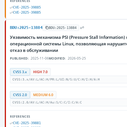
REFERENCES
CVE-2025-39885
CVE-2025-39885
BDU:2025-13884
BDU:2025-13884
Уязвимость механизма PSI (Pressure Stall Information)
операционной системы Linux, позволяющая нарушит
отказ в обслуживании
2025-11-06
2026-05-25
PUBLISHED:
MODIFIED:
CVSS 3.x
HIGH 7.0
CVSS:3.x/AV:L/AC:H/PR:L/UI:N/S:U/C:H/I:H/A:H
CVSS 2.0
MEDIUM 6.0
CVSS:2.0/AV:L/AC:H/Au:S/C:C/I:C/A:C
REFERENCES
CVE-2025-39881