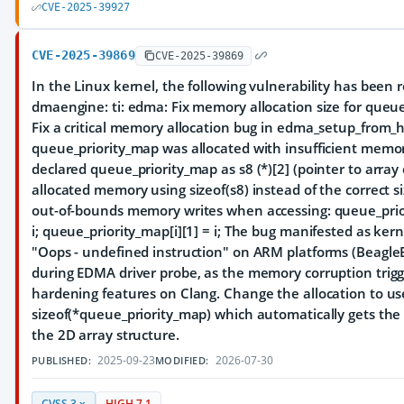
CVE-2025-39927
CVE-2025-39869
CVE-2025-39869
In the Linux kernel, the following vulnerability has been 
dmaengine: ti: edma: Fix memory allocation size for queu
Fix a critical memory allocation bug in edma_setup_from_
queue_priority_map was allocated with insufficient memo
declared queue_priority_map as s8 (*)[2] (pointer to array o
allocated memory using sizeof(s8) instead of the correct s
out-of-bounds memory writes when accessing: queue_prior
i; queue_priority_map[i][1] = i; The bug manifested as ker
"Oops - undefined instruction" on ARM platforms (Beagle
during EDMA driver probe, as the memory corruption trig
hardening features on Clang. Change the allocation to us
sizeof(*queue_priority_map) which automatically gets the c
the 2D array structure.
2025-09-23
2026-07-30
PUBLISHED:
MODIFIED:
CVSS 3.x
HIGH 7.1