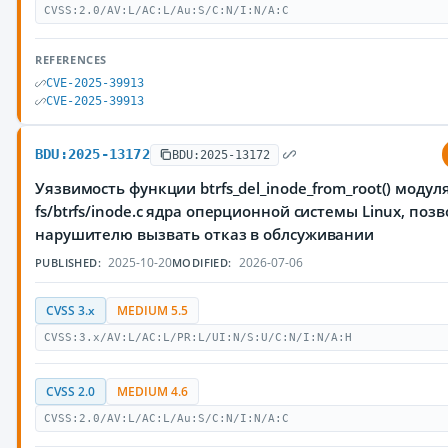
CVSS:2.0/AV:L/AC:L/Au:S/C:N/I:N/A:C
REFERENCES
CVE-2025-39913
CVE-2025-39913
BDU:2025-13172
BDU:2025-13172
Уязвимость функции btrfs_del_inode_from_root() модул
fs/btrfs/inode.c ядра оперционной системы Linux, по
нарушителю вызвать отказ в облсуживании
2025-10-20
2026-07-06
PUBLISHED:
MODIFIED:
CVSS 3.x
MEDIUM 5.5
CVSS:3.x/AV:L/AC:L/PR:L/UI:N/S:U/C:N/I:N/A:H
CVSS 2.0
MEDIUM 4.6
CVSS:2.0/AV:L/AC:L/Au:S/C:N/I:N/A:C