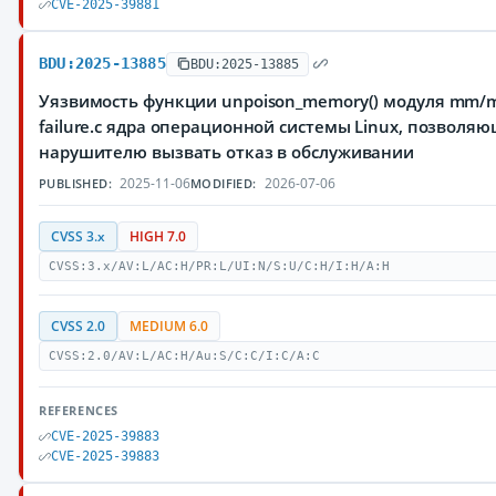
CVE-2025-39881
BDU:2025-13885
BDU:2025-13885
Уязвимость функции unpoison_memory() модуля mm/
failure.c ядра операционной системы Linux, позволя
нарушителю вызвать отказ в обслуживании
2025-11-06
2026-07-06
PUBLISHED:
MODIFIED:
CVSS 3.x
HIGH 7.0
CVSS:3.x/AV:L/AC:H/PR:L/UI:N/S:U/C:H/I:H/A:H
CVSS 2.0
MEDIUM 6.0
CVSS:2.0/AV:L/AC:H/Au:S/C:C/I:C/A:C
REFERENCES
CVE-2025-39883
CVE-2025-39883