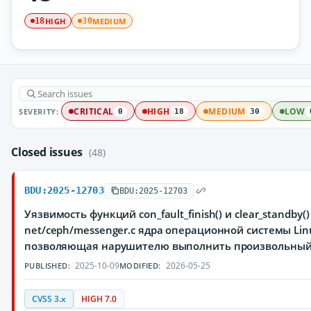
HIGH
MEDIUM
18
30
SEVERITY:
CRITICAL
HIGH
MEDIUM
LOW
0
18
30
Closed issues
(48)
BDU:2025-12703
BDU:2025-12703
Уязвимость функций con_fault_finish() и clear_standby(
net/ceph/messenger.c ядра операционной системы Lin
позволяющая нарушителю выполнить произвольный
2025-10-09
2026-05-25
PUBLISHED:
MODIFIED:
CVSS 3.x
HIGH 7.0