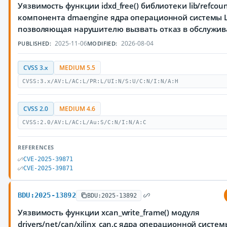
Уязвимость функции idxd_free() библиотеки lib/refcoun
компонента dmaengine ядра операционной системы L
позволяющая нарушителю вызвать отказ в обслужи
2025-11-06
2026-08-04
PUBLISHED:
MODIFIED:
CVSS 3.x
MEDIUM 5.5
CVSS:3.x/AV:L/AC:L/PR:L/UI:N/S:U/C:N/I:N/A:H
CVSS 2.0
MEDIUM 4.6
CVSS:2.0/AV:L/AC:L/Au:S/C:N/I:N/A:C
REFERENCES
CVE-2025-39871
CVE-2025-39871
BDU:2025-13892
BDU:2025-13892
Уязвимость функции xcan_write_frame() модуля
drivers/net/can/xilinx_can.c ядра операционной систем