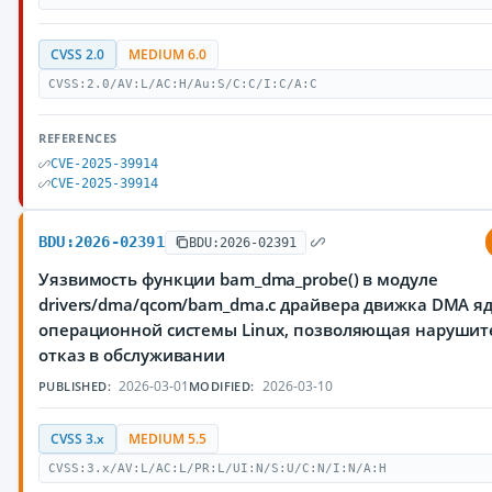
CVSS 2.0
MEDIUM 6.0
CVSS:2.0/AV:L/AC:H/Au:S/C:C/I:C/A:C
REFERENCES
CVE-2025-39914
CVE-2025-39914
BDU:2026-02391
BDU:2026-02391
Уязвимость функции bam_dma_probe() в модуле
drivers/dma/qcom/bam_dma.c драйвера движка DMA я
операционной системы Linux, позволяющая нарушит
отказ в обслуживании
2026-03-01
2026-03-10
PUBLISHED:
MODIFIED:
CVSS 3.x
MEDIUM 5.5
CVSS:3.x/AV:L/AC:L/PR:L/UI:N/S:U/C:N/I:N/A:H