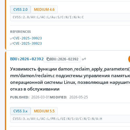
CVSS 2.0
MEDIUM 4.6
CVSS:2.0/AV:L/AC:L/Au:S/C:N/I:N/A:C
REFERENCES
CVE-2025-39923
CVE-2025-39923
BDU:2026-02392
BDU:2026-02392
Уязвимость функции damon_reclaim_apply_parameters(
mm/damon/reclaim.c подсистемы управления память
операционной системы Linux, позволяющая нарушит
отказ в обслуживании
2026-03-01
2026-05-25
PUBLISHED:
MODIFIED:
CVSS 3.x
MEDIUM 5.5
CVSS:3.x/AV:L/AC:L/PR:L/UI:N/S:U/C:N/I:N/A:H