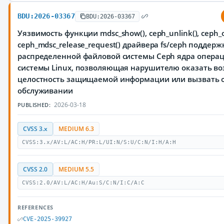
BDU:2026-03367
BDU:2026-03367
Уязвимость функции mdsc_show(), ceph_unlink(), ceph_o
ceph_mdsc_release_request() драйвера fs/ceph поддерж
распределенной файловой системы Ceph ядра опера
системы Linux, позволяющая нарушителю оказать во
целостность защищаемой информации или вызвать о
обслуживании
2026-03-18
PUBLISHED:
CVSS 3.x
MEDIUM 6.3
CVSS:3.x/AV:L/AC:H/PR:L/UI:N/S:U/C:N/I:H/A:H
CVSS 2.0
MEDIUM 5.5
CVSS:2.0/AV:L/AC:H/Au:S/C:N/I:C/A:C
REFERENCES
CVE-2025-39927