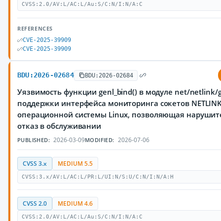
CVSS:2.0/AV:L/AC:L/Au:S/C:N/I:N/A:C
REFERENCES
CVE-2025-39909
CVE-2025-39909
BDU:2026-02684
BDU:2026-02684
Уязвимость функции genl_bind() в модуле net/netlink/g
поддержки интерфейса мониторинга сокетов NETLINK
операционной системы Linux, позволяющая нарушит
отказ в обслуживании
2026-03-09
2026-07-06
PUBLISHED:
MODIFIED:
CVSS 3.x
MEDIUM 5.5
CVSS:3.x/AV:L/AC:L/PR:L/UI:N/S:U/C:N/I:N/A:H
CVSS 2.0
MEDIUM 4.6
CVSS:2.0/AV:L/AC:L/Au:S/C:N/I:N/A:C