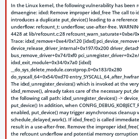
In the Linux kernel, the following vulnerability has been 
dmaengine: idxd: Remove improper idxd_free The call to id
introduces a duplicate put_device() leading to a reference
underflow: refcount_t: underflow; use-after-free. WARNIN
4428 at lib/refcount.c:28 refcount_warn_saturate+0xbe/0x1
Trace:
idxd_remove+0xe4/0x120 [idxd] pci_device_remove
device_release_driver_internal+0x197/0x200 driver_deta
bus_remove_driver+0x74/0xf0 pci_unregister_driver+0x2e
idxd_exit_module+0x34/0x7a0 [idxd]
__do_sys_delete_module.constprop.0+0x183/0x280
do_syscall_64+0x54/0xd70 entry_SYSCALL_64_after_hwfr
The idxd_unregister_devices() which is invoked at the very
idxd_remove(), already takes care of the necessary put_de
the following call path: idxd_unregister_devices() -> device
put_device() In addition, when CONFIG_DEBUG_KOBJECT_R
enabled, put_device() may trigger asynchronous cleanup v
schedule_delayed_work(). If idxd_free() is called immediatel
result in a use-after-free. Remove the improper idxd_free(
the refcount underflow and potential memory corruption