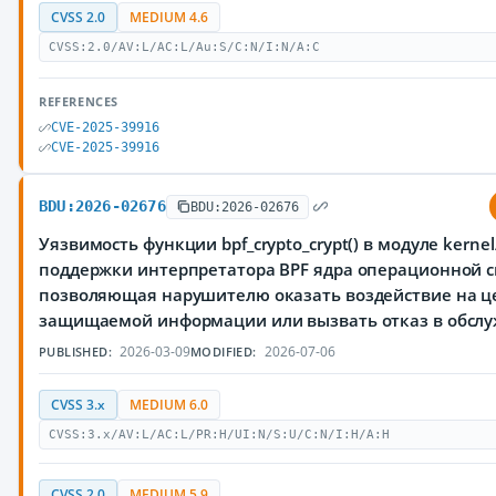
CVSS 2.0
MEDIUM 4.6
CVSS:2.0/AV:L/AC:L/Au:S/C:N/I:N/A:C
REFERENCES
CVE-2025-39916
CVE-2025-39916
BDU:2026-02676
BDU:2026-02676
Уязвимость функции bpf_crypto_crypt() в модуле kernel/
поддержки интерпретатора BPF ядра операционной с
позволяющая нарушителю оказать воздействие на ц
защищаемой информации или вызвать отказ в обсл
2026-03-09
2026-07-06
PUBLISHED:
MODIFIED:
CVSS 3.x
MEDIUM 6.0
CVSS:3.x/AV:L/AC:L/PR:H/UI:N/S:U/C:N/I:H/A:H
CVSS 2.0
MEDIUM 5.9