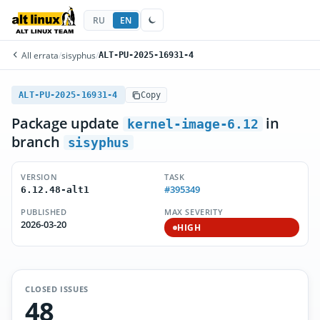
RU
EN
All errata
/
sisyphus
/
ALT-PU-2025-16931-4
ALT-PU-2025-16931-4
Copy
Package update
in
kernel-image-6.12
branch
sisyphus
VERSION
TASK
#395349
6.12.48-alt1
PUBLISHED
MAX SEVERITY
2026-03-20
HIGH
CLOSED ISSUES
48