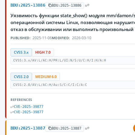
BDU:2025-13886
BDU:2025-13886
Уязвимость функции state_show() модуля mm/damon/sy
операционной системы Linux, позволяющая нарушит
отказ в обслуживании или выполнить произвольный
2025-11-06
2026-03-10
PUBLISHED:
MODIFIED:
CVSS 3.x
HIGH 7.0
CVSS:3.x/AV:L/AC:H/PR:L/UI:N/S:U/C:H/I:H/A:H
CVSS 2.0
MEDIUM 6.0
CVSS:2.0/AV:L/AC:H/Au:S/C:C/I:C/A:C
REFERENCES
CVE-2025-39877
CVE-2025-39877
BDU:2025-13887
BDU:2025-13887