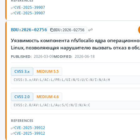
REFERENCES
CVE-2025-39907
CVE-2025-39907
BDU:2026-02756
BDU:2026-02756
Уязвимость компонента nfs/localio ядра операционн
Linux, позволяющая нарушителю вызвать отказ в об
2026-03-09
2026-06-18
PUBLISHED:
MODIFIED:
CVSS 3.x
MEDIUM 5.5
CVSS:3.x/AV:L/AC:L/PR:L/UI:N/S:U/C:N/I:N/A:H
CVSS 2.0
MEDIUM 4.6
CVSS:2.0/AV:L/AC:L/Au:S/C:N/I:N/A:C
REFERENCES
CVE-2025-39912
CVE-2025-39912