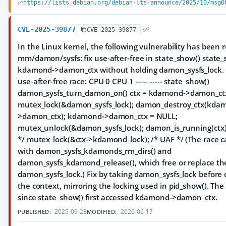
https://lists.debian.org/debian-lts-announce/2025/10/msg0
CVE-2025-39877
CVE-2025-39877
In the Linux kernel, the following vulnerability has been 
mm/damon/sysfs: fix use-after-free in state_show() state_
kdamond->damon_ctx without holding damon_sysfs_lock. T
use-after-free race: CPU 0 CPU 1 ----- ----- state_show()
damon_sysfs_turn_damon_on() ctx = kdamond->damon_ct
mutex_lock(&damon_sysfs_lock); damon_destroy_ctx(kda
>damon_ctx); kdamond->damon_ctx = NULL;
mutex_unlock(&damon_sysfs_lock); damon_is_running(ctx); 
*/ mutex_lock(&ctx->kdamond_lock); /* UAF */ (The race c
with damon_sysfs_kdamonds_rm_dirs() and
damon_sysfs_kdamond_release(), which free or replace th
damon_sysfs_lock.) Fix by taking damon_sysfs_lock before
the context, mirroring the locking used in pid_show(). The
since state_show() first accessed kdamond->damon_ctx.
2025-09-23
2026-06-17
PUBLISHED:
MODIFIED: