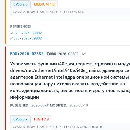
CVSS 2.0
MEDIUM 4.6
CVSS:2.0/AV:L/AC:L/Au:S/C:N/I:N/A:C
REFERENCES
CVE-2025-39882
CVE-2025-39882
BDU:2026-02382
BDU:2026-02382
Уязвимость функции i40e_vsi_request_irq_msix() в моду
drivers/net/ethernet/intel/i40e/i40e_main.c драйвера с
адаптеров Ethernet Intel ядра операционной системы 
позволяющая нарушителю оказать воздействие на
конфиденциальность, целостность и доступность з
информации
2026-03-01
2026-03-10
PUBLISHED:
MODIFIED:
CVSS 3.x
HIGH 7.8
CVSS:3.x/AV:L/AC:L/PR:L/UI:N/S:U/C:H/I:H/A:H