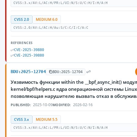
CVSS:3.x/AV:L/AC:H/PR:L/UI:N/S:U/C:H/I:H/A:H
CVSS 2.0
MEDIUM 6.0
CVSS:2.0/AV:L/AC:H/Au:S/C:C/I:C/A:C
REFERENCES
CVE-2025-39880
CVE-2025-39880
BDU:2025-12704
BDU:2025-12704
Уязвимость функции within the __bpf_async_init() моду
kernel/bpf/helpers.c ядра операционной системы Linux
позволяющая нарушителю вызвать отказ в обслужи
2025-10-09
2026-02-16
PUBLISHED:
MODIFIED:
CVSS 3.x
MEDIUM 5.5
CVSS:3.x/AV:L/AC:L/PR:L/UI:N/S:U/C:N/I:N/A:H