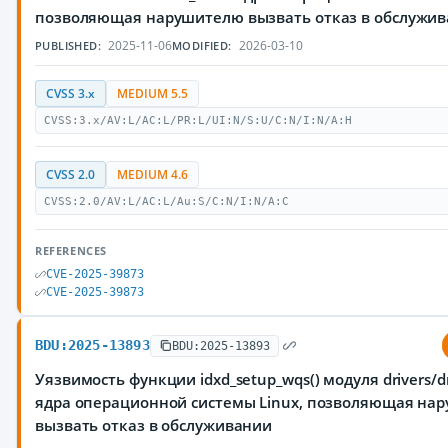
позволяющая нарушителю вызвать отказ в обслужи
2025-11-06
2026-03-10
PUBLISHED:
MODIFIED:
CVSS 3.x
MEDIUM 5.5
CVSS:3.x/AV:L/AC:L/PR:L/UI:N/S:U/C:N/I:N/A:H
CVSS 2.0
MEDIUM 4.6
CVSS:2.0/AV:L/AC:L/Au:S/C:N/I:N/A:C
REFERENCES
CVE-2025-39873
CVE-2025-39873
BDU:2025-13893
BDU:2025-13893
Уязвимость функции idxd_setup_wqs() модуля drivers/dm
ядра операционной системы Linux, позволяющая на
вызвать отказ в обслуживании