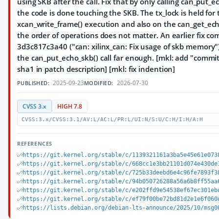
using SKB after the call. Fix that by only calling can_put_e
the code is done touching the SKB. The tx_lock is held for 
xcan_write_frame() execution and also on the can_get_ech
the order of operations does not matter. An earlier fix co
3d3c817c3a40 ("can: xilinx_can: Fix usage of skb memory"
the can_put_echo_skb() call far enough. [mkl: add "commit"
sha1 in patch description] [mkl: fix indention]
2025-09-23
2026-07-30
PUBLISHED:
MODIFIED:
CVSS 3.x
HIGH 7.8
CVSS:3.x/CVSS:3.1/AV:L/AC:L/PR:L/UI:N/S:U/C:H/I:H/A:H
REFERENCES
https://git.kernel.org/stable/c/1139321161a3ba5e45e61e073
https://git.kernel.org/stable/c/668cc1e3bb21101d074e430de
https://git.kernel.org/stable/c/725b33deebd6e4c96fe7893f3
https://git.kernel.org/stable/c/94b050726288a56a6b8ff55aa
https://git.kernel.org/stable/c/e202ffd9e54538ef67ec301eb
https://git.kernel.org/stable/c/ef79f00be72bd81d2e1e6f060
https://lists.debian.org/debian-lts-announce/2025/10/msg0