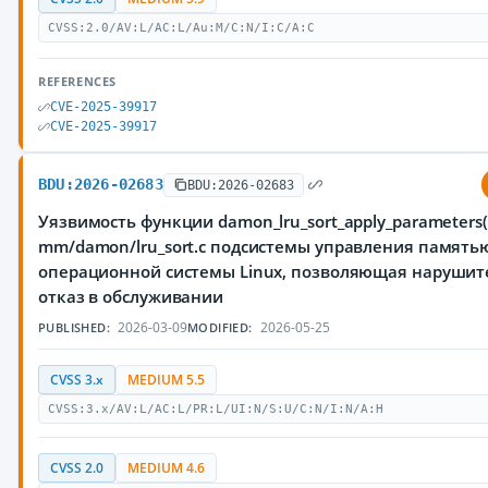
CVSS:2.0/AV:L/AC:L/Au:M/C:N/I:C/A:C
REFERENCES
CVE-2025-39917
CVE-2025-39917
BDU:2026-02683
BDU:2026-02683
Уязвимость функции damon_lru_sort_apply_parameters(
mm/damon/lru_sort.c подсистемы управления память
операционной системы Linux, позволяющая нарушит
отказ в обслуживании
2026-03-09
2026-05-25
PUBLISHED:
MODIFIED:
CVSS 3.x
MEDIUM 5.5
CVSS:3.x/AV:L/AC:L/PR:L/UI:N/S:U/C:N/I:N/A:H
CVSS 2.0
MEDIUM 4.6