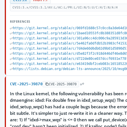
CVSS:3.x/CVSS:3.1/AV:L/AC:L/PR:L/UI:N/S:U/C:H/I:N/A:H
REFERENCES
https://git.kernel.org/stable/c/069fd1688c57c0cc8a3de64d1
https://git.kernel.org/stable/c/1baed10553fc8b388351d8fc8
https://git.kernel.org/stable/c/301a96cc4dc006c9a285913d3
https://git.kernel.org/stable/c/5e462fa0dfdb52b3983cf4153
https://git.kernel.org/stable/c/7d4de60d6db02d9b01d5890d5
https://git.kernel.org/stable/c/d5e82f3f2c918d446df46e8d6
https://git.kernel.org/stable/c/d722de80ce037dccf6931e778
https://git.kernel.org/stable/c/e63419dbf2ceb083c16518522
https://lists.debian.org/debian-lts-announce/2025/10/msg0
CVE-2025-39870
CVE-2025-39870
In the Linux kernel, the following vulnerability has been 
dmaengine: idxd: Fix double free in idxd_setup_wqs() The 
idxd_setup_wqs() has had a couple bugs because the error
bit subtle. It's simpler to just re-write it in a cleaner way.
are: 1) If "idxd->max_wqs" is <= 0 then we call put_devic
"conf_dev" hasn't been initialized. 2) If kzalloc_node() fail