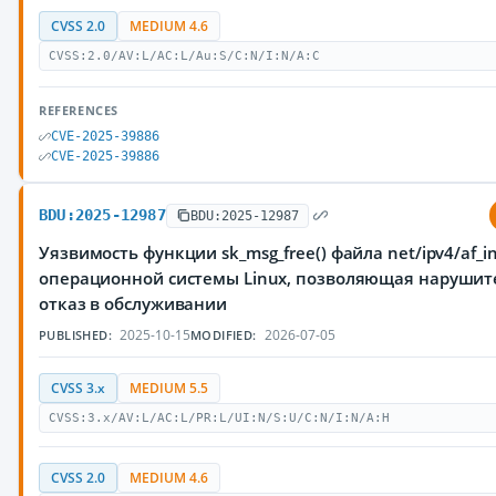
CVSS 2.0
MEDIUM 4.6
CVSS:2.0/AV:L/AC:L/Au:S/C:N/I:N/A:C
REFERENCES
CVE-2025-39886
CVE-2025-39886
BDU:2025-12987
BDU:2025-12987
Уязвимость функции sk_msg_free() файла net/ipv4/af_in
операционной системы Linux, позволяющая нарушит
отказ в обслуживании
2025-10-15
2026-07-05
PUBLISHED:
MODIFIED:
CVSS 3.x
MEDIUM 5.5
CVSS:3.x/AV:L/AC:L/PR:L/UI:N/S:U/C:N/I:N/A:H
CVSS 2.0
MEDIUM 4.6