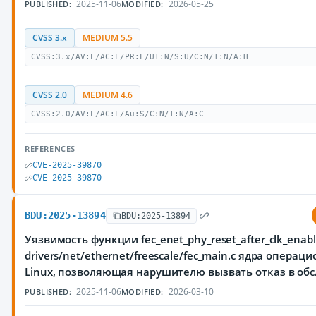
2025-11-06
2026-05-25
PUBLISHED:
MODIFIED:
CVSS 3.x
MEDIUM 5.5
CVSS:3.x/AV:L/AC:L/PR:L/UI:N/S:U/C:N/I:N/A:H
CVSS 2.0
MEDIUM 4.6
CVSS:2.0/AV:L/AC:L/Au:S/C:N/I:N/A:C
REFERENCES
CVE-2025-39870
CVE-2025-39870
BDU:2025-13894
BDU:2025-13894
Уязвимость функции fec_enet_phy_reset_after_clk_enabl
drivers/net/ethernet/freescale/fec_main.c ядра опера
Linux, позволяющая нарушителю вызвать отказ в об
2025-11-06
2026-03-10
PUBLISHED:
MODIFIED: