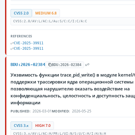
CVSS 2.0
MEDIUM 6.8
CVSS:2.0/AV:L/AC:L/Au:S/C:C/I:C/A:C
REFERENCES
CVE-2025-39911
CVE-2025-39911
BDU:2026-02384
BDU:2026-02384
Уязвимость функции trace_pid_write() в модуле kernel/t
поддержки трассировки ядра операционной системы 
позволяющая нарушителю оказать воздействие на
конфиденциальность, целостность и доступность з
информации
2026-03-01
2026-05-25
PUBLISHED:
MODIFIED:
CVSS 3.x
HIGH 7.0
CVSS:3.x/AV:L/AC:H/PR:L/UI:N/S:U/C:H/I:H/A:H