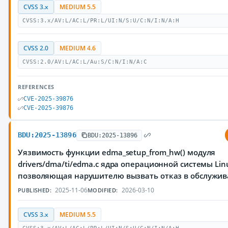
CVSS 3.x
MEDIUM 5.5
CVSS:3.x/AV:L/AC:L/PR:L/UI:N/S:U/C:N/I:N/A:H
CVSS 2.0
MEDIUM 4.6
CVSS:2.0/AV:L/AC:L/Au:S/C:N/I:N/A:C
REFERENCES
CVE-2025-39876
CVE-2025-39876
BDU:2025-13896
BDU:2025-13896
Уязвимость функции edma_setup_from_hw() модуля
drivers/dma/ti/edma.c ядра операционной системы Lin
позволяющая нарушителю вызвать отказ в обслужи
2025-11-06
2026-03-10
PUBLISHED:
MODIFIED:
CVSS 3.x
MEDIUM 5.5