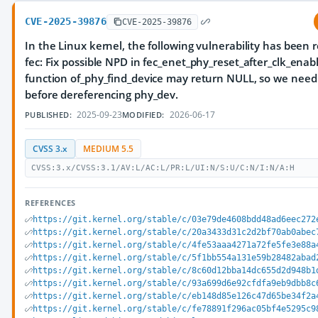
CVE-2025-39876
CVE-2025-39876
In the Linux kernel, the following vulnerability has been r
fec: Fix possible NPD in fec_enet_phy_reset_after_clk_enab
function of_phy_find_device may return NULL, so we need 
before dereferencing phy_dev.
2025-09-23
2026-06-17
PUBLISHED:
MODIFIED:
CVSS 3.x
MEDIUM 5.5
CVSS:3.x/CVSS:3.1/AV:L/AC:L/PR:L/UI:N/S:U/C:N/I:N/A:H
REFERENCES
https://git.kernel.org/stable/c/03e79de4608bdd48ad6eec272
https://git.kernel.org/stable/c/20a3433d31c2d2bf70ab0abec
https://git.kernel.org/stable/c/4fe53aaa4271a72fe5fe3e88a
https://git.kernel.org/stable/c/5f1bb554a131e59b28482abad
https://git.kernel.org/stable/c/8c60d12bba14dc655d2d948b1
https://git.kernel.org/stable/c/93a699d6e92cfdfa9eb9dbb8c
https://git.kernel.org/stable/c/eb148d85e126c47d65be34f2a
https://git.kernel.org/stable/c/fe78891f296ac05bf4e5295c9