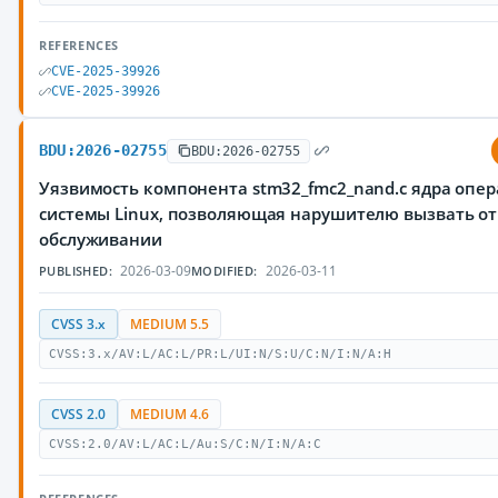
REFERENCES
CVE-2025-39926
CVE-2025-39926
BDU:2026-02755
BDU:2026-02755
Уязвимость компонента stm32_fmc2_nand.c ядра опе
системы Linux, позволяющая нарушителю вызвать от
обслуживании
2026-03-09
2026-03-11
PUBLISHED:
MODIFIED:
CVSS 3.x
MEDIUM 5.5
CVSS:3.x/AV:L/AC:L/PR:L/UI:N/S:U/C:N/I:N/A:H
CVSS 2.0
MEDIUM 4.6
CVSS:2.0/AV:L/AC:L/Au:S/C:N/I:N/A:C