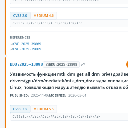
CVSS:3.x/AV:L/AC:L/PR:L/UI:N/S:U/C:N/I:N/A:H
CVSS 2.0
MEDIUM 4.6
CVSS:2.0/AV:L/AC:L/Au:S/C:N/I:N/A:C
REFERENCES
CVE-2025-39869
CVE-2025-39869
BDU:2025-13898
BDU:2025-13898
Уязвимость функции mtk_drm_get_all_drm_priv() драйв
drivers/gpu/drm/mediatek/mtk_drm_drv.c ядра операц
Linux, позволяющая нарушителдю вызвать отказ в о
2025-11-06
2026-03-01
PUBLISHED:
MODIFIED:
CVSS 3.x
MEDIUM 5.5
CVSS:3.x/AV:L/AC:L/PR:L/UI:N/S:U/C:N/I:N/A:H