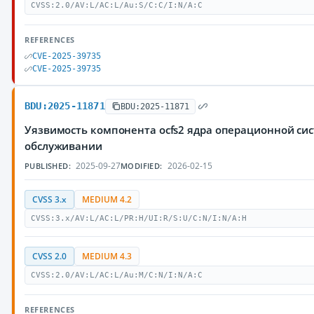
CVSS:2.0/AV:L/AC:L/Au:S/C:C/I:N/A:C
REFERENCES
CVE-2025-39735
CVE-2025-39735
BDU:2025-11871
BDU:2025-11871
Уязвимость компонента ocfs2 ядра операционной си
обслуживании
2025-09-27
2026-02-15
PUBLISHED:
MODIFIED:
CVSS 3.x
MEDIUM 4.2
CVSS:3.x/AV:L/AC:L/PR:H/UI:R/S:U/C:N/I:N/A:H
CVSS 2.0
MEDIUM 4.3
CVSS:2.0/AV:L/AC:L/Au:M/C:N/I:N/A:C
REFERENCES