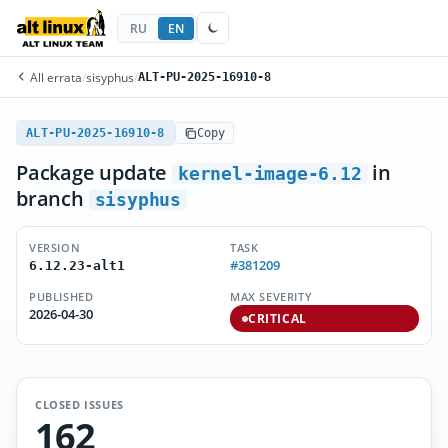
RU
EN
All errata
/
sisyphus
/
ALT-PU-2025-16910-8
ALT-PU-2025-16910-8
Copy
Package update
in
kernel-image-6.12
branch
sisyphus
VERSION
TASK
#381209
6.12.23-alt1
PUBLISHED
MAX SEVERITY
2026-04-30
CRITICAL
CLOSED ISSUES
162