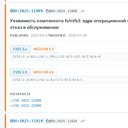
BDU:2025-11909
BDU:2025-11909
Уязвимость компонента fs/ntfs3: ядра операционно
отказ в обслуживании
2025-09-27
2026-01-28
PUBLISHED:
MODIFIED:
CVSS 3.x
MEDIUM 5.5
CVSS:3.x/AV:L/AC:L/PR:L/UI:N/S:U/C:N/I:N/A:H
CVSS 2.0
MEDIUM 4.6
CVSS:2.0/AV:L/AC:L/Au:S/C:N/I:N/A:C
REFERENCES
CVE-2025-22080
CVE-2025-22080
BDU:2025-11910
BDU:2025-11910