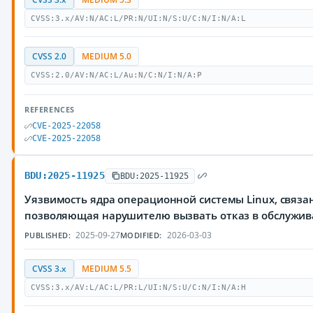
CVSS:3.x/AV:N/AC:L/PR:N/UI:N/S:U/C:N/I:N/A:L
CVSS 2.0
MEDIUM 5.0
CVSS:2.0/AV:N/AC:L/Au:N/C:N/I:N/A:P
REFERENCES
CVE-2025-22058
CVE-2025-22058
BDU:2025-11925
BDU:2025-11925
Уязвимость ядра операционной системы Linux, связа
позволяющая нарушителю вызвать отказ в обслужи
2025-09-27
2026-03-03
PUBLISHED:
MODIFIED:
CVSS 3.x
MEDIUM 5.5
CVSS:3.x/AV:L/AC:L/PR:L/UI:N/S:U/C:N/I:N/A:H