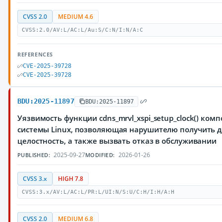
CVSS 2.0
MEDIUM 4.6
CVSS:2.0/AV:L/AC:L/Au:S/C:N/I:N/A:C
REFERENCES
CVE-2025-39728
CVE-2025-39728
BDU:2025-11897
BDU:2025-11897
Уязвимость функции cdns_mrvl_xspi_setup_clock() компо
системы Linux, позволяющая нарушителю получить 
целостность, а также вызвать отказ в обслуживании
2025-09-27
2026-01-26
PUBLISHED:
MODIFIED:
CVSS 3.x
HIGH 7.8
CVSS:3.x/AV:L/AC:L/PR:L/UI:N/S:U/C:H/I:H/A:H
CVSS 2.0
MEDIUM 6.8