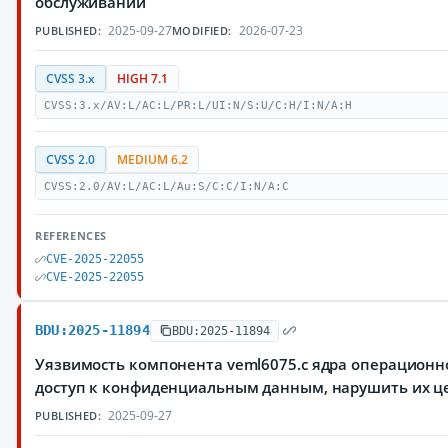
обслуживании
2025-09-27
2026-07-23
PUBLISHED:
MODIFIED:
CVSS 3.x
HIGH 7.1
CVSS:3.x/AV:L/AC:L/PR:L/UI:N/S:U/C:H/I:N/A:H
CVSS 2.0
MEDIUM 6.2
CVSS:2.0/AV:L/AC:L/Au:S/C:C/I:N/A:C
REFERENCES
CVE-2025-22055
CVE-2025-22055
BDU:2025-11894
BDU:2025-11894
Уязвимость компонента veml6075.c ядра операционн
доступ к конфиденциальным данным, нарушить их цел
2025-09-27
PUBLISHED: