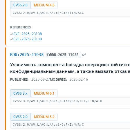
CVSS 2.0
MEDIUM 4.6
CVSS:2.0/AV:L/AC:L/Au:S/C:N/I:N/A:C
REFERENCES
CVE-2025-23138
CVE-2025-23138
BDU:2025-11938
BDU:2025-11938
Уязвимость компонента bpf ядра операционной сист
конфиденциальным данным, а также вызвать отказ 
2025-09-27
2026-02-16
PUBLISHED:
MODIFIED:
CVSS 3.x
MEDIUM 6.1
CVSS:3.x/AV:L/AC:L/PR:L/UI:N/S:U/C:L/I:N/A:H
CVSS 2.0
MEDIUM 5.2
CVSS:2.0/AV:L/AC:L/Au:S/C:P/I:N/A:C