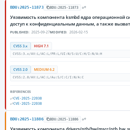
BDU:2025-11873
BDU:2025-11873
Уязвимость компонента ksmbd ядра операционной с
доступ к конфиденциальным данным, а также вызват
2025-09-27
2026-02-15
PUBLISHED:
MODIFIED:
CVSS 3.x
HIGH 7.1
CVSS:3.x/AV:L/AC:L/PR:L/UI:N/S:U/C:H/I:N/A:H
CVSS 2.0
MEDIUM 6.2
CVSS:2.0/AV:L/AC:L/Au:S/C:C/I:N/A:C
REFERENCES
CVE-2025-22038
CVE-2025-22038
BDU:2025-11886
BDU:2025-11886
Уязвимость компонента drivers/ntb/hw/mscc/ntb_hw_sw