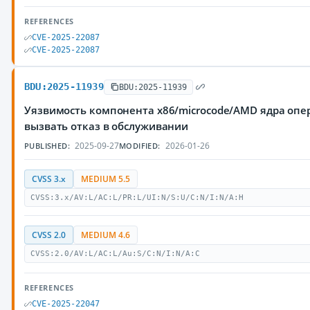
REFERENCES
CVE-2025-22087
CVE-2025-22087
BDU:2025-11939
BDU:2025-11939
Уязвимость компонента x86/microcode/AMD ядра оп
вызвать отказ в обслуживании
2025-09-27
2026-01-26
PUBLISHED:
MODIFIED:
CVSS 3.x
MEDIUM 5.5
CVSS:3.x/AV:L/AC:L/PR:L/UI:N/S:U/C:N/I:N/A:H
CVSS 2.0
MEDIUM 4.6
CVSS:2.0/AV:L/AC:L/Au:S/C:N/I:N/A:C
REFERENCES
CVE-2025-22047