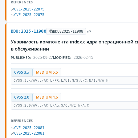
REFERENCES
CVE-2025-22075
CVE-2025-22075
BDU:2025-11908
BDU:2025-11908
Уязвимость компонента index.c ядра операционной 
в обслуживании
2025-09-27
2026-02-15
PUBLISHED:
MODIFIED:
CVSS 3.x
MEDIUM 5.5
CVSS:3.x/AV:L/AC:L/PR:L/UI:N/S:U/C:N/I:N/A:H
CVSS 2.0
MEDIUM 4.6
CVSS:2.0/AV:L/AC:L/Au:S/C:N/I:N/A:C
REFERENCES
CVE-2025-22081
CVE-2025-22081