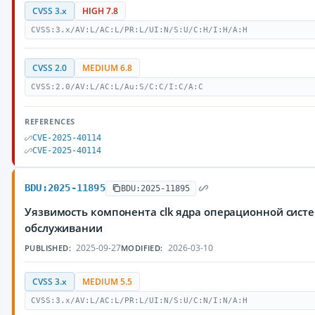
CVSS 3.x
HIGH 7.8
CVSS:3.x/AV:L/AC:L/PR:L/UI:N/S:U/C:H/I:H/A:H
CVSS 2.0
MEDIUM 6.8
CVSS:2.0/AV:L/AC:L/Au:S/C:C/I:C/A:C
REFERENCES
CVE-2025-40114
CVE-2025-40114
BDU:2025-11895
BDU:2025-11895
Уязвимость компонента clk ядра операционной сист
обслуживании
2025-09-27
2026-03-10
PUBLISHED:
MODIFIED:
CVSS 3.x
MEDIUM 5.5
CVSS:3.x/AV:L/AC:L/PR:L/UI:N/S:U/C:N/I:N/A:H