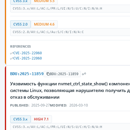
CVSS 3.x
MEDIUM 5.5
CVSS:3.x/AV:L/AC:L/PR:L/UI:N/S:U/C:N/I:N/A:H
CVSS 2.0
MEDIUM 4.6
CVSS:2.0/AV:L/AC:L/Au:S/C:N/I:N/A:C
REFERENCES
CVE-2025-22060
CVE-2025-22060
BDU:2025-11859
BDU:2025-11859
Уязвимость функции nvmet_ctrl_state_show() компонен
системы Linux, позволяющая нарушителю получить 
отказ в обслуживании
2025-09-27
2026-03-10
PUBLISHED:
MODIFIED:
CVSS 3.x
HIGH 7.1
CVSS:3.x/AV:L/AC:L/PR:L/UI:N/S:U/C:H/I:N/A:H