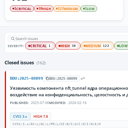
CRITICAL
HIGH
MEDIUM
LOW
1
38
122
1
SEVERITY:
CRITICAL
HIGH
MEDIUM
LOW
1
38
122
Closed issues
(162)
BDU:2025-08099
BDU:2025-08099
Уязвимость компонента nft_tunnel ядра операционн
воздействие на конфиденциальность, целостность 
2025-07-06
2026-02-16
PUBLISHED:
MODIFIED:
CVSS 3.x
HIGH 7.8
CVSS:3.x/AV:L/AC:L/PR:L/UI:N/S:U/C:H/I:H/A:H