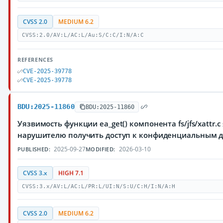
CVSS 2.0
MEDIUM 6.2
CVSS:2.0/AV:L/AC:L/Au:S/C:C/I:N/A:C
REFERENCES
CVE-2025-39778
CVE-2025-39778
BDU:2025-11860
BDU:2025-11860
Уязвимость функции ea_get() компонента fs/jfs/xattr
нарушителю получить доступ к конфиденциальным да
2025-09-27
2026-03-10
PUBLISHED:
MODIFIED:
CVSS 3.x
HIGH 7.1
CVSS:3.x/AV:L/AC:L/PR:L/UI:N/S:U/C:H/I:N/A:H
CVSS 2.0
MEDIUM 6.2