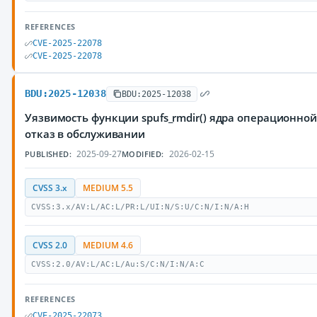
REFERENCES
CVE-2025-22078
CVE-2025-22078
BDU:2025-12038
BDU:2025-12038
Уязвимость функции spufs_rmdir() ядра операционно
отказ в обслуживании
2025-09-27
2026-02-15
PUBLISHED:
MODIFIED:
CVSS 3.x
MEDIUM 5.5
CVSS:3.x/AV:L/AC:L/PR:L/UI:N/S:U/C:N/I:N/A:H
CVSS 2.0
MEDIUM 4.6
CVSS:2.0/AV:L/AC:L/Au:S/C:N/I:N/A:C
REFERENCES
CVE-2025-22073