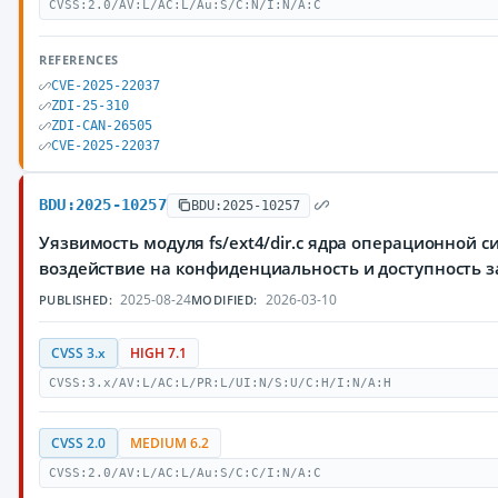
CVSS:2.0/AV:L/AC:L/Au:S/C:N/I:N/A:C
REFERENCES
CVE-2025-22037
ZDI-25-310
ZDI-CAN-26505
CVE-2025-22037
BDU:2025-10257
BDU:2025-10257
Уязвимость модуля fs/ext4/dir.c ядра операционной
воздействие на конфиденциальность и доступност
2025-08-24
2026-03-10
PUBLISHED:
MODIFIED:
CVSS 3.x
HIGH 7.1
CVSS:3.x/AV:L/AC:L/PR:L/UI:N/S:U/C:H/I:N/A:H
CVSS 2.0
MEDIUM 6.2
CVSS:2.0/AV:L/AC:L/Au:S/C:C/I:N/A:C