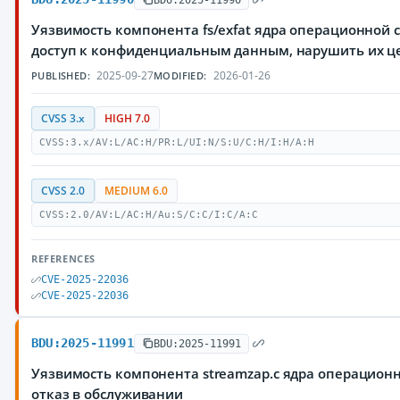
Уязвимость компонента fs/exfat ядра операционной
доступ к конфиденциальным данным, нарушить их цел
2025-09-27
2026-01-26
PUBLISHED:
MODIFIED:
CVSS 3.x
HIGH 7.0
CVSS:3.x/AV:L/AC:H/PR:L/UI:N/S:U/C:H/I:H/A:H
CVSS 2.0
MEDIUM 6.0
CVSS:2.0/AV:L/AC:H/Au:S/C:C/I:C/A:C
REFERENCES
CVE-2025-22036
CVE-2025-22036
BDU:2025-11991
BDU:2025-11991
Уязвимость компонента streamzap.c ядра операцион
отказ в обслуживании