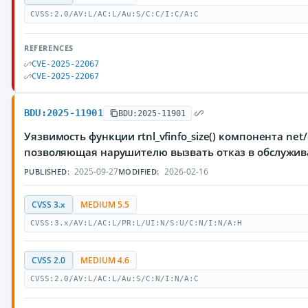
CVSS:2.0/AV:L/AC:L/Au:S/C:C/I:C/A:C
REFERENCES
CVE-2025-22067
CVE-2025-22067
BDU:2025-11901
BDU:2025-11901
Уязвимость функции rtnl_vfinfo_size() компонента net/
позволяющая нарушителю вызвать отказ в обслужи
2025-09-27
2026-02-16
PUBLISHED:
MODIFIED:
CVSS 3.x
MEDIUM 5.5
CVSS:3.x/AV:L/AC:L/PR:L/UI:N/S:U/C:N/I:N/A:H
CVSS 2.0
MEDIUM 4.6
CVSS:2.0/AV:L/AC:L/Au:S/C:N/I:N/A:C