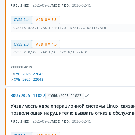
2025-09-27
2026-02-15
PUBLISHED:
MODIFIED:
CVSS 3.x
MEDIUM 5.5
CVSS:3.x/AV:L/AC:L/PR:L/UI:N/S:U/C:N/I:N/A:H
CVSS 2.0
MEDIUM 4.6
CVSS:2.0/AV:L/AC:L/Au:S/C:N/I:N/A:C
REFERENCES
CVE-2025-22042
CVE-2025-22042
BDU:2025-11827
BDU:2025-11827
Уязвимость ядра операционной системы Linux, связа
позволяющая нарушителю вызвать отказ в обслужи
2025-09-27
2026-02-15
PUBLISHED:
MODIFIED: