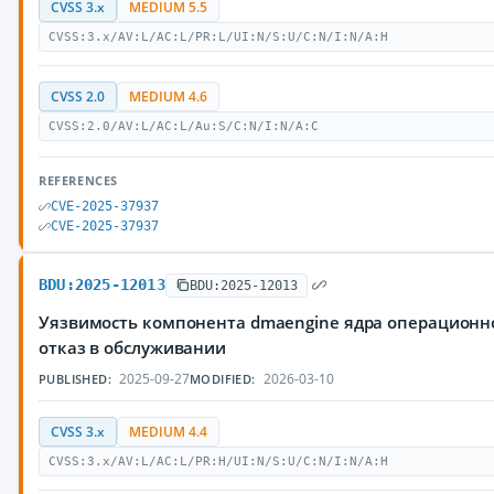
CVSS 3.x
MEDIUM 5.5
CVSS:3.x/AV:L/AC:L/PR:L/UI:N/S:U/C:N/I:N/A:H
CVSS 2.0
MEDIUM 4.6
CVSS:2.0/AV:L/AC:L/Au:S/C:N/I:N/A:C
REFERENCES
CVE-2025-37937
CVE-2025-37937
BDU:2025-12013
BDU:2025-12013
Уязвимость компонента dmaengine ядра операционн
отказ в обслуживании
2025-09-27
2026-03-10
PUBLISHED:
MODIFIED:
CVSS 3.x
MEDIUM 4.4
CVSS:3.x/AV:L/AC:L/PR:H/UI:N/S:U/C:N/I:N/A:H