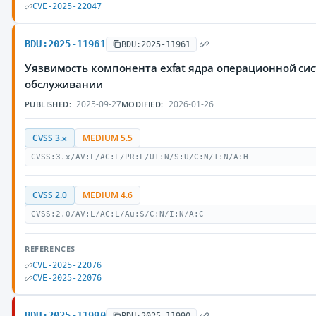
CVE-2025-22047
BDU:2025-11961
BDU:2025-11961
Уязвимость компонента exfat ядра операционной си
обслуживании
2025-09-27
2026-01-26
PUBLISHED:
MODIFIED:
CVSS 3.x
MEDIUM 5.5
CVSS:3.x/AV:L/AC:L/PR:L/UI:N/S:U/C:N/I:N/A:H
CVSS 2.0
MEDIUM 4.6
CVSS:2.0/AV:L/AC:L/Au:S/C:N/I:N/A:C
REFERENCES
CVE-2025-22076
CVE-2025-22076
BDU:2025-11990
BDU:2025-11990