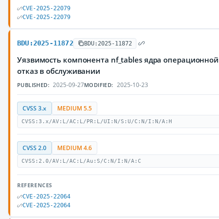
CVE-2025-22079
CVE-2025-22079
BDU:2025-11872
BDU:2025-11872
Уязвимость компонента nf_tables ядра операционно
отказ в обслуживании
2025-09-27
2025-10-23
PUBLISHED:
MODIFIED:
CVSS 3.x
MEDIUM 5.5
CVSS:3.x/AV:L/AC:L/PR:L/UI:N/S:U/C:N/I:N/A:H
CVSS 2.0
MEDIUM 4.6
CVSS:2.0/AV:L/AC:L/Au:S/C:N/I:N/A:C
REFERENCES
CVE-2025-22064
CVE-2025-22064