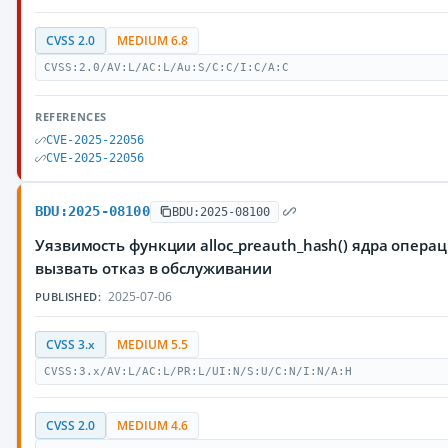
CVSS 2.0
MEDIUM 6.8
CVSS:2.0/AV:L/AC:L/Au:S/C:C/I:C/A:C
REFERENCES
CVE-2025-22056
CVE-2025-22056
BDU:2025-08100
BDU:2025-08100
Уязвимость функции alloc_preauth_hash() ядра опер
вызвать отказ в обслуживании
2025-07-06
PUBLISHED:
CVSS 3.x
MEDIUM 5.5
CVSS:3.x/AV:L/AC:L/PR:L/UI:N/S:U/C:N/I:N/A:H
CVSS 2.0
MEDIUM 4.6