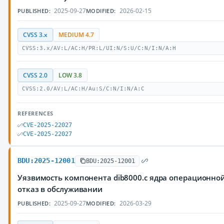
2025-09-27
2026-02-15
PUBLISHED:
MODIFIED:
CVSS 3.x
MEDIUM 4.7
CVSS:3.x/AV:L/AC:H/PR:L/UI:N/S:U/C:N/I:N/A:H
CVSS 2.0
LOW 3.8
CVSS:2.0/AV:L/AC:H/Au:S/C:N/I:N/A:C
REFERENCES
CVE-2025-22027
CVE-2025-22027
BDU:2025-12001
BDU:2025-12001
Уязвимость компонента dib8000.c ядра операционно
отказ в обслуживании
2025-09-27
2026-03-29
PUBLISHED:
MODIFIED: