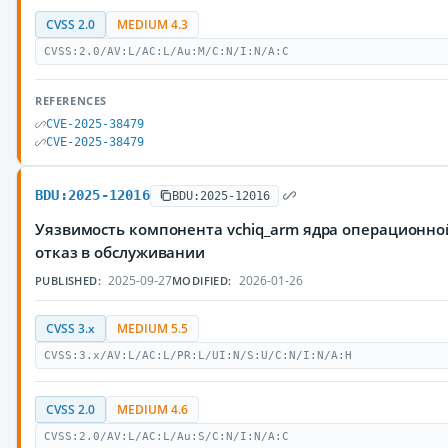
CVSS 2.0
MEDIUM 4.3
CVSS:2.0/AV:L/AC:L/Au:M/C:N/I:N/A:C
REFERENCES
CVE-2025-38479
CVE-2025-38479
BDU:2025-12016
BDU:2025-12016
Уязвимость компонента vchiq_arm ядра операционно
отказ в обслуживании
2025-09-27
2026-01-26
PUBLISHED:
MODIFIED:
CVSS 3.x
MEDIUM 5.5
CVSS:3.x/AV:L/AC:L/PR:L/UI:N/S:U/C:N/I:N/A:H
CVSS 2.0
MEDIUM 4.6
CVSS:2.0/AV:L/AC:L/Au:S/C:N/I:N/A:C