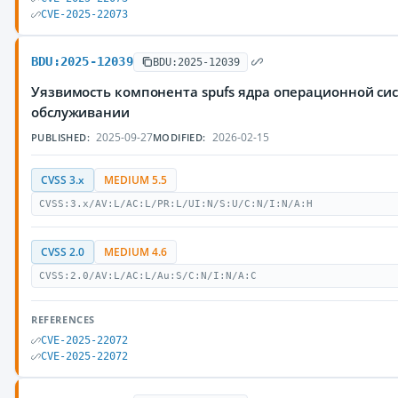
CVE-2025-22073
BDU:2025-12039
BDU:2025-12039
Уязвимость компонента spufs ядра операционной си
обслуживании
2025-09-27
2026-02-15
PUBLISHED:
MODIFIED:
CVSS 3.x
MEDIUM 5.5
CVSS:3.x/AV:L/AC:L/PR:L/UI:N/S:U/C:N/I:N/A:H
CVSS 2.0
MEDIUM 4.6
CVSS:2.0/AV:L/AC:L/Au:S/C:N/I:N/A:C
REFERENCES
CVE-2025-22072
CVE-2025-22072