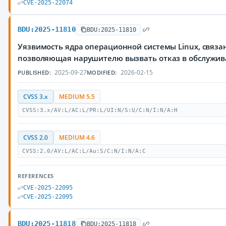
CVE-2025-22074
BDU:2025-11810
BDU:2025-11810
Уязвимость ядра операционной системы Linux, связа
позволяющая нарушителю вызвать отказ в обслужи
2025-09-27
2026-02-15
PUBLISHED:
MODIFIED:
CVSS 3.x
MEDIUM 5.5
CVSS:3.x/AV:L/AC:L/PR:L/UI:N/S:U/C:N/I:N/A:H
CVSS 2.0
MEDIUM 4.6
CVSS:2.0/AV:L/AC:L/Au:S/C:N/I:N/A:C
REFERENCES
CVE-2025-22095
CVE-2025-22095
BDU:2025-11818
BDU:2025-11818