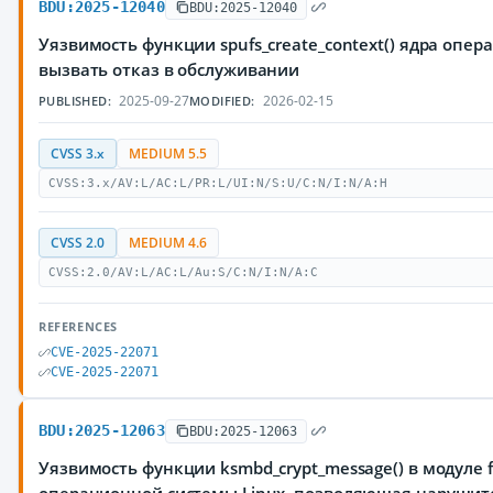
BDU:2025-12040
BDU:2025-12040
Уязвимость функции spufs_create_context() ядра оп
вызвать отказ в обслуживании
2025-09-27
2026-02-15
PUBLISHED:
MODIFIED:
CVSS 3.x
MEDIUM 5.5
CVSS:3.x/AV:L/AC:L/PR:L/UI:N/S:U/C:N/I:N/A:H
CVSS 2.0
MEDIUM 4.6
CVSS:2.0/AV:L/AC:L/Au:S/C:N/I:N/A:C
REFERENCES
CVE-2025-22071
CVE-2025-22071
BDU:2025-12063
BDU:2025-12063
Уязвимость функции ksmbd_crypt_message() в модуле f