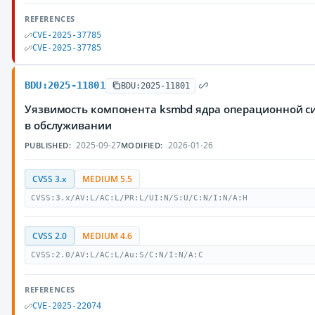
REFERENCES
CVE-2025-37785
CVE-2025-37785
BDU:2025-11801
BDU:2025-11801
Уязвимость компонента ksmbd ядра операционной с
в обслуживании
2025-09-27
2026-01-26
PUBLISHED:
MODIFIED:
CVSS 3.x
MEDIUM 5.5
CVSS:3.x/AV:L/AC:L/PR:L/UI:N/S:U/C:N/I:N/A:H
CVSS 2.0
MEDIUM 4.6
CVSS:2.0/AV:L/AC:L/Au:S/C:N/I:N/A:C
REFERENCES
CVE-2025-22074