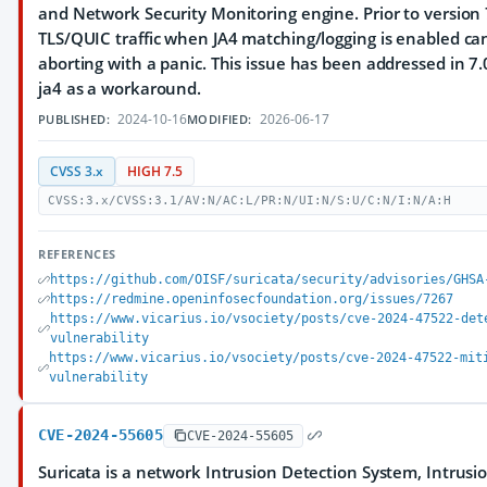
and Network Security Monitoring engine. Prior to version 7
TLS/QUIC traffic when JA4 matching/logging is enabled can
aborting with a panic. This issue has been addressed in 7
ja4 as a workaround.
2024-10-16
2026-06-17
PUBLISHED:
MODIFIED:
CVSS 3.x
HIGH 7.5
CVSS:3.x/CVSS:3.1/AV:N/AC:L/PR:N/UI:N/S:U/C:N/I:N/A:H
REFERENCES
https://github.com/OISF/suricata/security/advisories/GHSA
https://redmine.openinfosecfoundation.org/issues/7267
https://www.vicarius.io/vsociety/posts/cve-2024-47522-det
vulnerability
https://www.vicarius.io/vsociety/posts/cve-2024-47522-mit
vulnerability
CVE-2024-55605
CVE-2024-55605
Suricata is a network Intrusion Detection System, Intrus