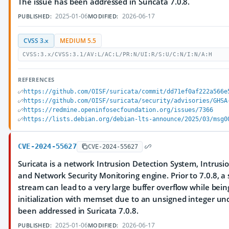
The issue has been addressed in Suricata 7.0.8.
2025-01-06
2026-06-17
PUBLISHED:
MODIFIED:
CVSS 3.x
MEDIUM 5.5
CVSS:3.x/CVSS:3.1/AV:L/AC:L/PR:N/UI:R/S:U/C:N/I:N/A:H
REFERENCES
https://github.com/OISF/suricata/commit/dd71ef0af222a566e
https://github.com/OISF/suricata/security/advisories/GHSA
https://redmine.openinfosecfoundation.org/issues/7366
https://lists.debian.org/debian-lts-announce/2025/03/msg0
CVE-2024-55627
CVE-2024-55627
Suricata is a network Intrusion Detection System, Intrus
and Network Security Monitoring engine. Prior to 7.0.8, a 
stream can lead to a very large buffer overflow while being
initialization with memset due to an unsigned integer un
been addressed in Suricata 7.0.8.
2025-01-06
2026-06-17
PUBLISHED:
MODIFIED: