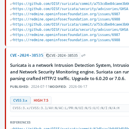
https://github.com/OISF/suricata/commit/a753cdbe84caee3b6
https://github.com/OISF/suricata/security/advisories/GHSA
https://redmine.openinfosecfoundation.org/issues/6987
https://redmine.openinfosecfoundation.org/issues/6988
https://github.com/OISF/suricata/commit/a753cdbe84caee3b6
https://github.com/OISF/suricata/security/advisories/GHSA
https://redmine.openinfosecfoundation.org/issues/6987
https://redmine.openinfosecfoundation.org/issues/6988
CVE-2024-38535
CVE-2024-38535
Suricata is a network Intrusion Detection System, Intrus
and Network Security Monitoring engine. Suricata can r
parsing crafted HTTP/2 traffic. Upgrade to 6.0.20 or 7.0.6.
2024-07-11
2026-06-17
PUBLISHED:
MODIFIED:
CVSS 3.x
HIGH 7.5
CVSS:3.x/CVSS:3.1/AV:N/AC:L/PR:N/UI:N/S:U/C:N/I:N/A:H
REFERENCES