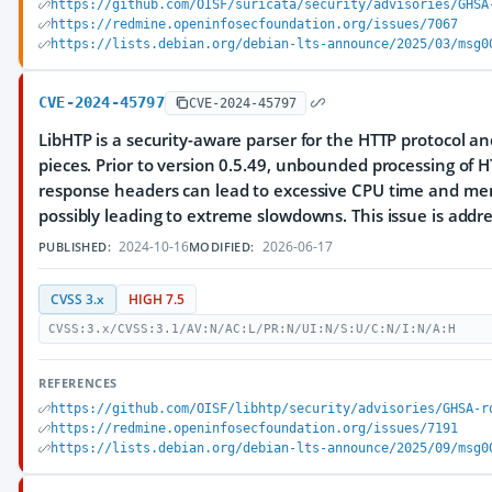
https://github.com/OISF/suricata/security/advisories/GHSA
https://redmine.openinfosecfoundation.org/issues/7067
https://lists.debian.org/debian-lts-announce/2025/03/msg0
CVE-2024-45797
CVE-2024-45797
LibHTP is a security-aware parser for the HTTP protocol an
pieces. Prior to version 0.5.49, unbounded processing of 
response headers can lead to excessive CPU time and mem
possibly leading to extreme slowdowns. This issue is addre
2024-10-16
2026-06-17
PUBLISHED:
MODIFIED:
CVSS 3.x
HIGH 7.5
CVSS:3.x/CVSS:3.1/AV:N/AC:L/PR:N/UI:N/S:U/C:N/I:N/A:H
REFERENCES
https://github.com/OISF/libhtp/security/advisories/GHSA-r
https://redmine.openinfosecfoundation.org/issues/7191
https://lists.debian.org/debian-lts-announce/2025/09/msg0