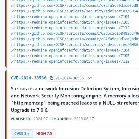
https://github.com/OISF/suricata/commit/62d5cac1b8483d5f9
https://github.com/OISF/suricata/commit/c82fa5ca0d1ce0bd8
https://github.com/OISF/suricata/security/advisories/GHSA
https://redmine.openinfosecfoundation.org/issues/7104
https://redmine.openinfosecfoundation.org/issues/7105
https://redmine.openinfosecfoundation.org/issues/7112
https://github.com/OISF/suricata/commit/62d5cac1b8483d5f9
https://github.com/OISF/suricata/commit/c82fa5ca0d1ce0bd8
https://github.com/OISF/suricata/security/advisories/GHSA
https://redmine.openinfosecfoundation.org/issues/7104
https://redmine.openinfosecfoundation.org/issues/7105
https://redmine.openinfosecfoundation.org/issues/7112
CVE-2024-38536
CVE-2024-38536
Suricata is a network Intrusion Detection System, Intrus
and Network Security Monitoring engine. A memory alloca
`http.memcap` being reached leads to a NULL-ptr referenc
Upgrade to 7.0.6.
2024-07-11
2026-06-17
PUBLISHED:
MODIFIED:
CVSS 3.x
HIGH 7.5