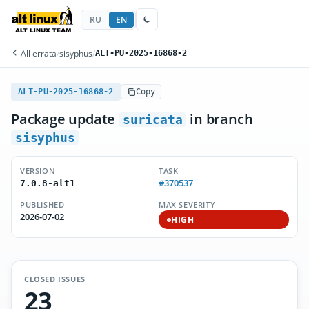
RU
EN
All errata
/
sisyphus
/
ALT-PU-2025-16868-2
ALT-PU-2025-16868-2
Copy
Package update
in branch
suricata
sisyphus
VERSION
TASK
#370537
7.0.8-alt1
PUBLISHED
MAX SEVERITY
2026-07-02
HIGH
CLOSED ISSUES
23