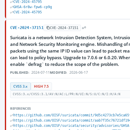
CVE-2024-45795
GHSA-6r8w-fpw6-cp9g
CVE-2024-45795
CVE-2024-37151
CVE-2024-37151
Suricata is a network Intrusion Detection System, Intrus
and Network Security Monitoring engine. Mishandling of 
packets using the same IP ID value can lead to packet rea
can lead to policy bypass. Upgrade to 7.0.6 or 6.0.20. Whe
enable `defrag` to reduce the scope of the problem.
2024-07-11
2026-06-17
PUBLISHED:
MODIFIED:
CVSS 3.x
HIGH 7.5
CVSS:3.x/CVSS:3.1/AV:N/AC:L/PR:N/UI:N/S:U/C:N/I:H/A:N
REFERENCES
https://github.com/OISF/suricata/commit/9d5c4273cb7e5ca65
https://github.com/OISF/suricata/commit/aab7f35c76721df19
https://github.com/OISF/suricata/security/advisories/GHSA