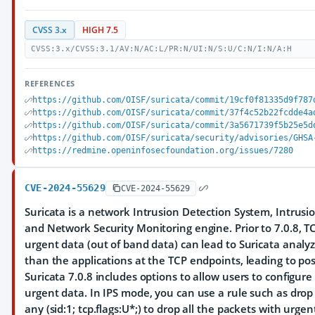
CVSS 3.x
HIGH 7.5
CVSS:3.x/CVSS:3.1/AV:N/AC:L/PR:N/UI:N/S:U/C:N/I:N/A:H
REFERENCES
https://github.com/OISF/suricata/commit/19cf0f81335d9f787
https://github.com/OISF/suricata/commit/37f4c52b22fcdde4a
https://github.com/OISF/suricata/commit/3a5671739f5b25e5d
https://github.com/OISF/suricata/security/advisories/GHSA
https://redmine.openinfosecfoundation.org/issues/7280
CVE-2024-55629
CVE-2024-55629
Suricata is a network Intrusion Detection System, Intrus
and Network Security Monitoring engine. Prior to 7.0.8, 
urgent data (out of band data) can lead to Suricata analyz
than the applications at the TCP endpoints, leading to pos
Suricata 7.0.8 includes options to allow users to configur
urgent data. In IPS mode, you can use a rule such as drop
any (sid:1; tcp.flags:U*;) to drop all the packets with urgent