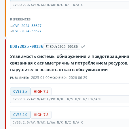
CVSS:2.0/AV:N/AC:H/Au:N/C:N/I:N/A:C
REFERENCES
CVE-2024-55627
CVE-2024-55627
BDU:2025-00136
BDU:2025-00136
Уязвимость системы обнаружения и предотвращения 
связанная с асимметричным потреблением ресурсов
нарушителю вызвать отказ в обслуживании
2025-01-09
2026-06-29
PUBLISHED:
MODIFIED:
CVSS 3.x
HIGH 7.5
CVSS:3.x/AV:N/AC:L/PR:N/UI:N/S:U/C:N/I:N/A:H
CVSS 2.0
HIGH 7.8
CVSS:2.0/AV:N/AC:L/Au:N/C:N/I:N/A:C