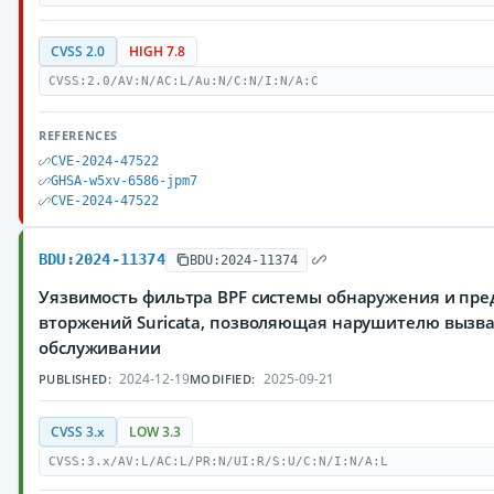
CVSS 2.0
HIGH 7.8
CVSS:2.0/AV:N/AC:L/Au:N/C:N/I:N/A:C
REFERENCES
CVE-2024-47522
GHSA-w5xv-6586-jpm7
CVE-2024-47522
BDU:2024-11374
BDU:2024-11374
Уязвимость фильтра BPF системы обнаружения и пр
вторжений Suricata, позволяющая нарушителю вызва
обслуживании
2024-12-19
2025-09-21
PUBLISHED:
MODIFIED:
CVSS 3.x
LOW 3.3
CVSS:3.x/AV:L/AC:L/PR:N/UI:R/S:U/C:N/I:N/A:L