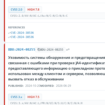
CVSS 2.0
HIGH 7.8
CVSS:2.0/AV:N/AC:L/Au:N/C:N/I:N/A:C
REFERENCES
CVE-2024-38536
CVE-2024-38536
BDU:2024-08255
BDU:2024-08255
Уязвимость системы обнаружения и предотвращения 
связанная с ошибками при проверке JA4-идентифика
предоставляющего информацию о прикладном проток
использован между клиентом и сервером, позволя
вызвать отказ в обслуживании
2024-10-20
2026-06-29
PUBLISHED:
MODIFIED:
CVSS 3.x
HIGH 7.5
CVSS:3.x/AV:N/AC:L/PR:N/UI:N/S:U/C:N/I:N/A:H