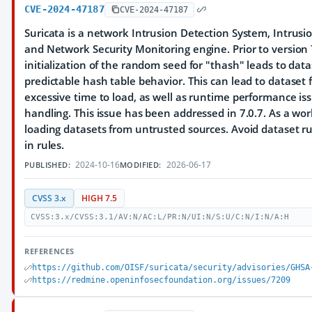
CVE-2024-47187
CVE-2024-47187
Suricata is a network Intrusion Detection System, Intrus
and Network Security Monitoring engine. Prior to version 
initialization of the random seed for "thash" leads to dat
predictable hash table behavior. This can lead to dataset f
excessive time to load, as well as runtime performance iss
handling. This issue has been addressed in 7.0.7. As a wo
loading datasets from untrusted sources. Avoid dataset rul
in rules.
2024-10-16
2026-06-17
PUBLISHED:
MODIFIED:
CVSS 3.x
HIGH 7.5
CVSS:3.x/CVSS:3.1/AV:N/AC:L/PR:N/UI:N/S:U/C:N/I:N/A:H
REFERENCES
https://github.com/OISF/suricata/security/advisories/GHSA
https://redmine.openinfosecfoundation.org/issues/7209