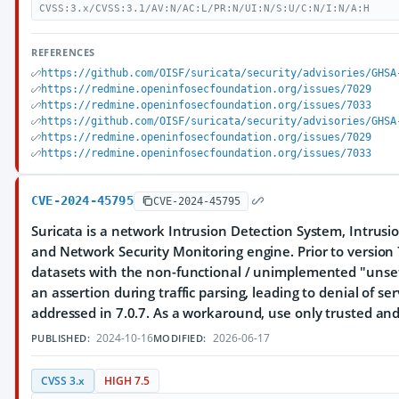
CVSS:3.x/CVSS:3.1/AV:N/AC:L/PR:N/UI:N/S:U/C:N/I:N/A:H
REFERENCES
https://github.com/OISF/suricata/security/advisories/GHSA
https://redmine.openinfosecfoundation.org/issues/7029
https://redmine.openinfosecfoundation.org/issues/7033
https://github.com/OISF/suricata/security/advisories/GHSA
https://redmine.openinfosecfoundation.org/issues/7029
https://redmine.openinfosecfoundation.org/issues/7033
CVE-2024-45795
CVE-2024-45795
Suricata is a network Intrusion Detection System, Intrus
and Network Security Monitoring engine. Prior to version 7
datasets with the non-functional / unimplemented "unset
an assertion during traffic parsing, leading to denial of serv
addressed in 7.0.7. As a workaround, use only trusted and 
2024-10-16
2026-06-17
PUBLISHED:
MODIFIED:
CVSS 3.x
HIGH 7.5