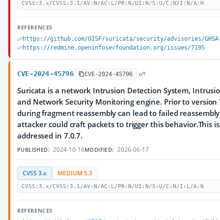
CVSS:3.x/CVSS:3.1/AV:N/AC:L/PR:N/UI:N/S:U/C:N/I:N/A:H
REFERENCES
https://github.com/OISF/suricata/security/advisories/GHSA
https://redmine.openinfosecfoundation.org/issues/7195
CVE-2024-45796
CVE-2024-45796
Suricata is a network Intrusion Detection System, Intrus
and Network Security Monitoring engine. Prior to version 7.
during fragment reassembly can lead to failed reassembly f
attacker could craft packets to trigger this behavior.This 
addressed in 7.0.7.
2024-10-16
2026-06-17
PUBLISHED:
MODIFIED:
CVSS 3.x
MEDIUM 5.3
CVSS:3.x/CVSS:3.1/AV:N/AC:L/PR:N/UI:N/S:U/C:N/I:L/A:N
REFERENCES