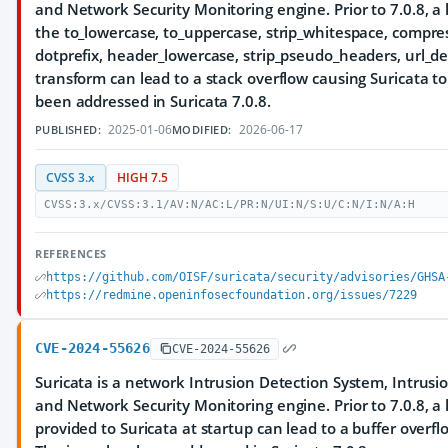
and Network Security Monitoring engine. Prior to 7.0.8, a 
the to_lowercase, to_uppercase, strip_whitespace, compre
dotprefix, header_lowercase, strip_pseudo_headers, url_de
transform can lead to a stack overflow causing Suricata to
been addressed in Suricata 7.0.8.
2025-01-06
2026-06-17
PUBLISHED:
MODIFIED:
CVSS 3.x
HIGH 7.5
CVSS:3.x/CVSS:3.1/AV:N/AC:L/PR:N/UI:N/S:U/C:N/I:N/A:H
REFERENCES
https://github.com/OISF/suricata/security/advisories/GHSA
https://redmine.openinfosecfoundation.org/issues/7229
CVE-2024-55626
CVE-2024-55626
Suricata is a network Intrusion Detection System, Intrus
and Network Security Monitoring engine. Prior to 7.0.8, a la
provided to Suricata at startup can lead to a buffer overfl