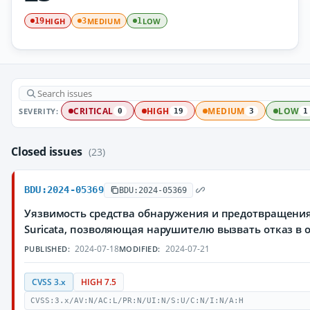
HIGH
MEDIUM
LOW
19
3
1
SEVERITY:
CRITICAL
HIGH
MEDIUM
LOW
0
19
3
1
Closed issues
(23)
BDU:2024-05369
BDU:2024-05369
Уязвимость средства обнаружения и предотвращени
Suricata, позволяющая нарушителю вызвать отказ в
2024-07-18
2024-07-21
PUBLISHED:
MODIFIED:
CVSS 3.x
HIGH 7.5
CVSS:3.x/AV:N/AC:L/PR:N/UI:N/S:U/C:N/I:N/A:H