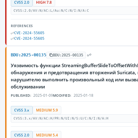
CVSS 2.0
HIGH 7.8
CVSS:2.0/AV:N/AC:L/Au:N/C:N/I:N/A:C
REFERENCES
CVE-2024-55605
CVE-2024-55605
BDU:2025-00135
BDU:2025-00135
Уязвимость функции StreamingBufferSlideToOffsetWith
обнаружения и предотвращения вторжений Suricata
нарушителю выполнить произвольный код или вызва
обслуживании
2025-01-09
2025-01-18
PUBLISHED:
MODIFIED:
CVSS 3.x
MEDIUM 5.9
CVSS:3.x/AV:N/AC:H/PR:N/UI:N/S:U/C:N/I:N/A:H
CVSS 2.0
MEDIUM 5.4