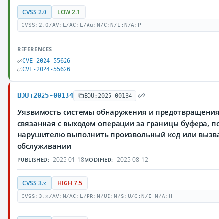
CVSS 2.0
LOW 2.1
CVSS:2.0/AV:L/AC:L/Au:N/C:N/I:N/A:P
REFERENCES
CVE-2024-55626
CVE-2024-55626
BDU:2025-00134
BDU:2025-00134
Уязвимость системы обнаружения и предотвращения 
связанная с выходом операции за границы буфера, 
нарушителю выполнить произвольный код или вызва
обслуживании
2025-01-18
2025-08-12
PUBLISHED:
MODIFIED:
CVSS 3.x
HIGH 7.5
CVSS:3.x/AV:N/AC:L/PR:N/UI:N/S:U/C:N/I:N/A:H