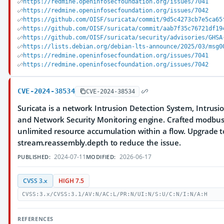
https://redmine.openinfosecfoundation.org/issues/7041
https://redmine.openinfosecfoundation.org/issues/7042
https://github.com/OISF/suricata/commit/9d5c4273cb7e5ca65
https://github.com/OISF/suricata/commit/aab7f35c76721df19
https://github.com/OISF/suricata/security/advisories/GHSA
https://lists.debian.org/debian-lts-announce/2025/03/msg0
https://redmine.openinfosecfoundation.org/issues/7041
https://redmine.openinfosecfoundation.org/issues/7042
CVE-2024-38534
CVE-2024-38534
Suricata is a network Intrusion Detection System, Intrus
and Network Security Monitoring engine. Crafted modbus t
unlimited resource accumulation within a flow. Upgrade to 
stream.reassembly.depth to reduce the issue.
2024-07-11
2026-06-17
PUBLISHED:
MODIFIED:
CVSS 3.x
HIGH 7.5
CVSS:3.x/CVSS:3.1/AV:N/AC:L/PR:N/UI:N/S:U/C:N/I:N/A:H
REFERENCES