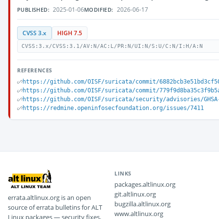
2025-01-06
2026-06-17
PUBLISHED:
MODIFIED:
CVSS 3.x
HIGH 7.5
CVSS:3.x/CVSS:3.1/AV:N/AC:L/PR:N/UI:N/S:U/C:N/I:H/A:N
REFERENCES
https://github.com/OISF/suricata/commit/6882bcb3e51bd3cf5
https://github.com/OISF/suricata/commit/779f9d8ba35c3f9b5
https://github.com/OISF/suricata/security/advisories/GHSA
https://redmine.openinfosecfoundation.org/issues/7411
LINKS
packages.altlinux.org
git.altlinux.org
errata.altlinux.org is an open
bugzilla.altlinux.org
source of errata bulletins for ALT
www.altlinux.org
Linux packages — security fixes,