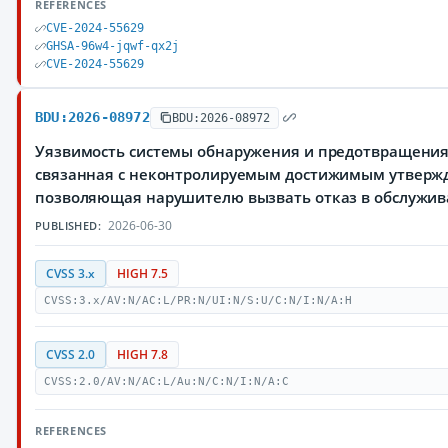
REFERENCES
CVE-2024-55629
GHSA-96w4-jqwf-qx2j
CVE-2024-55629
BDU:2026-08972
BDU:2026-08972
Уязвимость системы обнаружения и предотвращения 
связанная с неконтролируемым достижимым утверж
позволяющая нарушителю вызвать отказ в обслужи
2026-06-30
PUBLISHED:
CVSS 3.x
HIGH 7.5
CVSS:3.x/AV:N/AC:L/PR:N/UI:N/S:U/C:N/I:N/A:H
CVSS 2.0
HIGH 7.8
CVSS:2.0/AV:N/AC:L/Au:N/C:N/I:N/A:C
REFERENCES