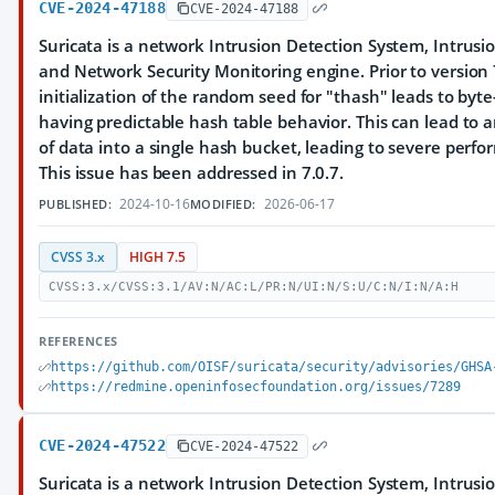
CVE-2024-47188
CVE-2024-47188
Suricata is a network Intrusion Detection System, Intrus
and Network Security Monitoring engine. Prior to version 
initialization of the random seed for "thash" leads to byt
having predictable hash table behavior. This can lead to an
of data into a single hash bucket, leading to severe perf
This issue has been addressed in 7.0.7.
2024-10-16
2026-06-17
PUBLISHED:
MODIFIED:
CVSS 3.x
HIGH 7.5
CVSS:3.x/CVSS:3.1/AV:N/AC:L/PR:N/UI:N/S:U/C:N/I:N/A:H
REFERENCES
https://github.com/OISF/suricata/security/advisories/GHSA
https://redmine.openinfosecfoundation.org/issues/7289
CVE-2024-47522
CVE-2024-47522
Suricata is a network Intrusion Detection System, Intrus