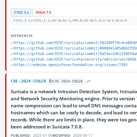
CVSS 3.x
HIGH 7.5
CVSS:3.x/CVSS:3.1/AV:N/AC:L/PR:N/UI:N/S:U/C:N/I:N/A:H
REFERENCES
https://github.com/OISF/suricata/commit/282509f70c4ce8050
https://github.com/OISF/suricata/commit/8900041405dbb5f95
https://github.com/OISF/suricata/commit/9a53ec43b13f0039a
https://github.com/OISF/suricata/security/advisories/GHSA
https://redmine.openinfosecfoundation.org/issues/7393
CVE-2024-55628
CVE-2024-55628
Suricata is a network Intrusion Detection System, Intrus
and Network Security Monitoring engine. Prior to version 
name compression can lead to small DNS messages contai
hostnames which can be costly to decode, and lead to ver
records. While there are limits in place, they were too ge
been addressed in Suricata 7.0.8.
2025-01-06
2026-06-17
PUBLISHED:
MODIFIED: