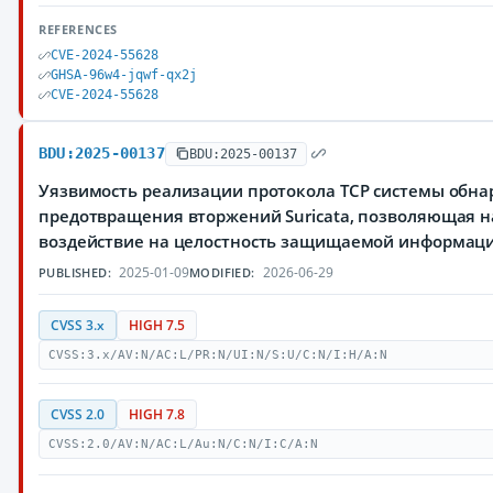
REFERENCES
CVE-2024-55628
GHSA-96w4-jqwf-qx2j
CVE-2024-55628
BDU:2025-00137
BDU:2025-00137
Уязвимость реализации протокола TCP системы обна
предотвращения вторжений Suricata, позволяющая 
воздействие на целостность защищаемой информац
2025-01-09
2026-06-29
PUBLISHED:
MODIFIED:
CVSS 3.x
HIGH 7.5
CVSS:3.x/AV:N/AC:L/PR:N/UI:N/S:U/C:N/I:H/A:N
CVSS 2.0
HIGH 7.8
CVSS:2.0/AV:N/AC:L/Au:N/C:N/I:C/A:N