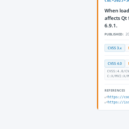
CVE-2025-5
When loadi
affects Qt 
6.9.1.
20
PUBLISHED:
CVSS 3.x
CVSS 4.0
CVSS:4.0/C
C:X/MVI:X/
REFERENCES
https://co
https://is