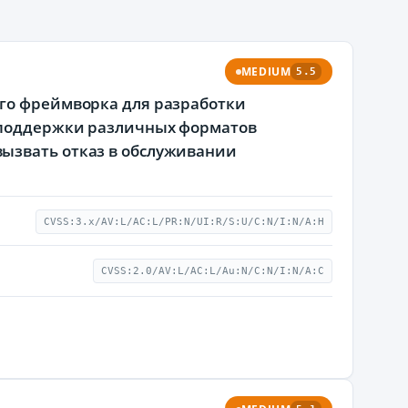
MEDIUM
5.5
ого фреймворка для разработки
я поддержки различных форматов
ызвать отказ в обслуживании
CVSS:3.x/AV:L/AC:L/PR:N/UI:R/S:U/C:N/I:N/A:H
CVSS:2.0/AV:L/AC:L/Au:N/C:N/I:N/A:C