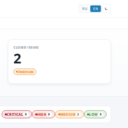
RU
EN
CLOSED ISSUES
2
MEDIUM
2
:
CRITICAL
HIGH
MEDIUM
LOW
0
0
2
0