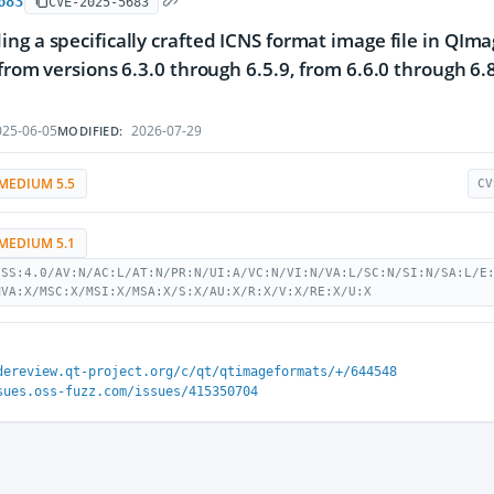
683
CVE-2025-5683
ng a specifically crafted ICNS format image file in QImage
from versions 6.3.0 through 6.5.9, from 6.6.0 through 6.8.4
25-06-05
2026-07-29
MODIFIED:
MEDIUM 5.5
CV
MEDIUM 5.1
VSS:4.0/AV:N/AC:L/AT:N/PR:N/UI:A/VC:N/VI:N/VA:L/SC:N/SI:N/SA:L/E
MVA:X/MSC:X/MSI:X/MSA:X/S:X/AU:X/R:X/V:X/RE:X/U:X
dereview.qt-project.org/c/qt/qtimageformats/+/644548
sues.oss-fuzz.com/issues/415350704