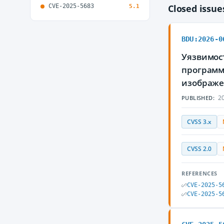
CVE-2025-5683
Closed issu
5.1
BDU:2026-0
Уязвимос
программ
изображе
20
PUBLISHED:
CVSS 3.x
CVSS 2.0
REFERENCES
CVE-2025-5
CVE-2025-5