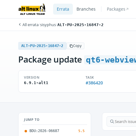
Errata
Branches
Packages
All errata
/
sisyphus
/
ALT-PU-2025-16847-2
ALT-PU-2025-16847-2
Copy
Package update
qt6-webvie
VERSION
TASK
#386420
6.9.1-alt1
JUMP TO
BDU:2026-06687
5.5