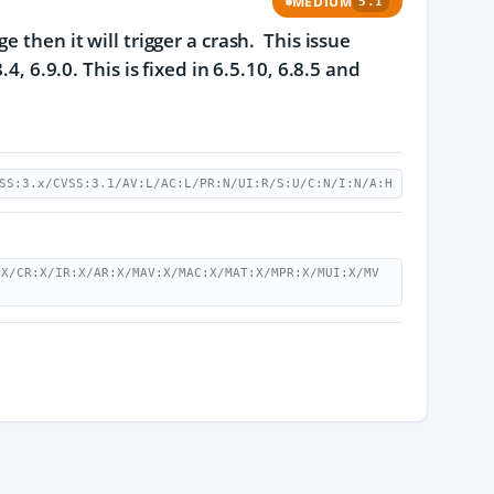
MEDIUM
5.1
 then it will trigger a crash. This issue
, 6.9.0. This is fixed in 6.5.10, 6.8.5 and
SS:3.x/CVSS:3.1/AV:L/AC:L/PR:N/UI:R/S:U/C:N/I:N/A:H
:X/CR:X/IR:X/AR:X/MAV:X/MAC:X/MAT:X/MPR:X/MUI:X/MV