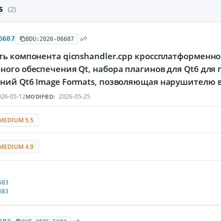
es
(2)
6687
BDU:2026-06687
ть компонента qicnshandler.cpp кроссплатформенн
ного обеспечения Qt, набора плагинов для Qt6 дл
ний Qt6 Image Formats, позволяющая нарушителю в
26-05-12
2026-05-25
MODIFIED:
MEDIUM 5.5
MEDIUM 4.9
683
683