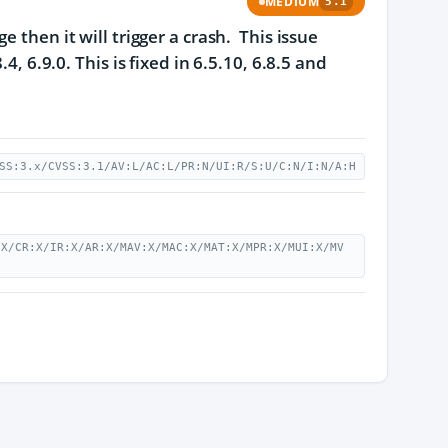
MEDIUM
5.1
 then it will trigger a crash. This issue
, 6.9.0. This is fixed in 6.5.10, 6.8.5 and
SS:3.x/CVSS:3.1/AV:L/AC:L/PR:N/UI:R/S:U/C:N/I:N/A:H
:X/CR:X/IR:X/AR:X/MAV:X/MAC:X/MAT:X/MPR:X/MUI:X/MV