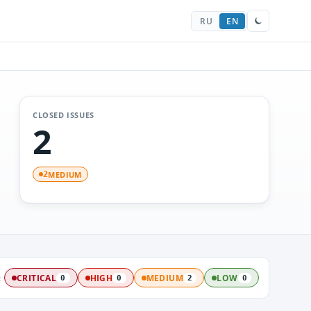
RU
EN
CLOSED ISSUES
2
MEDIUM
2
:
CRITICAL
HIGH
MEDIUM
LOW
0
0
2
0