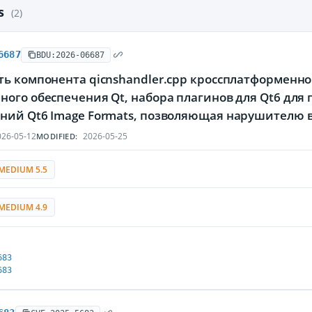
es
(2)
6687
BDU:2026-06687
ть компонента qicnshandler.cpp кроссплатформенн
ного обеспечения Qt, набора плагинов для Qt6 дл
ний Qt6 Image Formats, позволяющая нарушителю в
26-05-12
2026-05-25
MODIFIED:
MEDIUM 5.5
MEDIUM 4.9
683
683