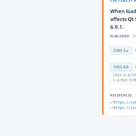
CVE-2025-5
When loadi
affects Qt 
6.9.1.
20
PUBLISHED:
CVSS 3.x
CVSS 4.0
CVSS:4.0/C
C:X/MVI:X/
REFERENCES
https://co
https://is