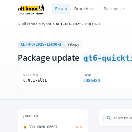
Errata
Branches
Packages
All errata
/
sisyphus
/
ALT-PU-2025-16830-2
ALT-PU-2025-16830-2
Copy
Package update
qt6-quickt
VERSION
TASK
#386420
6.9.1-alt1
JUMP TO
BDU:2026-06687
5.5