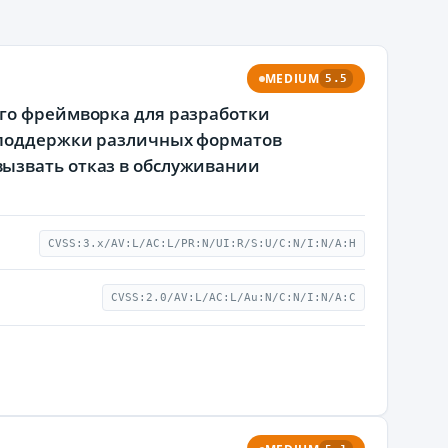
MEDIUM
5.5
ого фреймворка для разработки
я поддержки различных форматов
ызвать отказ в обслуживании
CVSS:3.x/AV:L/AC:L/PR:N/UI:R/S:U/C:N/I:N/A:H
CVSS:2.0/AV:L/AC:L/Au:N/C:N/I:N/A:C