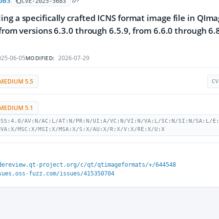
683
CVE-2025-5683
ng a specifically crafted ICNS format image file in QImage
from versions 6.3.0 through 6.5.9, from 6.6.0 through 6.8.4
25-06-05
2026-07-29
MODIFIED:
MEDIUM 5.5
CV
MEDIUM 5.1
VSS:4.0/AV:N/AC:L/AT:N/PR:N/UI:A/VC:N/VI:N/VA:L/SC:N/SI:N/SA:L/E
MVA:X/MSC:X/MSI:X/MSA:X/S:X/AU:X/R:X/V:X/RE:X/U:X
dereview.qt-project.org/c/qt/qtimageformats/+/644548
sues.oss-fuzz.com/issues/415350704