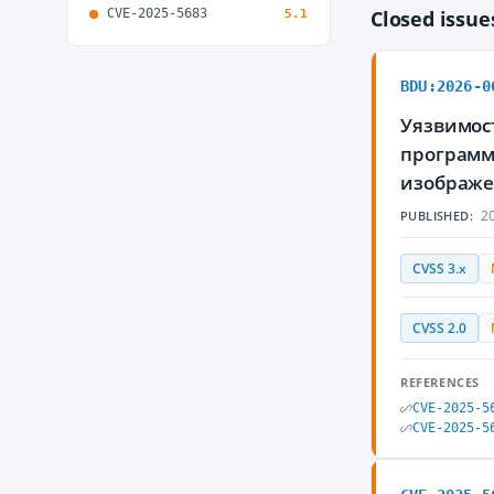
CVE-2025-5683
Closed issu
5.1
BDU:2026-0
Уязвимос
программ
изображе
20
PUBLISHED:
CVSS 3.x
CVSS 2.0
REFERENCES
CVE-2025-5
CVE-2025-5