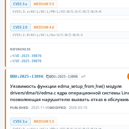
CVSS 3.x
MEDIUM 5.5
CVSS:3.x/AV:L/AC:L/PR:L/UI:N/S:U/C:N/I:N/A:H
CVSS 2.0
MEDIUM 4.6
CVSS:2.0/AV:L/AC:L/Au:S/C:N/I:N/A:C
REFERENCES
CVE-2025-39876
CVE-2025-39876
BDU:2025-13896
BDU:2025-13896
Уязвимость функции edma_setup_from_hw() модуля
drivers/dma/ti/edma.c ядра операционной системы Lin
позволяющая нарушителю вызвать отказ в обслужи
2025-11-06
2026-03-10
PUBLISHED:
MODIFIED:
CVSS 3.x
MEDIUM 5.5