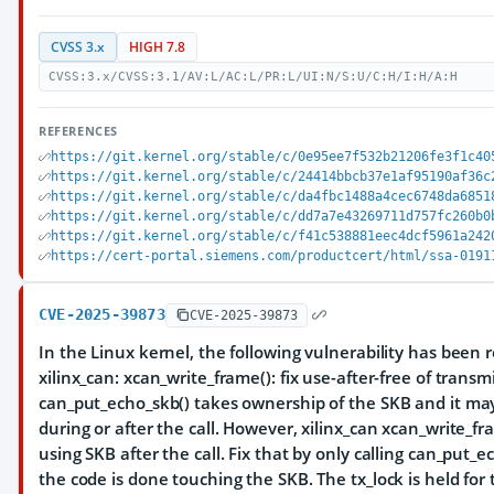
CVSS 3.x
HIGH 7.8
CVSS:3.x/CVSS:3.1/AV:L/AC:L/PR:L/UI:N/S:U/C:H/I:H/A:H
REFERENCES
https://git.kernel.org/stable/c/0e95ee7f532b21206fe3f1c40
https://git.kernel.org/stable/c/24414bbcb37e1af95190af36c
https://git.kernel.org/stable/c/da4fbc1488a4cec6748da6851
https://git.kernel.org/stable/c/dd7a7e43269711d757fc260b0
https://git.kernel.org/stable/c/f41c538881eec4dcf5961a242
https://cert-portal.siemens.com/productcert/html/ssa-0191
CVE-2025-39873
CVE-2025-39873
In the Linux kernel, the following vulnerability has been r
xilinx_can: xcan_write_frame(): fix use-after-free of trans
can_put_echo_skb() takes ownership of the SKB and it ma
during or after the call. However, xilinx_can xcan_write_f
using SKB after the call. Fix that by only calling can_put_e
the code is done touching the SKB. The tx_lock is held for 