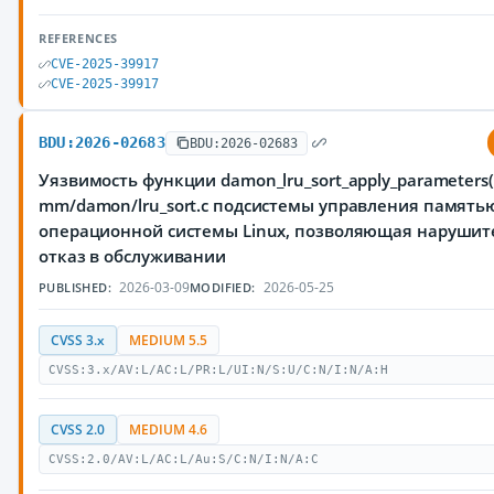
REFERENCES
CVE-2025-39917
CVE-2025-39917
BDU:2026-02683
BDU:2026-02683
Уязвимость функции damon_lru_sort_apply_parameters(
mm/damon/lru_sort.c подсистемы управления память
операционной системы Linux, позволяющая нарушит
отказ в обслуживании
2026-03-09
2026-05-25
PUBLISHED:
MODIFIED:
CVSS 3.x
MEDIUM 5.5
CVSS:3.x/AV:L/AC:L/PR:L/UI:N/S:U/C:N/I:N/A:H
CVSS 2.0
MEDIUM 4.6
CVSS:2.0/AV:L/AC:L/Au:S/C:N/I:N/A:C