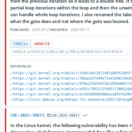
from the previous iteration so it leads to a double free. It'
partial loop iterations within the loop and then the unwi
can handle whole loop iterations. I also renamed the label
what the goto does and not where the goto was located.
2025-09-23
2026-06-17
PUBLISHED:
MODIFIED:
CVSS 3.x
HIGH 7.8
CVSS:3.x/CVSS:3.1/AV:L/AC:L/PR:L/UI:N/S:U/C:H/I:H/A:H
REFERENCES
https://git.kernel.org/stable/c/25e6146c2812487a88f619d5f
https://git.kernel.org/stable/c/39aaa337449e71a41d4813be0
https://git.kernel.org/stable/c/9f0e225635475b2285b966271
https://git.kernel.org/stable/c/df82c7901513fd0fc738052a8
https://git.kernel.org/stable/c/ec5430d090d0b6ace8fefa290
https://lists.debian.org/debian-lts-announce/2025/10/msg0
CVE-2025-39871
CVE-2025-39871
In the Linux kernel, the following vulnerability has been 