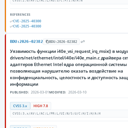
CVSS:2.0/AV:L/AC:L/Au:S/C:P/I:N/A:N
REFERENCES
CVE-2025-40300
CVE-2025-40300
BDU:2026-02382
BDU:2026-02382
Уязвимость функции i40e_vsi_request_irq_msix() в моду
drivers/net/ethernet/intel/i40e/i40e_main.c драйвера с
адаптеров Ethernet Intel ядра операционной системы 
позволяющая нарушителю оказать воздействие на
конфиденциальность, целостность и доступность з
информации
2026-03-01
2026-03-10
PUBLISHED:
MODIFIED:
CVSS 3.x
HIGH 7.8
CVSS:3.x/AV:L/AC:L/PR:L/UI:N/S:U/C:H/I:H/A:H