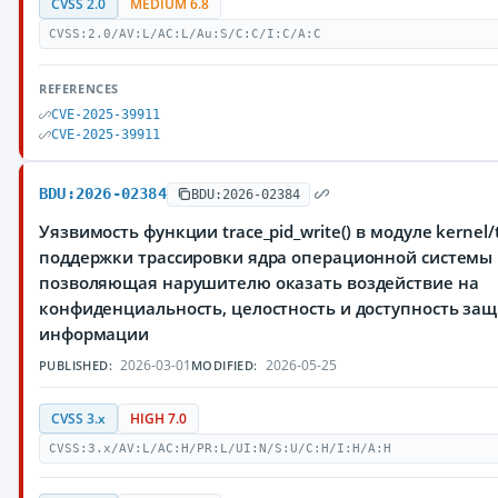
CVSS 2.0
MEDIUM 6.8
CVSS:2.0/AV:L/AC:L/Au:S/C:C/I:C/A:C
REFERENCES
CVE-2025-39911
CVE-2025-39911
BDU:2026-02384
BDU:2026-02384
Уязвимость функции trace_pid_write() в модуле kernel/t
поддержки трассировки ядра операционной системы 
позволяющая нарушителю оказать воздействие на
конфиденциальность, целостность и доступность з
информации
2026-03-01
2026-05-25
PUBLISHED:
MODIFIED:
CVSS 3.x
HIGH 7.0
CVSS:3.x/AV:L/AC:H/PR:L/UI:N/S:U/C:H/I:H/A:H