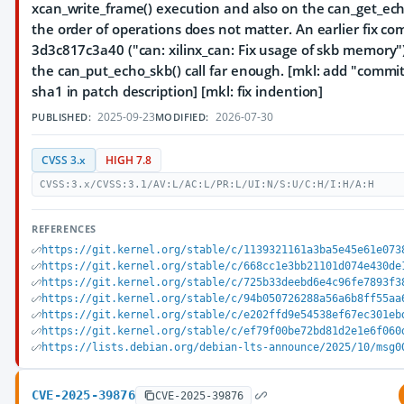
xcan_write_frame() execution and also on the can_get_ech
the order of operations does not matter. An earlier fix co
3d3c817c3a40 ("can: xilinx_can: Fix usage of skb memory"
the can_put_echo_skb() call far enough. [mkl: add "commit"
sha1 in patch description] [mkl: fix indention]
2025-09-23
2026-07-30
PUBLISHED:
MODIFIED:
CVSS 3.x
HIGH 7.8
CVSS:3.x/CVSS:3.1/AV:L/AC:L/PR:L/UI:N/S:U/C:H/I:H/A:H
REFERENCES
https://git.kernel.org/stable/c/1139321161a3ba5e45e61e073
https://git.kernel.org/stable/c/668cc1e3bb21101d074e430de
https://git.kernel.org/stable/c/725b33deebd6e4c96fe7893f3
https://git.kernel.org/stable/c/94b050726288a56a6b8ff55aa
https://git.kernel.org/stable/c/e202ffd9e54538ef67ec301eb
https://git.kernel.org/stable/c/ef79f00be72bd81d2e1e6f060
https://lists.debian.org/debian-lts-announce/2025/10/msg0
CVE-2025-39876
CVE-2025-39876