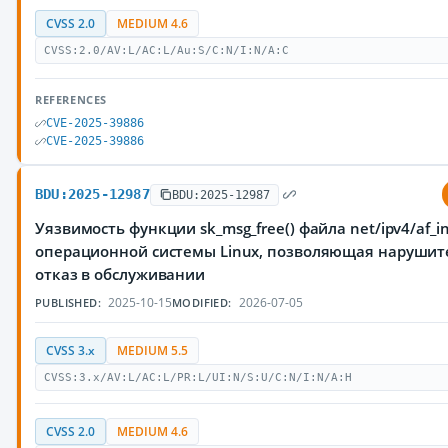
CVSS 2.0
MEDIUM 4.6
CVSS:2.0/AV:L/AC:L/Au:S/C:N/I:N/A:C
REFERENCES
CVE-2025-39886
CVE-2025-39886
BDU:2025-12987
BDU:2025-12987
Уязвимость функции sk_msg_free() файла net/ipv4/af_in
операционной системы Linux, позволяющая нарушит
отказ в обслуживании
2025-10-15
2026-07-05
PUBLISHED:
MODIFIED:
CVSS 3.x
MEDIUM 5.5
CVSS:3.x/AV:L/AC:L/PR:L/UI:N/S:U/C:N/I:N/A:H
CVSS 2.0
MEDIUM 4.6