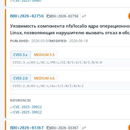
CVE-2025-39907
BDU:2026-02756
BDU:2026-02756
Уязвимость компонента nfs/localio ядра операционн
Linux, позволяющая нарушителю вызвать отказ в об
2026-03-09
2026-06-18
PUBLISHED:
MODIFIED:
CVSS 3.x
MEDIUM 5.5
CVSS:3.x/AV:L/AC:L/PR:L/UI:N/S:U/C:N/I:N/A:H
CVSS 2.0
MEDIUM 4.6
CVSS:2.0/AV:L/AC:L/Au:S/C:N/I:N/A:C
REFERENCES
CVE-2025-39912
CVE-2025-39912
BDU:2026-03367
BDU:2026-03367