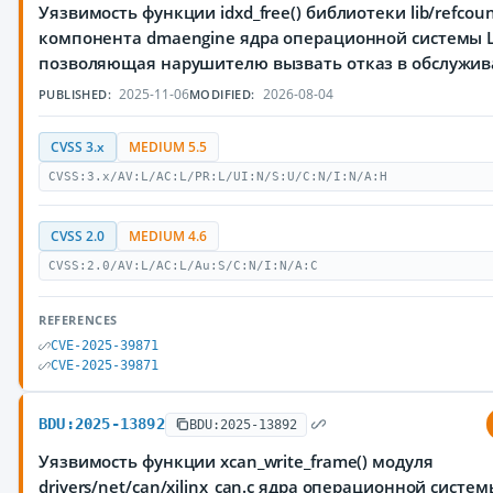
Уязвимость функции idxd_free() библиотеки lib/refcoun
компонента dmaengine ядра операционной системы L
позволяющая нарушителю вызвать отказ в обслужи
2025-11-06
2026-08-04
PUBLISHED:
MODIFIED:
CVSS 3.x
MEDIUM 5.5
CVSS:3.x/AV:L/AC:L/PR:L/UI:N/S:U/C:N/I:N/A:H
CVSS 2.0
MEDIUM 4.6
CVSS:2.0/AV:L/AC:L/Au:S/C:N/I:N/A:C
REFERENCES
CVE-2025-39871
CVE-2025-39871
BDU:2025-13892
BDU:2025-13892
Уязвимость функции xcan_write_frame() модуля
drivers/net/can/xilinx_can.c ядра операционной систем