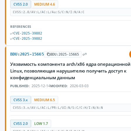
CVSS 2.0
MEDIUM 4.6
CVSS:2.0/AV:L/AC:L/Au:S/C:N/I:N/A:C
REFERENCES
CVE-2025-39882
CVE-2025-39882
BDU:2025-15665
BDU:2025-15665
Уязвимость компонента arch/x86 ядра операционной
Linux, позволяющая нарушителю получить доступ к
конфиденциальным данным
2025-12-14
2026-03-03
PUBLISHED:
MODIFIED:
CVSS 3.x
MEDIUM 6.5
CVSS:3.x/AV:L/AC:L/PR:L/UI:N/S:C/C:H/I:N/A:N
CVSS 2.0
LOW 1.7