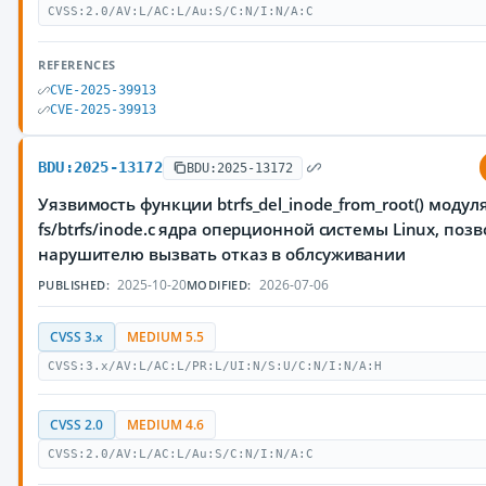
CVSS:2.0/AV:L/AC:L/Au:S/C:N/I:N/A:C
REFERENCES
CVE-2025-39913
CVE-2025-39913
BDU:2025-13172
BDU:2025-13172
Уязвимость функции btrfs_del_inode_from_root() модул
fs/btrfs/inode.c ядра оперционной системы Linux, по
нарушителю вызвать отказ в облсуживании
2025-10-20
2026-07-06
PUBLISHED:
MODIFIED:
CVSS 3.x
MEDIUM 5.5
CVSS:3.x/AV:L/AC:L/PR:L/UI:N/S:U/C:N/I:N/A:H
CVSS 2.0
MEDIUM 4.6
CVSS:2.0/AV:L/AC:L/Au:S/C:N/I:N/A:C