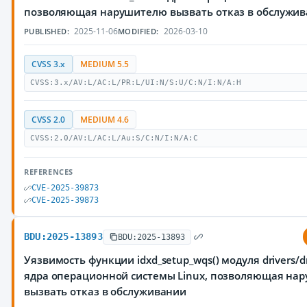
позволяющая нарушителю вызвать отказ в обслужи
2025-11-06
2026-03-10
PUBLISHED:
MODIFIED:
CVSS 3.x
MEDIUM 5.5
CVSS:3.x/AV:L/AC:L/PR:L/UI:N/S:U/C:N/I:N/A:H
CVSS 2.0
MEDIUM 4.6
CVSS:2.0/AV:L/AC:L/Au:S/C:N/I:N/A:C
REFERENCES
CVE-2025-39873
CVE-2025-39873
BDU:2025-13893
BDU:2025-13893
Уязвимость функции idxd_setup_wqs() модуля drivers/dm
ядра операционной системы Linux, позволяющая на
вызвать отказ в обслуживании