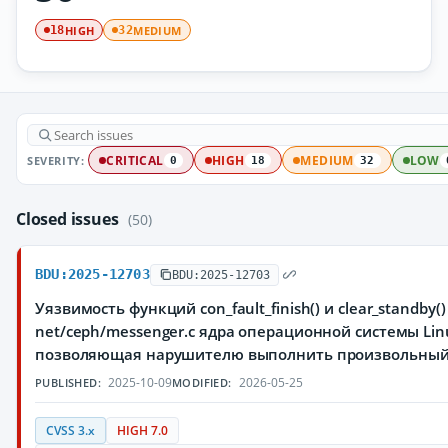
HIGH
MEDIUM
18
32
SEVERITY:
CRITICAL
HIGH
MEDIUM
LOW
0
18
32
Closed issues
(50)
BDU:2025-12703
BDU:2025-12703
Уязвимость функций con_fault_finish() и clear_standby(
net/ceph/messenger.c ядра операционной системы Lin
позволяющая нарушителю выполнить произвольный
2025-10-09
2026-05-25
PUBLISHED:
MODIFIED:
CVSS 3.x
HIGH 7.0