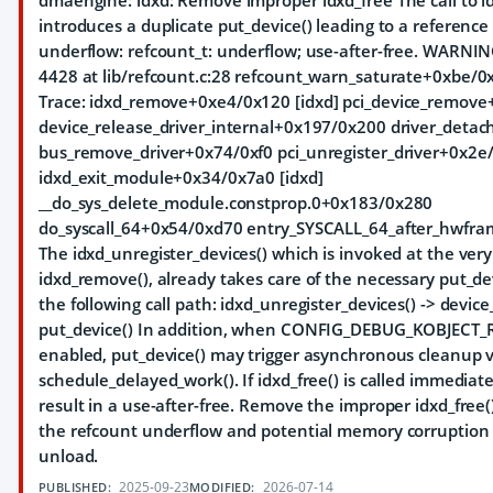
dmaengine: idxd: Remove improper idxd_free The call to id
introduces a duplicate put_device() leading to a reference
underflow: refcount_t: underflow; use-after-free. WARNIN
4428 at lib/refcount.c:28 refcount_warn_saturate+0xbe/0x1
Trace:
idxd_remove+0xe4/0x120 [idxd] pci_device_remove
device_release_driver_internal+0x197/0x200 driver_deta
bus_remove_driver+0x74/0xf0 pci_unregister_driver+0x2e
idxd_exit_module+0x34/0x7a0 [idxd]
__do_sys_delete_module.constprop.0+0x183/0x280
do_syscall_64+0x54/0xd70 entry_SYSCALL_64_after_hwfr
The idxd_unregister_devices() which is invoked at the very
idxd_remove(), already takes care of the necessary put_de
the following call path: idxd_unregister_devices() -> device
put_device() In addition, when CONFIG_DEBUG_KOBJECT_R
enabled, put_device() may trigger asynchronous cleanup v
schedule_delayed_work(). If idxd_free() is called immediatel
result in a use-after-free. Remove the improper idxd_free(
the refcount underflow and potential memory corruption
unload.
2025-09-23
2026-07-14
PUBLISHED:
MODIFIED: