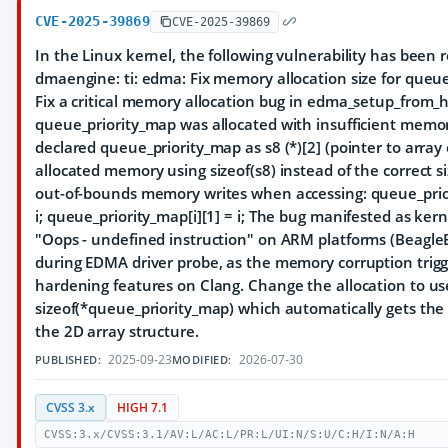
CVE-2025-39869
CVE-2025-39869
In the Linux kernel, the following vulnerability has been 
dmaengine: ti: edma: Fix memory allocation size for queu
Fix a critical memory allocation bug in edma_setup_from_
queue_priority_map was allocated with insufficient memo
declared queue_priority_map as s8 (*)[2] (pointer to array o
allocated memory using sizeof(s8) instead of the correct s
out-of-bounds memory writes when accessing: queue_prior
i; queue_priority_map[i][1] = i; The bug manifested as ker
"Oops - undefined instruction" on ARM platforms (Beagle
during EDMA driver probe, as the memory corruption trig
hardening features on Clang. Change the allocation to us
sizeof(*queue_priority_map) which automatically gets the c
the 2D array structure.
2025-09-23
2026-07-30
PUBLISHED:
MODIFIED:
CVSS 3.x
HIGH 7.1
CVSS:3.x/CVSS:3.1/AV:L/AC:L/PR:L/UI:N/S:U/C:H/I:N/A:H