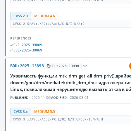
CVSS:3.x/AV:L/AC:L/PR:L/UI:N/S:U/C:N/I:N/A:H
CVSS 2.0
MEDIUM 4.6
CVSS:2.0/AV:L/AC:L/Au:S/C:N/I:N/A:C
REFERENCES
CVE-2025-39869
CVE-2025-39869
BDU:2025-13898
BDU:2025-13898
Уязвимость функции mtk_drm_get_all_drm_priv() драйв
drivers/gpu/drm/mediatek/mtk_drm_drv.c ядра операц
Linux, позволяющая нарушителдю вызвать отказ в о
2025-11-06
2026-03-01
PUBLISHED:
MODIFIED:
CVSS 3.x
MEDIUM 5.5
CVSS:3.x/AV:L/AC:L/PR:L/UI:N/S:U/C:N/I:N/A:H