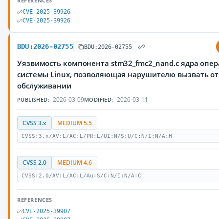
REFERENCES
CVE-2025-39926
CVE-2025-39926
BDU:2026-02755
BDU:2026-02755
Уязвимость компонента stm32_fmc2_nand.c ядра опе
системы Linux, позволяющая нарушителю вызвать от
обслуживании
2026-03-09
2026-03-11
PUBLISHED:
MODIFIED:
CVSS 3.x
MEDIUM 5.5
CVSS:3.x/AV:L/AC:L/PR:L/UI:N/S:U/C:N/I:N/A:H
CVSS 2.0
MEDIUM 4.6
CVSS:2.0/AV:L/AC:L/Au:S/C:N/I:N/A:C
REFERENCES
CVE-2025-39907