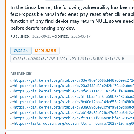
In the Linux kernel, the following vulnerability has been r
fec: Fix possible NPD in fec_enet_phy_reset_after_clk_enab
function of_phy_find_device may return NULL, so we need 
before dereferencing phy_dev.
2025-09-23
2026-06-17
PUBLISHED:
MODIFIED:
CVSS 3.x
MEDIUM 5.5
CVSS:3.x/CVSS:3.1/AV:L/AC:L/PR:L/UI:N/S:U/C:N/I:N/A:H
REFERENCES
https://git.kernel.org/stable/c/03e79de4608bdd48ad6eec272
https://git.kernel.org/stable/c/20a3433d31c2d2bf70ab0abec
https://git.kernel.org/stable/c/4fe53aaa4271a72fe5fe3e88a
https://git.kernel.org/stable/c/5f1bb554a131e59b28482abad
https://git.kernel.org/stable/c/8c60d12bba14dc655d2d948b1
https://git.kernel.org/stable/c/93a699d6e92cfdfa9eb9dbb8c
https://git.kernel.org/stable/c/eb148d85e126c47d65be34f2a
https://git.kernel.org/stable/c/fe78891f296ac05bf4e5295c9
https://lists.debian.org/debian-lts-announce/2025/10/msg0