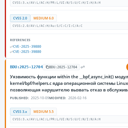
CVSS:3.x/AV:L/AC:H/PR:L/UI:N/S:U/C:H/I:H/A:H
CVSS 2.0
MEDIUM 6.0
CVSS:2.0/AV:L/AC:H/Au:S/C:C/I:C/A:C
REFERENCES
CVE-2025-39880
CVE-2025-39880
BDU:2025-12704
BDU:2025-12704
Уязвимость функции within the __bpf_async_init() моду
kernel/bpf/helpers.c ядра операционной системы Linux
позволяющая нарушителю вызвать отказ в обслужи
2025-10-09
2026-02-16
PUBLISHED:
MODIFIED:
CVSS 3.x
MEDIUM 5.5
CVSS:3.x/AV:L/AC:L/PR:L/UI:N/S:U/C:N/I:N/A:H