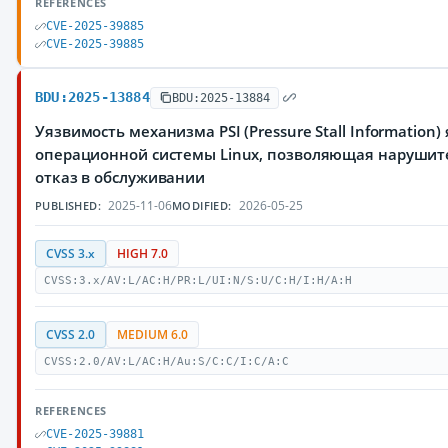
REFERENCES
CVE-2025-39885
CVE-2025-39885
BDU:2025-13884
BDU:2025-13884
Уязвимость механизма PSI (Pressure Stall Information)
операционной системы Linux, позволяющая нарушит
отказ в обслуживании
2025-11-06
2026-05-25
PUBLISHED:
MODIFIED:
CVSS 3.x
HIGH 7.0
CVSS:3.x/AV:L/AC:H/PR:L/UI:N/S:U/C:H/I:H/A:H
CVSS 2.0
MEDIUM 6.0
CVSS:2.0/AV:L/AC:H/Au:S/C:C/I:C/A:C
REFERENCES
CVE-2025-39881