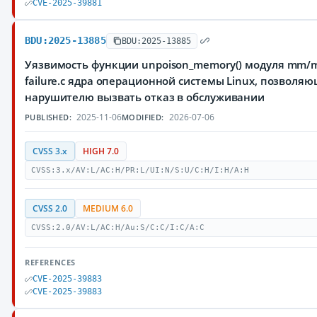
CVE-2025-39881
BDU:2025-13885
BDU:2025-13885
Уязвимость функции unpoison_memory() модуля mm/
failure.c ядра операционной системы Linux, позволя
нарушителю вызвать отказ в обслуживании
2025-11-06
2026-07-06
PUBLISHED:
MODIFIED:
CVSS 3.x
HIGH 7.0
CVSS:3.x/AV:L/AC:H/PR:L/UI:N/S:U/C:H/I:H/A:H
CVSS 2.0
MEDIUM 6.0
CVSS:2.0/AV:L/AC:H/Au:S/C:C/I:C/A:C
REFERENCES
CVE-2025-39883
CVE-2025-39883