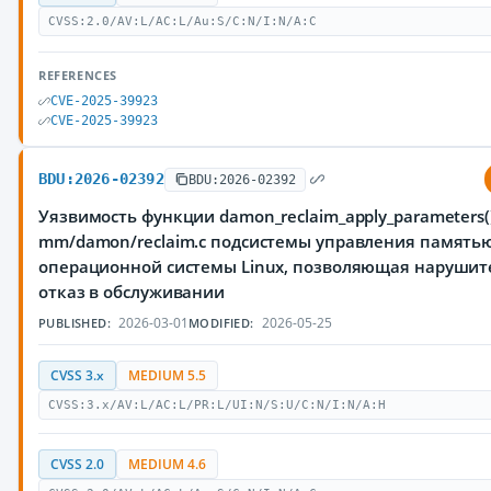
CVSS:2.0/AV:L/AC:L/Au:S/C:N/I:N/A:C
REFERENCES
CVE-2025-39923
CVE-2025-39923
BDU:2026-02392
BDU:2026-02392
Уязвимость функции damon_reclaim_apply_parameters(
mm/damon/reclaim.c подсистемы управления память
операционной системы Linux, позволяющая нарушит
отказ в обслуживании
2026-03-01
2026-05-25
PUBLISHED:
MODIFIED:
CVSS 3.x
MEDIUM 5.5
CVSS:3.x/AV:L/AC:L/PR:L/UI:N/S:U/C:N/I:N/A:H
CVSS 2.0
MEDIUM 4.6