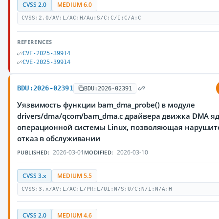
CVSS 2.0
MEDIUM 6.0
CVSS:2.0/AV:L/AC:H/Au:S/C:C/I:C/A:C
REFERENCES
CVE-2025-39914
CVE-2025-39914
BDU:2026-02391
BDU:2026-02391
Уязвимость функции bam_dma_probe() в модуле
drivers/dma/qcom/bam_dma.c драйвера движка DMA я
операционной системы Linux, позволяющая нарушит
отказ в обслуживании
2026-03-01
2026-03-10
PUBLISHED:
MODIFIED:
CVSS 3.x
MEDIUM 5.5
CVSS:3.x/AV:L/AC:L/PR:L/UI:N/S:U/C:N/I:N/A:H
CVSS 2.0
MEDIUM 4.6