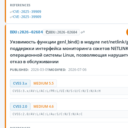
REFERENCES
CVE-2025-39909
CVE-2025-39909
BDU:2026-02684
BDU:2026-02684
Уязвимость функции genl_bind() в модуле net/netlink/g
поддержки интерфейса мониторинга сокетов NETLINK
операционной системы Linux, позволяющая нарушит
отказ в обслуживании
2026-03-09
2026-07-06
PUBLISHED:
MODIFIED:
CVSS 3.x
MEDIUM 5.5
CVSS:3.x/AV:L/AC:L/PR:L/UI:N/S:U/C:N/I:N/A:H
CVSS 2.0
MEDIUM 4.6
CVSS:2.0/AV:L/AC:L/Au:S/C:N/I:N/A:C