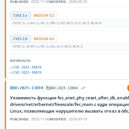
2025-11-06
2026-05-25
PUBLISHED:
MODIFIED:
CVSS 3.x
MEDIUM 5.5
CVSS:3.x/AV:L/AC:L/PR:L/UI:N/S:U/C:N/I:N/A:H
CVSS 2.0
MEDIUM 4.6
CVSS:2.0/AV:L/AC:L/Au:S/C:N/I:N/A:C
REFERENCES
CVE-2025-39870
CVE-2025-39870
BDU:2025-13894
BDU:2025-13894
Уязвимость функции fec_enet_phy_reset_after_clk_enabl
drivers/net/ethernet/freescale/fec_main.c ядра опера
Linux, позволяющая нарушителю вызвать отказ в об
2025-11-06
2026-03-10
PUBLISHED:
MODIFIED: