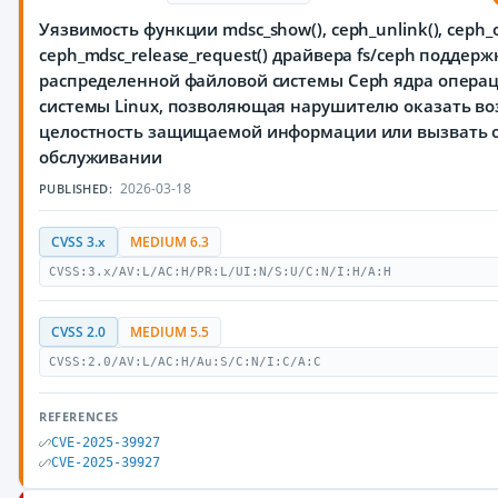
Уязвимость функции mdsc_show(), ceph_unlink(), ceph_o
ceph_mdsc_release_request() драйвера fs/ceph поддерж
распределенной файловой системы Ceph ядра опера
системы Linux, позволяющая нарушителю оказать во
целостность защищаемой информации или вызвать о
обслуживании
2026-03-18
PUBLISHED:
CVSS 3.x
MEDIUM 6.3
CVSS:3.x/AV:L/AC:H/PR:L/UI:N/S:U/C:N/I:H/A:H
CVSS 2.0
MEDIUM 5.5
CVSS:2.0/AV:L/AC:H/Au:S/C:N/I:C/A:C
REFERENCES
CVE-2025-39927
CVE-2025-39927