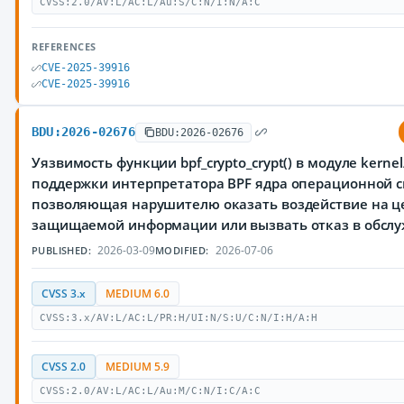
CVSS:2.0/AV:L/AC:L/Au:S/C:N/I:N/A:C
REFERENCES
CVE-2025-39916
CVE-2025-39916
BDU:2026-02676
BDU:2026-02676
Уязвимость функции bpf_crypto_crypt() в модуле kernel/
поддержки интерпретатора BPF ядра операционной с
позволяющая нарушителю оказать воздействие на ц
защищаемой информации или вызвать отказ в обсл
2026-03-09
2026-07-06
PUBLISHED:
MODIFIED:
CVSS 3.x
MEDIUM 6.0
CVSS:3.x/AV:L/AC:L/PR:H/UI:N/S:U/C:N/I:H/A:H
CVSS 2.0
MEDIUM 5.9
CVSS:2.0/AV:L/AC:L/Au:M/C:N/I:C/A:C