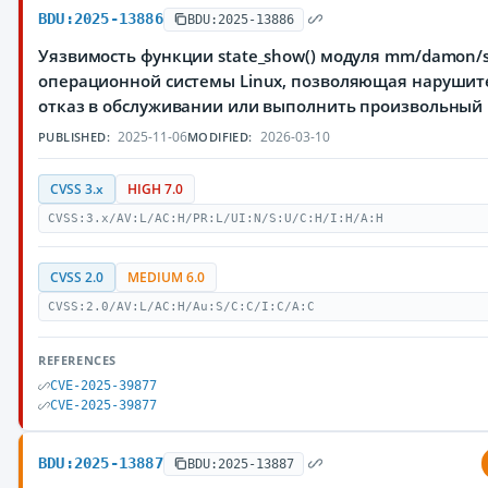
BDU:2025-13886
BDU:2025-13886
Уязвимость функции state_show() модуля mm/damon/sy
операционной системы Linux, позволяющая нарушит
отказ в обслуживании или выполнить произвольный
2025-11-06
2026-03-10
PUBLISHED:
MODIFIED:
CVSS 3.x
HIGH 7.0
CVSS:3.x/AV:L/AC:H/PR:L/UI:N/S:U/C:H/I:H/A:H
CVSS 2.0
MEDIUM 6.0
CVSS:2.0/AV:L/AC:H/Au:S/C:C/I:C/A:C
REFERENCES
CVE-2025-39877
CVE-2025-39877
BDU:2025-13887
BDU:2025-13887