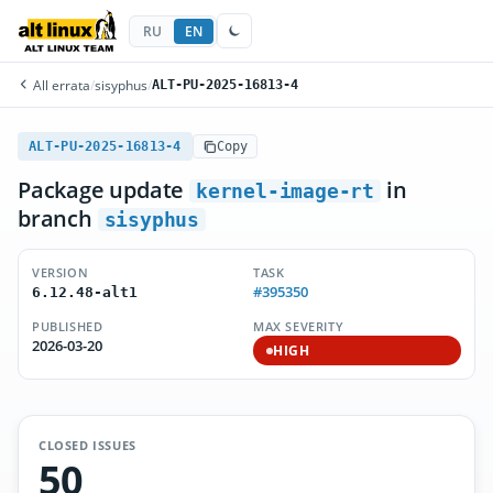
RU
EN
All errata
/
sisyphus
/
ALT-PU-2025-16813-4
ALT-PU-2025-16813-4
Copy
Package update
in
kernel-image-rt
branch
sisyphus
VERSION
TASK
#395350
6.12.48-alt1
PUBLISHED
MAX SEVERITY
2026-03-20
HIGH
CLOSED ISSUES
50