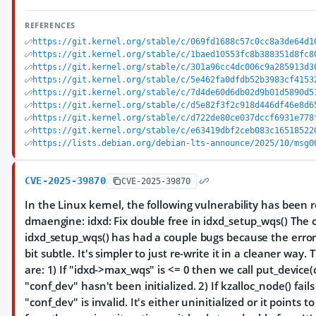
REFERENCES
https://git.kernel.org/stable/c/069fd1688c57c0cc8a3de64d1
https://git.kernel.org/stable/c/1baed10553fc8b388351d8fc8
https://git.kernel.org/stable/c/301a96cc4dc006c9a285913d3
https://git.kernel.org/stable/c/5e462fa0dfdb52b3983cf4153
https://git.kernel.org/stable/c/7d4de60d6db02d9b01d5890d5
https://git.kernel.org/stable/c/d5e82f3f2c918d446df46e8d6
https://git.kernel.org/stable/c/d722de80ce037dccf6931e778
https://git.kernel.org/stable/c/e63419dbf2ceb083c16518522
https://lists.debian.org/debian-lts-announce/2025/10/msg0
CVE-2025-39870
CVE-2025-39870
In the Linux kernel, the following vulnerability has been 
dmaengine: idxd: Fix double free in idxd_setup_wqs() The 
idxd_setup_wqs() has had a couple bugs because the error
bit subtle. It's simpler to just re-write it in a cleaner way.
are: 1) If "idxd->max_wqs" is <= 0 then we call put_devic
"conf_dev" hasn't been initialized. 2) If kzalloc_node() fail
"conf_dev" is invalid. It's either uninitialized or it points 