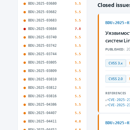
BDU:2025-03680
Closed issu
5.5
BDU:2025-03682
5.5
BDU:2025-03683
5.5
BDU:2025-0
BDU:2025-03684
7.8
Уязвимост
BDU:2025-03740
5.5
систем L
BDU:2025-03742
5.5
20
PUBLISHED:
BDU:2025-03744
5.5
BDU:2025-03805
5.5
CVSS 3.x
BDU:2025-03809
5.5
CVSS 2.0
BDU:2025-03810
5.5
BDU:2025-03812
5.5
REFERENCES
BDU:2025-03816
5.5
CVE-2025-2
BDU:2025-04386
5.5
CVE-2025-2
BDU:2025-04407
5.5
BDU:2025-04411
4.8
BDU:2025-0
BDU:2025-04452
4.8