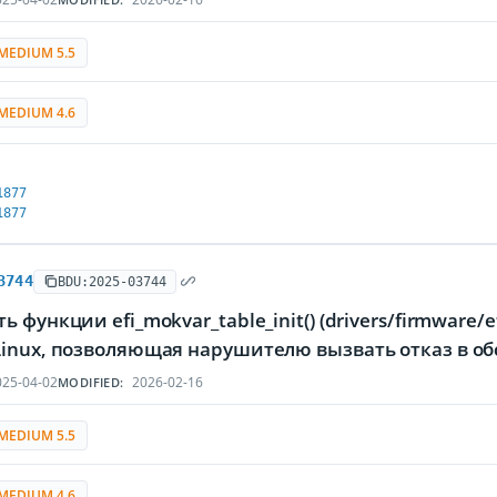
MEDIUM 5.5
MEDIUM 4.6
1877
1877
3744
BDU:2025-03744
ь функции efi_mokvar_table_init() (drivers/firmware/
Linux, позволяющая нарушителю вызвать отказ в о
25-04-02
2026-02-16
MODIFIED:
MEDIUM 5.5
MEDIUM 4.6