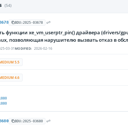
es
(54)
3678
BDU:2025-03678
ь функции xe_vm_userptr_pin() драйвера (drivers/g
inux, позволяющая нарушителю вызвать отказ в об
25-03-31
2026-02-16
MODIFIED:
MEDIUM 5.5
MEDIUM 4.6
1880
1880
3680
BDU:2025-03680