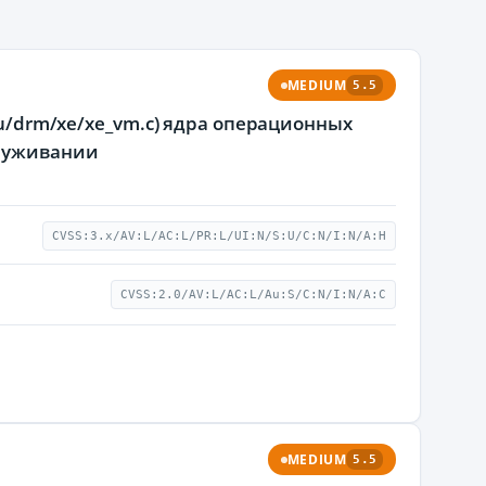
MEDIUM
5.5
pu/drm/xe/xe_vm.c) ядра операционных
служивании
CVSS:3.x/AV:L/AC:L/PR:L/UI:N/S:U/C:N/I:N/A:H
CVSS:2.0/AV:L/AC:L/Au:S/C:N/I:N/A:C
MEDIUM
5.5