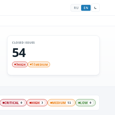
RU
EN
CLOSED ISSUES
54
HIGH
MEDIUM
3
51
CRITICAL
HIGH
MEDIUM
LOW
0
3
51
0