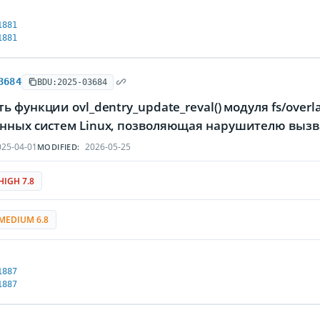
1881
1881
3684
BDU:2025-03684
ь функции ovl_dentry_update_reval() модуля fs/over
нных систем Linux, позволяющая нарушителю вызв
25-04-01
2026-05-25
MODIFIED:
HIGH 7.8
MEDIUM 6.8
1887
1887