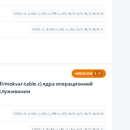
CVSS:3.x/AV:L/AC:L/PR:L/UI:N/S:U/C:N/I:N/A:H
CVSS:2.0/AV:L/AC:L/Au:S/C:N/I:N/A:C
MEDIUM
5.5
efi/mokvar-table.c) ядра операционной
бслуживании
CVSS:3.x/AV:L/AC:L/PR:L/UI:N/S:U/C:N/I:N/A:H
CVSS:2.0/AV:L/AC:L/Au:S/C:N/I:N/A:C