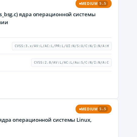
MEDIUM
5.5
ufs_bsg.c) ядра операционной системы
нии
CVSS:3.x/AV:L/AC:L/PR:L/UI:N/S:U/C:N/I:N/A:H
CVSS:2.0/AV:L/AC:L/Au:S/C:N/I:N/A:C
MEDIUM
5.5
) ядра операционной системы Linux,