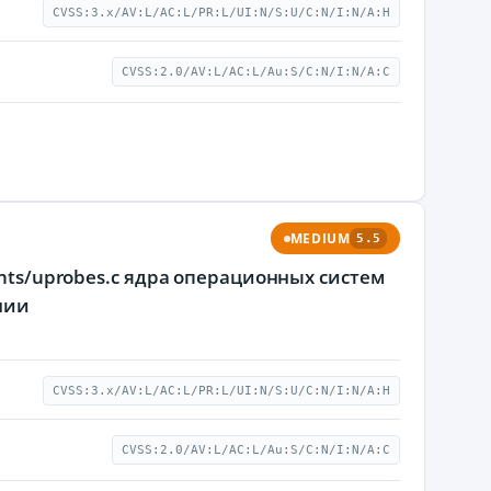
CVSS:3.x/AV:L/AC:L/PR:L/UI:N/S:U/C:N/I:N/A:H
CVSS:2.0/AV:L/AC:L/Au:S/C:N/I:N/A:C
MEDIUM
5.5
ents/uprobes.c ядра операционных систем
нии
CVSS:3.x/AV:L/AC:L/PR:L/UI:N/S:U/C:N/I:N/A:H
CVSS:2.0/AV:L/AC:L/Au:S/C:N/I:N/A:C