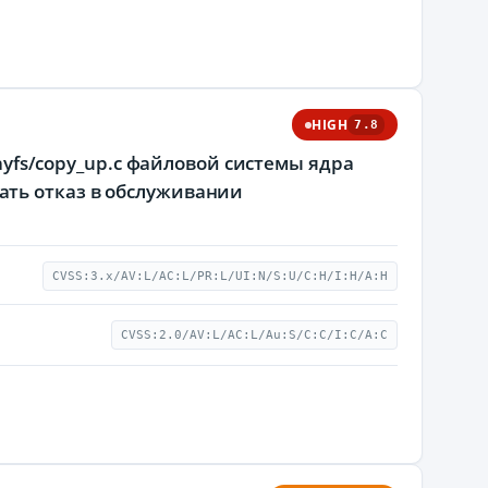
HIGH
7.8
layfs/copy_up.c файловой системы ядра
ать отказ в обслуживании
CVSS:3.x/AV:L/AC:L/PR:L/UI:N/S:U/C:H/I:H/A:H
CVSS:2.0/AV:L/AC:L/Au:S/C:C/I:C/A:C