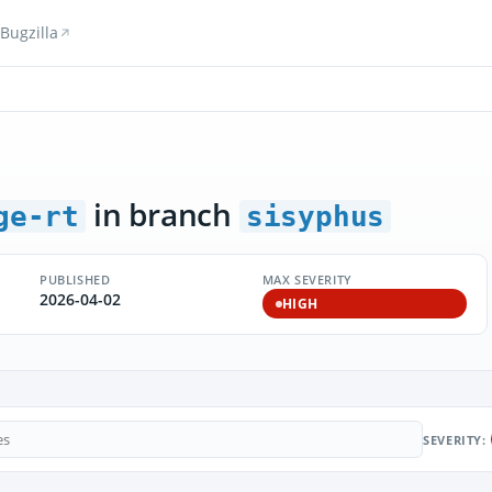
Bugzilla
in branch
ge-rt
sisyphus
PUBLISHED
MAX SEVERITY
2026-04-02
HIGH
SEVERITY: