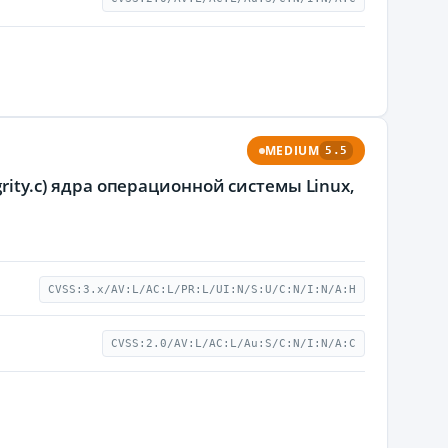
MEDIUM
5.5
grity.c) ядра операционной системы Linux,
CVSS:3.x/AV:L/AC:L/PR:L/UI:N/S:U/C:N/I:N/A:H
CVSS:2.0/AV:L/AC:L/Au:S/C:N/I:N/A:C