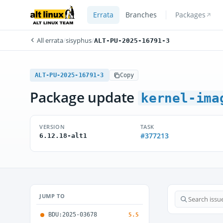
Errata
Branches
Packages
All errata
/
sisyphus
/
ALT-PU-2025-16791-3
ALT-PU-2025-16791-3
Copy
Package update
kernel-ima
VERSION
TASK
#377213
6.12.18-alt1
JUMP TO
BDU:2025-03678
5.5