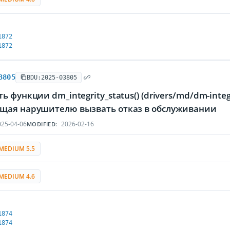
1872
1872
3805
BDU:2025-03805
ь функции dm_integrity_status() (drivers/md/dm-inte
щая нарушителю вызвать отказ в обслуживании
25-04-06
2026-02-16
MODIFIED:
MEDIUM 5.5
MEDIUM 4.6
1874
1874