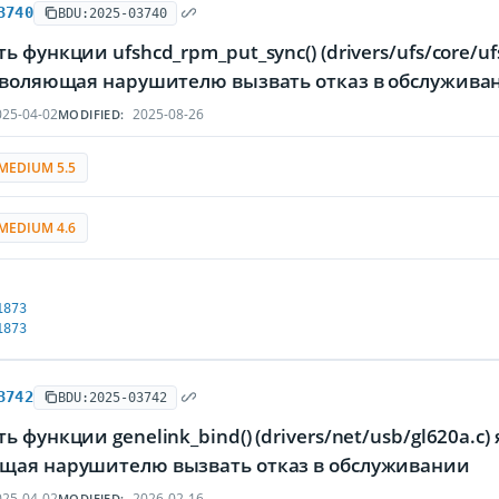
3740
BDU:2025-03740
ь функции ufshcd_rpm_put_sync() (drivers/ufs/core/
озволяющая нарушителю вызвать отказ в обслужива
25-04-02
2025-08-26
MODIFIED:
MEDIUM 5.5
MEDIUM 4.6
1873
1873
3742
BDU:2025-03742
ь функции genelink_bind() (drivers/net/usb/gl620a.c
щая нарушителю вызвать отказ в обслуживании
25-04-02
2026-02-16
MODIFIED: