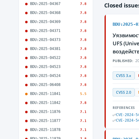
BDU:2025-04367
Closed issu
7.8
BDU:2025-04368
7.8
BDU:2025-04369
7.8
BDU:2025-0
BDU:2025-04371
7.8
Уязвимост
BDU:2025-04373
7.8
UFS (Univ
BDU:2025-04381
7.8
воздейст
BDU:2025-04522
7.8
20
PUBLISHED:
BDU:2025-04523
7.8
CVSS 3.x
BDU:2025-04524
7.8
BDU:2025-06408
7.8
CVSS 2.0
BDU:2025-11841
5.5
BDU:2025-11842
7.8
REFERENCES
BDU:2025-11876
7.1
CVE-2024-5
CVE-2024-5
BDU:2025-11877
7.1
BDU:2025-11878
7.1
BDU:2025-11879
7.8