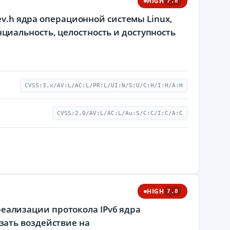
HIGH
7.8
ev.h ядра операционной системы Linux,
иальность, целостность и доступность
CVSS:3.x/AV:L/AC:L/PR:L/UI:N/S:U/C:H/I:H/A:H
CVSS:2.0/AV:L/AC:L/Au:S/C:C/I:C/A:C
HIGH
7.8
 реализации протокола IPv6 ядра
зать воздействие на