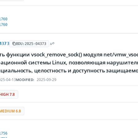
1760
1760
4373
BDU:2025-04373
ь функции vsock_remove_sock() модуля net/vmw_vso
рационной системы Linux, позволяющая нарушителю
циальность, целостность и доступность защищае
25-04-13
2025-09-29
MODIFIED:
HIGH 7.8
MEDIUM 6.8
1756