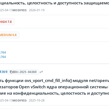
циальность, целостность и доступность защищае
25-04-13
2026-01-19
MODIFIED:
HIGH 7.8
MEDIUM 6.8
1764
1764
4369
BDU:2025-04369
ь функции ovs_vport_cmd_fill_info() модуля net/ope
заторов Open vSwitch ядра операционной системы
вие на конфиденциальность, целостность и досту
25-04-13
2025-10-28
MODIFIED: